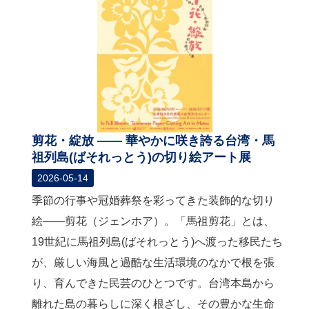
剪花・綻放 ―― 華やかに咲き誇る台湾・馬
祖列島(ばそれっとう)の切り絵アート展
2026-05-14
季節の行事や冠婚葬祭を彩ってきた装飾的な切り
絵――剪花（ジェンホア）。「馬祖剪花」とは、
19世紀に馬祖列島(ばそれっとう)へ渡った移民たち
が、厳しい海風と過酷な生活環境のなかで根を張
り、育んできた民芸のひとつです。台湾本島から
離れた島の暮らしに深く根ざし、その豊かな生命