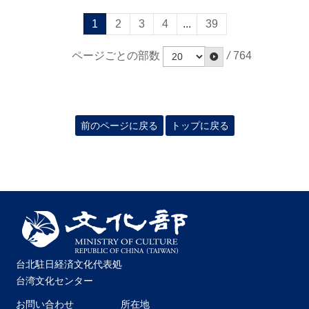
1
2
3
4
...
39
ページごとの部数
/
764
前のページに戻る
トップに戻る
台北駐日経済文化代表処
台湾文化センター
お問い合わせ
所在地