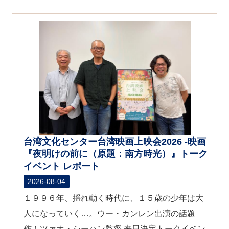
関
連
リ
ン
ク
ホ
ー
ム
サ
イ
ト
台湾文化センター台湾映画上映会2026 -映画
マ
『夜明けの前に（原題：南方時光）』トーク
ッ
イベント レポート
プ
2026-08-04
１９９６年、揺れ動く時代に、１５歳の少年は大
人になっていく…。ウー・カンレン出演の話題
作！ツァオ・シーハン監督 来日決定トークイベン