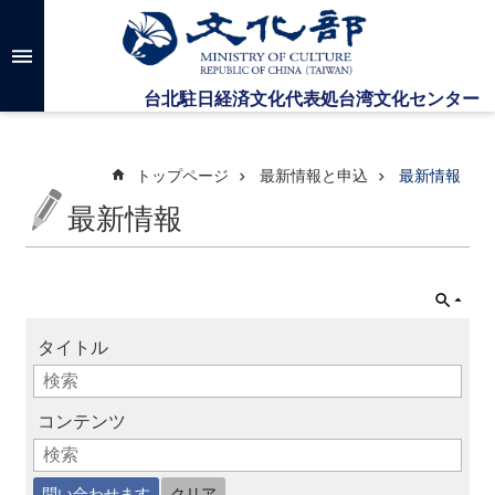
メインのコンテンツブロックにジャンプします
高
度
な
検
索
トップページ
最新情報と申込
最新情報
最新情報
台
湾
文
化
セ
タイトル
ン
タ
ー
に
コンテンツ
つ
い
て