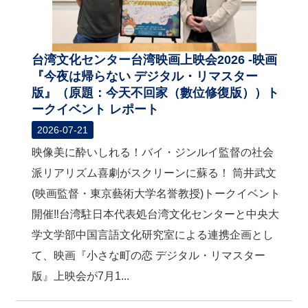
台湾文化センター台湾映画上映会2026 -映画
『今夜は帰らない デジタル・リマスター
版』（原題：今天不回家（數位修復版））ト
ークイベント レポート
2026-07-21
映像美に酔いしれる！バイ・ジンルイ監督の社会
派リアリズム喜劇がスクリーンに蘇る！ 筒井武文
(映画監督・東京藝術大学名誉教授)トークイベント
開催‼台湾駐日本代表処台湾文化センターと中央大
学文学部中国言語文化研究室による連携企画とし
て、映画『小さな町の恋 デジタル・リマスター
版』上映会が7月1...