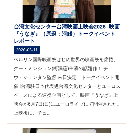
台湾文化センター台湾映画上映会2026 -映画
『うなぎ』（原題：河鰻）トークイベント
レポート
2026-06-11
ベルリン国際映画祭はじめ世界の映画祭を席捲、
クー・ミンシュン(柯泯薰)主演の話題作！ チュ
ウ・ジュンタン監督 来日決定！トークイベント開
催‼台湾駐日本代表処台湾文化センターとユーロス
ペースによる連携企画として、映画『うなぎ』上
映会が6月7日(日)にユーロライブにて開催された。
上映後に、チュ...