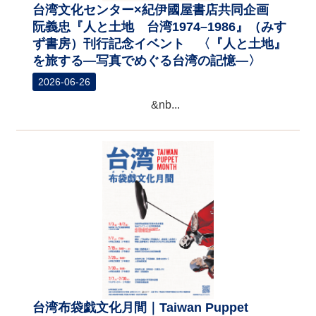
台湾文化センター×紀伊國屋書店共同企画
阮義忠『人と土地 台湾1974–1986』（みす
ず書房）刊行記念イベント 〈『人と土地』
を旅する―写真でめぐる台湾の記憶―〉
2026-06-26
&nb...
台湾布袋戯文化月間｜Taiwan Puppet