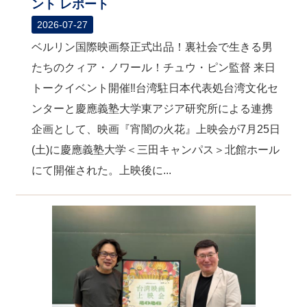
ント レポート
2026-07-27
ベルリン国際映画祭正式出品！裏社会で生きる男
たちのクィア・ノワール！チュウ・ピン監督 来日
トークイベント開催‼台湾駐日本代表処台湾文化セ
ンターと慶應義塾大学東アジア研究所による連携
企画として、映画『宵闇の火花』上映会が7月25日
(土)に慶應義塾大学＜三田キャンパス＞北館ホール
にて開催された。上映後に...