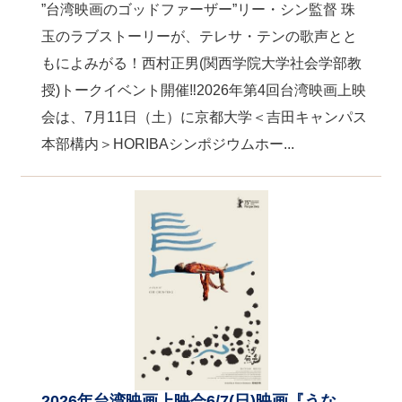
”台湾映画のゴッドファーザー”リー・シン監督 珠
玉のラブストーリーが、テレサ・テンの歌声とと
もによみがる！西村正男(関西学院大学社会学部教
授)トークイベント開催‼2026年第4回台湾映画上映
会は、7月11日（土）に京都大学＜吉田キャンパス
本部構内＞HORIBAシンポジウムホー...
2026年台湾映画上映会6/7(日)映画『うな