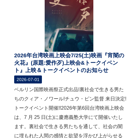
2026年台湾映画上映会7/25(土)映画『宵闇の
火花』(原題:愛作歹)上映会&トークイベン
ト』上映＆トークイベントのお知らせ
2026-07-01
ベルリン国際映画祭正式出品!裏社会で生きる男た
ちのクィア・ノワール!チュウ・ピン監督 来日決定!
トークイベント開催!!2026年第6回台湾映画上映会
は、7 月 25 日(土)に慶應義塾大学にて開催いたし
ます。裏社会で生きる男たちを通して、社会の闇
に埋もれた人間の感情と欲望を浮かび上がらせる