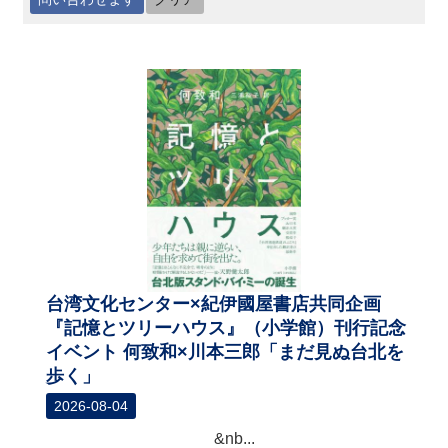
最
新
情
報
と
申
込
過
去
行
事
台湾文化センター×紀伊國屋書店共同企画
『記憶とツリーハウス』（小学館）刊行記念
台
イベント 何致和×川本三郎「まだ見ぬ台北を
湾
歩く」
の
本
2026-08-04
&nb...