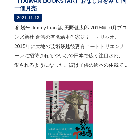
【TAIWAN BOOKSTAR】おなじ月をみて 同
一個月亮
2021-11-18
著 幾米 Jimmy Liao 訳 天野健太郎 2018年10月ブロ
ンズ新社 台湾の有名絵本作家ジミー・リャオ、
2015年に大地の芸術祭越後妻有アートトリエンナ
ーレに招待されるやいなや日本で広く注目され、
愛されるようになった。彼は子供の絵本の体裁で...