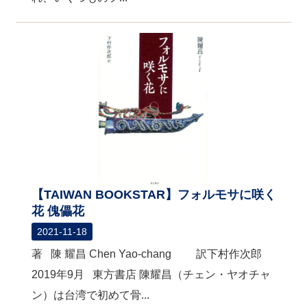
【TAIWAN BOOKSTAR】フォルモサに咲く
花 傀儡花
2021-11-18
著 陳 耀昌 Chen Yao-chang 訳下村作次郎
2019年9月 東方書店 陳耀昌（チェン・ヤオチャ
ン）は台湾で初めて骨...