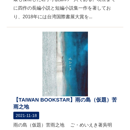
に四作の長編小説と短編小説集一作を著してお
り、2018年には台湾国際書展大賞を...
【TAIWAN BOOKSTAR】雨の島（仮題）苦
雨之地
2021-11-18
雨の島（仮題）苦雨之地 ご・めいえき著吳明