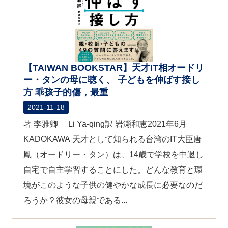
【TAIWAN BOOKSTAR】天才IT相オードリ
ー・タンの母に聴く、 子どもを伸ばす接し
方 乖孩子的傷，最重
2021-11-18
著 李雅卿 Li Ya-qing訳 岩瀬和恵2021年6月
KADOKAWA 天才として知られる台湾のIT大臣唐
鳳（オードリー・タン）は、14歳で学校を中退し
自宅で自主学習することにした。どんな教育と環
境がこのような子供の健やかな成長に必要なのだ
ろうか？彼女の母親である...