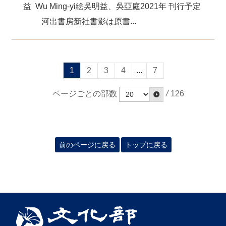
益 Wu Ming-yi絵吳明益、吳亞庭2021年 刊行予定
河出書房新社書影は原書...
1
2
3
4
...
7
ページごとの部数
/
126
前のページに戻る
トップに戻る