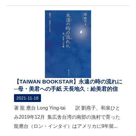
【TAIWAN BOOKSTAR】永遠の時の流れに
─母・美君への手紙 天長地久：給美君的信
2021-11-18
著 龍 應台 Long Ying-tai 訳 劉燕子、和泉ひと
み2019年12月 集広舎台湾の南部の漁村で育った
龍應台（ロン・インタイ）はアメリカに9年留...