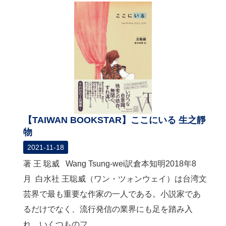
【TAIWAN BOOKSTAR】ここにいる 生之靜
物
2021-11-18
著 王 聡威 Wang Tsung-wei訳倉本知明2018年8
月 白水社 王聡威（ワン・ツォンウェイ）は台湾文
芸界で最も重要な作家の一人である。小説家であ
るだけでなく、流行発信の業界にも足を踏み入
れ、いくつものフ...