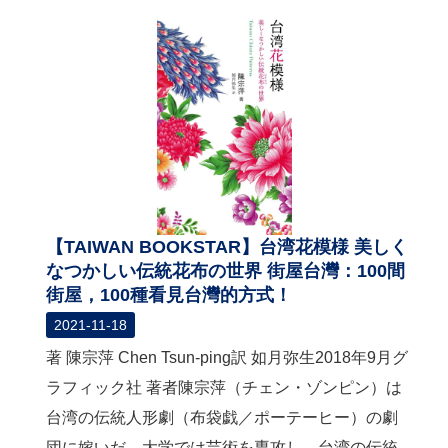
【TAIWAN BOOKSTAR】台湾花模様 美しく
なつかしい伝統花布の世界 街屋台灣：100間
街屋，100種看見台灣的方式！
2021-11-18
著 陳宗萍 Chen Tsun-ping訳 如月弥生2018年9月グ
ラフィック社 著者陳宗萍（チェン・ゾンピン）は
台湾の伝統人形劇（布袋戯／ポーテーヒー）の劇
団に嫁いだ。大学では芸術を専攻し、台湾の伝統