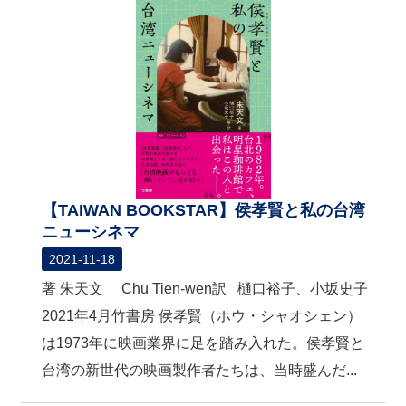
【TAIWAN BOOKSTAR】侯孝賢と私の台湾
ニューシネマ
2021-11-18
著 朱天文 Chu Tien-wen訳 樋口裕子、小坂史子
2021年4月竹書房 侯孝賢（ホウ・シャオシェン）
は1973年に映画業界に足を踏み入れた。侯孝賢と
台湾の新世代の映画製作者たちは、当時盛んだ...