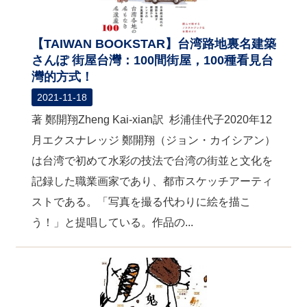
【TAIWAN BOOKSTAR】台湾路地裏名建築
さんぽ 街屋台灣：100間街屋，100種看見台
灣的方式！
2021-11-18
著 鄭開翔Zheng Kai-xian訳 杉浦佳代子2020年12
月エクスナレッジ 鄭開翔（ジョン・カイシアン）
は台湾で初めて水彩の技法で台湾の街並と文化を
記録した職業画家であり、都市スケッチアーティ
ストである。「写真を撮る代わりに絵を描こ
う！」と提唱している。作品の...