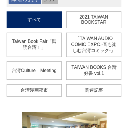
最
2021 TAIWAN
すべて
新
BOOKSTAR
情
報
と
「TAIWAN AUDIO
Taiwan Book Fair「閲
申
COMIC EXPO.‐音も楽
読台湾！」
込
しむ台湾コミック‐」
過
TAIWAN BOOKS 台灣
台湾Culture Meeting
去
好書 vol.1
行
事
台湾漫画夜市
関連記事
台
湾
の
本