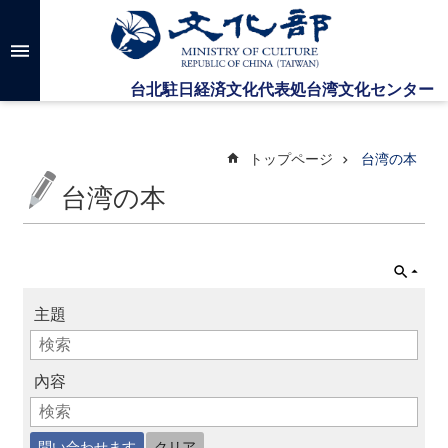
メインのコンテンツブロックにジャンプします
高
度
な
検
索
トップページ
台湾の本
台湾の本
台
湾
文
化
セ
主題
ン
タ
ー
に
內容
つ
い
て