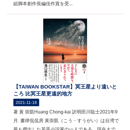
組脚本創作長編佳作賞を受...
【TAIWAN BOOKSTAR】冥王星より遠いと
ころ 比冥王星更遠的地方
2021-11-18
著 黃 崇凱Huang Chong-kai 訳明田川聡士2021年9
月 書肆侃侃房 黃崇凱（こう・すうがい）は台湾で
最も傑出した若手小説家の一人である。現在まで