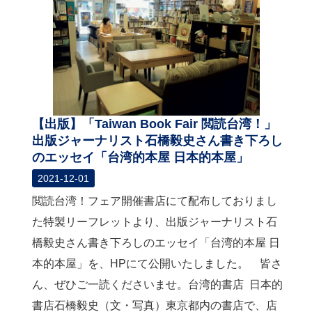
関
連
リ
ン
ク
ホ
ー
【出版】「Taiwan Book Fair 閲読台湾！」
ム
出版ジャーナリスト石橋毅史さん書き下ろし
のエッセイ「台湾的本屋 日本的本屋」
サ
イ
2021-12-01
ト
閲読台湾！フェア開催書店にて配布しておりまし
マ
ッ
た特製リーフレットより、出版ジャーナリスト石
プ
橋毅史さん書き下ろしのエッセイ「台湾的本屋 日
本的本屋」を、HPにて公開いたしました。 皆さ
ん、ぜひご一読くださいませ。台湾的書店 日本的
書店石橋毅史（文・写真）東京都内の書店で、店