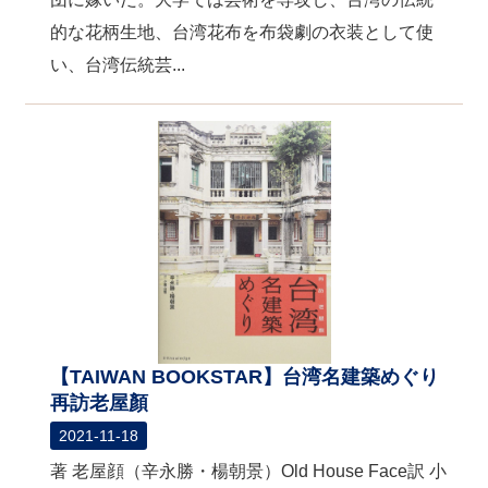
的な花柄生地、台湾花布を布袋劇の衣装として使
い、台湾伝統芸...
【TAIWAN BOOKSTAR】台湾名建築めぐり
再訪老屋顏
2021-11-18
著 老屋顔（辛永勝・楊朝景）Old House Face訳 小