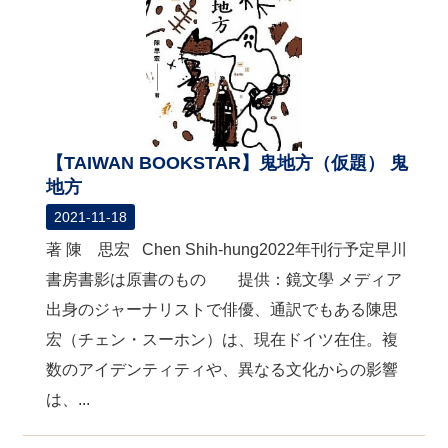
【TAIWAN BOOKSTAR】鬼地方（仮題） 鬼
地方
2021-11-18
著 陳 思宏 Chen Shih-hung2022年刊行予定早川
書房書影は原書のもの 提供：鏡文學 メディア
出身のジャーナリストで俳優、通訳でもある陳思
宏（チェン・スーホン）は、現在ドイツ在住。複
数のアイデンティティや、異なる文化からの影響
は、...