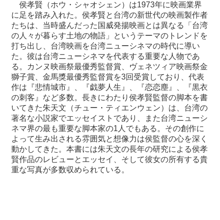
侯孝賢（ホウ・シャオシェン）は
1973
年に映画業界
に足を踏み入れ
た。侯孝賢と台湾の新世代の映画製作者
最
たちは、当時盛んだった国
威発揚映画とは異なる「台湾
新
の人々が暮らす土地の物語」というテー
マのトレンドを
情
打ち出し、台湾映画を台湾ニューシネマの時代に導い
報
た。彼は台湾ニューシネマを代表する重要な人物であ
と
る。カンヌ映画
祭最優秀監督賞、ヴェネツィア映画祭金
申
獅子賞、金馬獎最優秀監督賞
を
3
回受賞しており、代表
込
作は『悲情城市』、『戯夢人生』、『恋恋
塵』、『黒衣
の刺客』など多数。
長きにわたり侯孝賢監督の脚本を書
いてきた朱天文（チュー・ティ
エンウェン）は、台湾の
過
著名な小説家でエッセイストであり、また台湾
ニューシ
去
ネマ界の最も重要な脚本家の
1
人でもある。その創作に
行
よって
生み出される雰囲気と想像力は侯監督の心を深く
事
動かしてきた。本書
には朱天文の長年の研究による侯孝
賢作品のレビューとエッセイ、そ
して彼女の所有する貴
台
重な写真が多数収められている。
湾
の
本