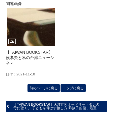
関
関連画像
連
リ
ン
ク
ホ
ー
ム
【TAIWAN BOOKSTAR】
侯孝賢と私の台湾ニューシ
サ
ネマ
イ
ト
日付：2021-11-18
マ
ッ
プ
前のページに戻る
トップに戻る
【TAIWAN BOOKSTAR】天才IT相オードリー・タンの
母に聴く、 子どもを伸ばす接し方 乖孩子的傷，最重