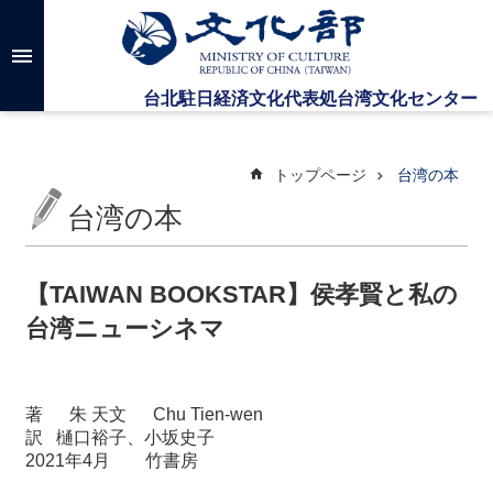
メインのコンテンツブロックにジャンプします
高
度
な
検
索
トップページ
台湾の本
台湾の本
台
湾
文
【TAIWAN BOOKSTAR】侯孝賢と私の
化
台湾ニューシネマ
セ
ン
タ
ー
著
朱
天文
Chu Tien-wen
に
訳 樋口裕子、小坂史子
つ
2021
年
4
月
竹書房
い
て