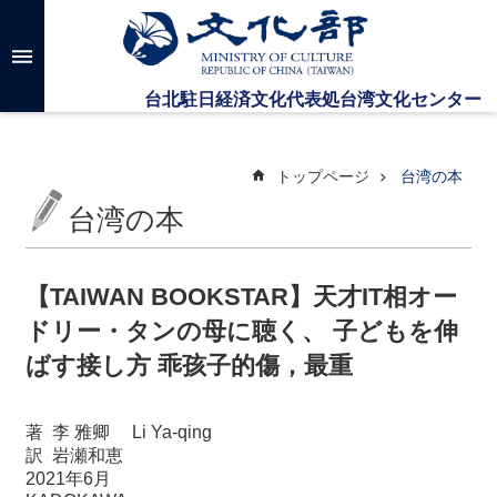
メインのコンテンツブロックにジャンプします
高
度
な
検
索
トップページ
台湾の本
台湾の本
台
湾
文
【TAIWAN BOOKSTAR】天才IT相オー
化
ドリー・タンの母に聴く、 子どもを伸
セ
ン
ばす接し方 乖孩子的傷，最重
タ
ー
に
著
李
雅卿 Li Ya-qing
つ
訳
岩瀬和恵
い
2021
年
6
月
て