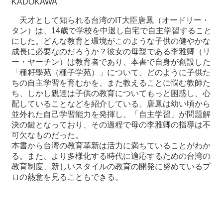
KADOKAWA
天才として知られる台湾の
IT
大臣唐鳳（オードリー・
最
タン）は、
14
歳
で学校を中退し自宅で自主学習すること
新
にした。どんな教育と環境が
このような子供の健やかな
情
成長に必要なのだろうか？彼女の母親で
ある李雅卿（リ
報
ー・ヤーチン）は教育者であり、本書で自身が創設した
と
「種籽學苑（種子学苑）」について、どのように子供た
申
ちの自主学習を
育むかを、また教えることに悩む教師た
込
ち、しかし親達は子供の教育
についてもっと困惑し、心
配していることなどを紹介している。唐鳳は
幼い頃から
過
並外れた自己学習能力を発揮し、「自主学習」が問題解
去
決
の鍵となっており、その過程で母の李雅卿の指導は不
行
可欠なものだっ
た。
事
本書から台湾の教育革新は活力に満ちていることがわか
る。また、
より多様化する時代に適応するための台湾の
教育制度、新しいスタイ
ルの教育の開発に努めているプ
台
ロの熱意を見ることもできる。
湾
の
本