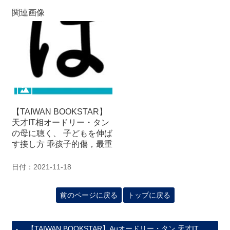
関
関連画像
連
リ
ン
ク
ホ
ー
ム
【TAIWAN BOOKSTAR】
サ
天才IT相オードリー・タン
イ
の母に聴く、 子どもを伸ば
ト
す接し方 乖孩子的傷，最重
マ
ッ
日付：2021-11-18
プ
前のページに戻る
トップに戻る
【TAIWAN BOOKSTAR】Auオードリー・タン 天才IT