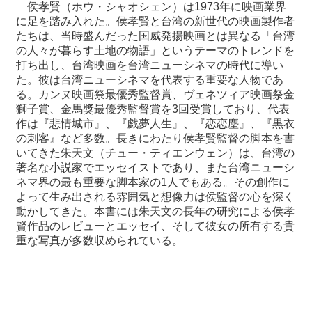
侯孝賢（ホウ・シャオシェン）は
1973
年に映画業界
に足を踏み入れ
た。侯孝賢と台湾の新世代の映画製作者
最
たちは、当時盛んだった国
威発揚映画とは異なる「台湾
新
の人々が暮らす土地の物語」というテー
マのトレンドを
情
打ち出し、台湾映画を台湾ニューシネマの時代に導い
報
た。彼は台湾ニューシネマを代表する重要な人物であ
と
る。カンヌ映画
祭最優秀監督賞、ヴェネツィア映画祭金
申
獅子賞、金馬獎最優秀監督賞
を
3
回受賞しており、代表
込
作は『悲情城市』、『戯夢人生』、『恋恋
塵』、『黒衣
の刺客』など多数。
長きにわたり侯孝賢監督の脚本を書
いてきた朱天文（チュー・ティ
エンウェン）は、台湾の
過
著名な小説家でエッセイストであり、また台湾
ニューシ
去
ネマ界の最も重要な脚本家の
1
人でもある。その創作に
行
よって
生み出される雰囲気と想像力は侯監督の心を深く
事
動かしてきた。本書
には朱天文の長年の研究による侯孝
賢作品のレビューとエッセイ、そ
して彼女の所有する貴
台
重な写真が多数収められている。
湾
の
本