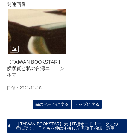
関
関連画像
連
リ
ン
ク
ホ
ー
ム
【TAIWAN BOOKSTAR】
侯孝賢と私の台湾ニューシ
サ
ネマ
イ
ト
日付：2021-11-18
マ
ッ
プ
前のページに戻る
トップに戻る
【TAIWAN BOOKSTAR】天才IT相オードリー・タンの
母に聴く、 子どもを伸ばす接し方 乖孩子的傷，最重