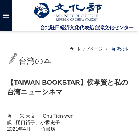
メインのコンテンツブロックにジャンプします
高
度
な
検
索
トップページ
台湾の本
台湾の本
台
湾
文
【TAIWAN BOOKSTAR】侯孝賢と私の
化
台湾ニューシネマ
セ
ン
タ
ー
著
朱
天文
Chu Tien-wen
に
訳 樋口裕子、小坂史子
つ
2021
年
4
月
竹書房
い
て