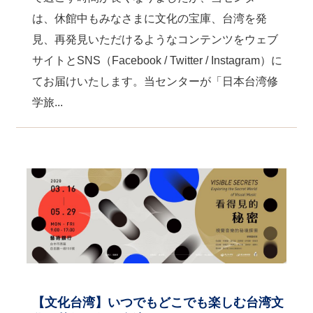
関
は、休館中もみなさまに文化の宝庫、台湾を発
連
リ
見、再発見いただけるようなコンテンツをウェブ
ン
サイトとSNS（Facebook / Twitter / Instagram）に
ク
てお届けいたします。当センターが「日本台湾修
学旅...
ホ
ー
ム
サ
イ
ト
マ
ッ
プ
【文化台湾】いつでもどこでも楽しむ台湾文