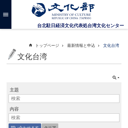
メインのコンテンツブロックにジャンプします
高
度
な
検
索
トップページ
最新情報と申込
文化台湾
文化台湾
台
湾
文
化
セ
主題
ン
タ
ー
に
內容
つ
い
て