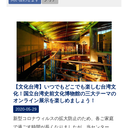
最
新
情
報
と
申
込
過
去
行
事
【文化台湾】いつでもどこでも楽しむ台湾文
化！国立台湾史前文化博物館の三大テーマの
台
オンライン展示を楽しめましょう！
湾
2020-05-29
の
本
新型コロナウィルスの拡大防止のため、各ご家庭
で過ごす時間が長くなりましたが、当センター