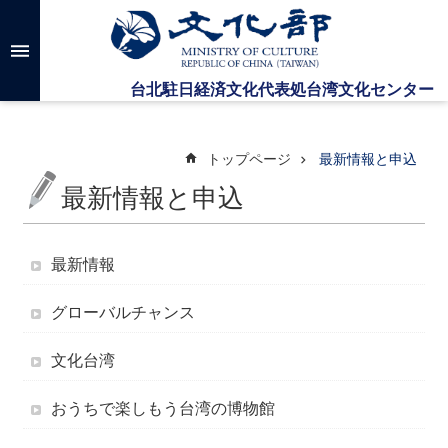
メインのコンテンツブロックにジャンプします
高
度
な
検
索
トップページ
最新情報と申込
最新情報と申込
台
湾
文
最新情報
化
セ
グローバルチャンス
ン
タ
ー
文化台湾
に
つ
おうちで楽しもう台湾の博物館
い
て