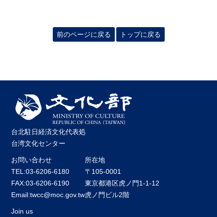
最
新
前のページに戻る
トップに戻る
情
報
と
申
込
過
去
行
台北駐日経済文化代表処
事
台湾文化センター
お問い合わせ
所在地
台
TEL:03-6206-6180
〒105-0001
湾
FAX:03-6206-6190
東京都港区虎ノ門1-1-12
の
Email:twcc@moc.gov.tw
虎ノ門ビル2階
本
Join us