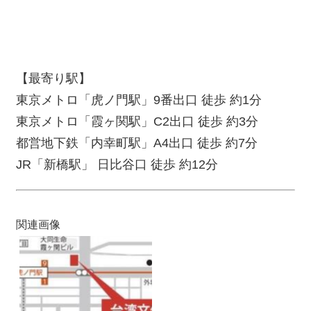
【最寄り駅】
東京メトロ「虎ノ門駅」
9
番出口
徒歩
約
1
分
東京メトロ「霞ヶ関駅」
C2
出口
徒歩
約
3
分
都営地下鉄「内幸町駅」
A4
出口
徒歩
約
7
分
JR
「新橋駅」
日比谷口
徒歩
約
12
分
関連画像