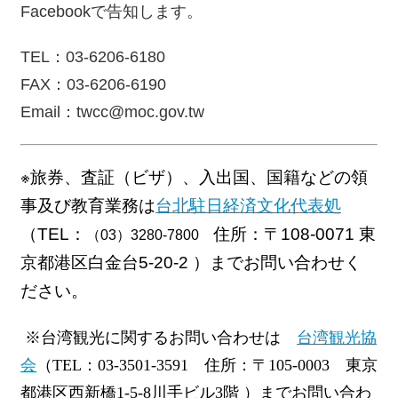
Facebook
で告知します。
最
TEL
：
03-6206-6180
新
情
FAX
：
03-6206-6190
報
Email
：
twcc@moc.gov.tw
と
申
込
※
旅券、査証（ビザ）、入出国、国籍などの領
過
事及び教育業務は
台北駐日経済文化代表処
去
（
TEL
：
住所：〒
108-0071
東
（03）3280-7800
行
事
京都港区白金台
5-20-2
）までお問い合わせく
ださい。
台
湾
※台湾観光に関するお問い合わせは
台湾観光協
の
本
会
（
TEL
：
03-3501-3591
住所：〒
105-0003
東京
都港区西新橋
1-5-8
川手ビル
3
階 ）までお問い合わ