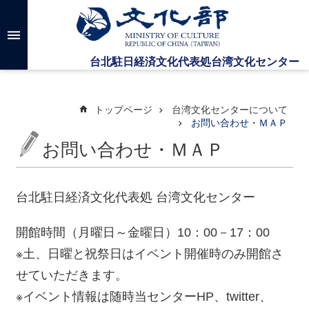
メインのコンテンツブロックにジャンプします
高
度
な
検
索
トップページ
台湾文化センターについて
お問い合わせ・ＭＡＰ
お問い合わせ・ＭＡＰ
台
湾
文
化
台北駐日経済文化代表処
台湾文化センター
セ
ン
開館時間（月曜日～金曜日）
10
：
00
－
17
：
00
タ
ー
※
土、日曜と祝祭日はイベント開催時のみ開館さ
に
せていただきます。
つ
い
※
イベント情報は随時当センター
HP
、
twitter
、
て