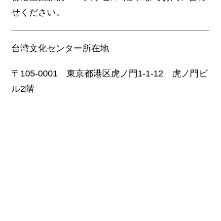
関
せください。
連
リ
ン
ク
台湾文化センター所在地
〒
105-0001
東京都港区虎ノ門
1-1-12
虎ノ門ビ
ホ
ー
ル
2
階
ム
サ
イ
ト
マ
ッ
プ