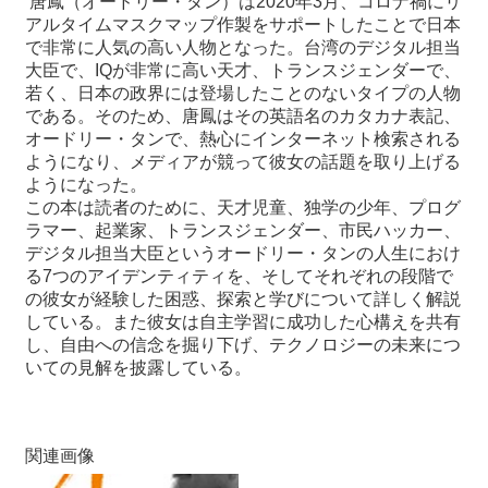
唐鳳（オードリー・タン）は
2020
年
3
月、コロナ禍にリ
アルタイムマス
クマップ作製をサポートしたことで日本
で非常に人気の高い人物と
なった。台湾のデジタル担当
最
大臣で、
IQ
が非常に高い天才、トランス
ジェンダーで、
新
若く、日本の政界には登場したことのないタイプの人物
情
である。そのため、唐鳳はその英語名のカタカナ表記、
報
オードリー・タ
ンで、熱心にインターネット検索される
と
ようになり、メディアが競って
彼女の話題を取り上げる
申
ようになった。
込
この本は読者のために、天才児童、独学の少年、プログ
ラマー、起
業家、トランスジェンダー、市民ハッカー、
過
デジタル担当大臣という
オードリー・タンの人生におけ
去
る
7
つのアイデンティティを、そしてそれ
ぞれの段階で
行
の彼女が経験した困惑、探索と学びについて詳しく解
説
事
している。また彼女は自主学習に成功した心構えを共有
し、自由へ
の信念を掘り下げ、テクノロジーの未来につ
いての見解を披露してい
る。
台
湾
の
本
関連画像