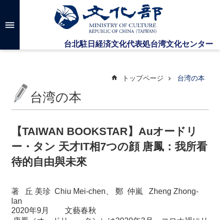
メインのコンテンツブロックにジャンプします
高
度
な
検
索
トップページ
台湾の本
台湾の本
台
湾
文
【TAIWAN BOOKSTAR】Auオードリ
化
ー・タン 天才IT相7つの顔 唐鳳：我所看
セ
ン
待的自由與未來
タ
ー
に
著
丘
美珍
Chiu Mei-chen
、
鄭
仲嵐
Zheng Zhong-
つ
lan
い
2020
年
9
月
文藝春秋
て