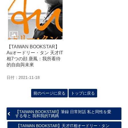
関
連
リ
ン
ク
ホ
【TAIWAN BOOKSTAR】
ー
Auオードリー・タン 天才IT
ム
相7つの顔 唐鳳：我所看待
的自由與未來
サ
イ
日付：2021-11-18
ト
マ
ッ
前のページに戻る
トップに戻る
プ
【TAIWAN BOOKSTAR】筆録 日常対話 私と同性を愛
する母と 我和我的T媽媽
【TAIWAN BOOKSTAR】天才IT相オードリー・タン