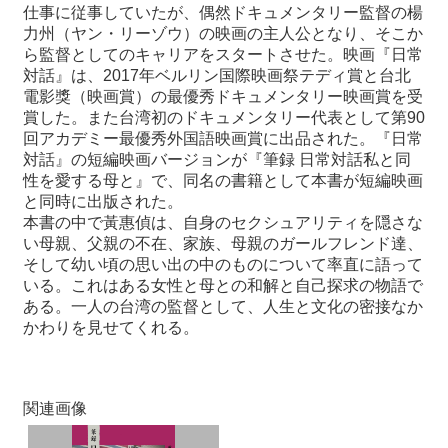
仕事に従事し
ていたが、偶然ドキュメンタリー監督の楊
力州（ヤン・リーゾウ）の映
画の主人公となり、そこか
最
ら監督としてのキャリアをスタートさせた。
映画『日常
新
対話』は、
2017
年ベルリン国際映画祭テディ賞と台北
情
電影
獎（映画賞）の最優秀ドキュメンタリー映画賞を受
報
賞した。また台湾
初のドキュメンタリー代表として第
90
と
回アカデミー最優秀外国語映画
賞に出品された。『日常
申
対話』の短編映画バージョンが『筆録 日常
対話私と同
込
性を愛する母と』で、同名の書籍として本書が短編映画
と同時に出版された。
本書の中で黃惠偵は、自身のセクシュアリティを隠さな
過
い母親、父
親の不在、家族、母親のガールフレンド達、
去
そして幼い頃の思い出の中
のものについて率直に語って
行
いる。これはある女性と母との和解と自
己探求の物語で
事
ある。一人の台湾の監督として、人生と文化の密接な
か
かわりを見せてくれる。
台
湾
の
本
関連画像