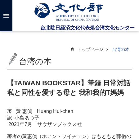
メインのコンテンツブロックにジャンプします
高
度
な
検
索
トップページ
台湾の本
台湾の本
台
湾
文
【TAIWAN BOOKSTAR】筆録 日常対話
化
私と同性を愛する母と 我和我的T媽媽
セ
ン
タ
著
黃 惠偵
Huang Hui-chen
ー
訳
小島あつ子
に
2021
年
7
月
サウザンブックス社
つ
い
著者の黃惠偵（ホアン・フイチェン）はもともと葬儀の
て