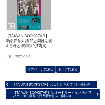
関
連
リ
ン
ク
ホ
【TAIWAN BOOKSTAR】
ー
筆録 日常対話 私と同性を愛
ム
する母と 我和我的T媽媽
サ
日付：2021-11-18
イ
ト
マ
前のページに戻る
トップに戻る
ッ
プ
【TAIWAN BOOKSTAR】おなじ月をみて 同一個月亮
【TAIWAN BOOKSTAR】Auオードリー・タン 天才IT
相7つの顔 唐鳳：我所看待的自由與未來