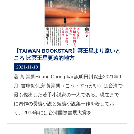
【TAIWAN BOOKSTAR】冥王星より遠いと
ころ 比冥王星更遠的地方
2021-11-18
著 黃 崇凱Huang Chong-kai 訳明田川聡士2021年9
月 書肆侃侃房 黃崇凱（こう・すうがい）は台湾で
最も傑出した若手小説家の一人である。現在まで
に四作の長編小説と短編小説集一作を著してお
り、2018年には台湾国際書展大賞を...