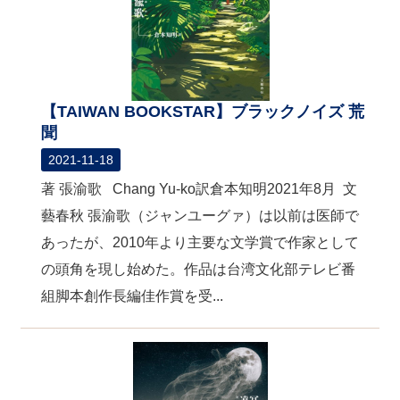
【TAIWAN BOOKSTAR】ブラックノイズ 荒
聞
2021-11-18
著 張渝歌 Chang Yu-ko訳倉本知明2021年8月 文
藝春秋 張渝歌（ジャンユーグァ）は以前は医師で
あったが、2010年より主要な文学賞で作家として
の頭角を現し始めた。作品は台湾文化部テレビ番
組脚本創作長編佳作賞を受...