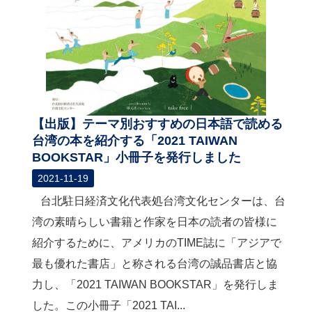
関
連
リ
ン
ク
ホ
ー
【出版】テーマ別おすすめの日本語で読める
ム
台湾の本を紹介する「2021 TAIWAN
BOOKSTAR」小冊子を発行しました
サ
イ
2021-11-19
ト
台北駐日経済文化代表処台湾文化センターは、台
マ
ッ
湾の素晴らしい書籍と作家を日本の読者の皆様に
プ
紹介するために、アメリカのTIME誌に「アジアで
最も優れた書店」と称される台湾の誠品書店と協
力し、「2021 TAIWAN BOOKSTAR」を発行しま
した。この小冊子「2021 TAI...