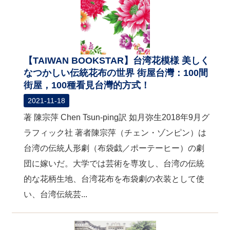
【TAIWAN BOOKSTAR】台湾花模様 美しく
なつかしい伝統花布の世界 街屋台灣：100間
街屋，100種看見台灣的方式！
2021-11-18
著 陳宗萍 Chen Tsun-ping訳 如月弥生2018年9月グ
ラフィック社 著者陳宗萍（チェン・ゾンピン）は
台湾の伝統人形劇（布袋戯／ポーテーヒー）の劇
団に嫁いだ。大学では芸術を専攻し、台湾の伝統
的な花柄生地、台湾花布を布袋劇の衣装として使
い、台湾伝統芸...