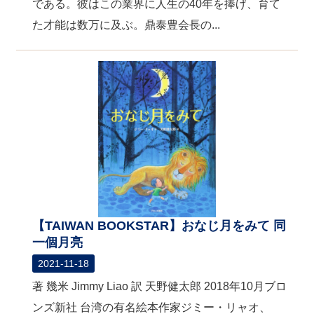
である。彼はこの業界に人生の40年を捧げ、育て
た才能は数万に及ぶ。鼎泰豊会長の...
【TAIWAN BOOKSTAR】おなじ月をみて 同
一個月亮
2021-11-18
著 幾米 Jimmy Liao 訳 天野健太郎 2018年10月ブロ
ンズ新社 台湾の有名絵本作家ジミー・リャオ、