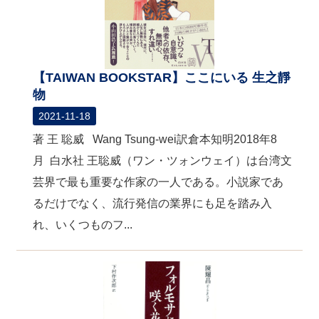
【TAIWAN BOOKSTAR】ここにいる 生之靜
物
2021-11-18
著 王 聡威 Wang Tsung-wei訳倉本知明2018年8
月 白水社 王聡威（ワン・ツォンウェイ）は台湾文
芸界で最も重要な作家の一人である。小説家であ
るだけでなく、流行発信の業界にも足を踏み入
れ、いくつものフ...