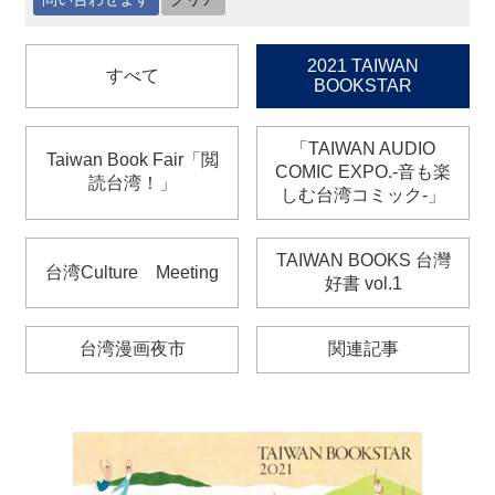
最
2021 TAIWAN
すべて
新
BOOKSTAR
情
報
と
「TAIWAN AUDIO
Taiwan Book Fair「閲
申
COMIC EXPO.‐音も楽
読台湾！」
込
しむ台湾コミック‐」
過
TAIWAN BOOKS 台灣
台湾Culture Meeting
去
好書 vol.1
行
事
台湾漫画夜市
関連記事
台
湾
の
本