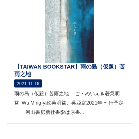
【TAIWAN BOOKSTAR】雨の島（仮題）苦
雨之地
2021-11-18
雨の島（仮題）苦雨之地 ご・めいえき著吳明
益 Wu Ming-yi絵吳明益、吳亞庭2021年 刊行予定
河出書房新社書影は原書...