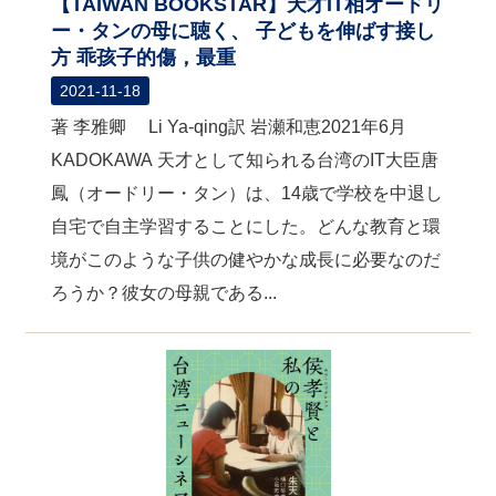
【TAIWAN BOOKSTAR】天才IT相オードリ
ー・タンの母に聴く、 子どもを伸ばす接し
方 乖孩子的傷，最重
2021-11-18
著 李雅卿 Li Ya-qing訳 岩瀬和恵2021年6月
KADOKAWA 天才として知られる台湾のIT大臣唐
鳳（オードリー・タン）は、14歳で学校を中退し
自宅で自主学習することにした。どんな教育と環
境がこのような子供の健やかな成長に必要なのだ
ろうか？彼女の母親である...