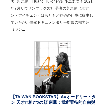
著 黃 惠偵 Huang Hui-chen訳 小島あつ子 2021
年7月サウザンブックス社 著者の黃惠偵（ホア
ン・フイチェン）はもともと葬儀の仕事に従事し
ていたが、偶然ドキュメンタリー監督の楊力州
（ヤン...
【TAIWAN BOOKSTAR】Auオードリー・タ
ン 天才IT相7つの顔 唐鳳：我所看待的自由與