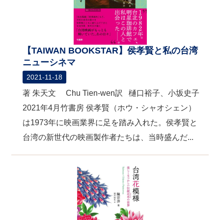
【TAIWAN BOOKSTAR】侯孝賢と私の台湾
ニューシネマ
2021-11-18
著 朱天文 Chu Tien-wen訳 樋口裕子、小坂史子
2021年4月竹書房 侯孝賢（ホウ・シャオシェン）
は1973年に映画業界に足を踏み入れた。侯孝賢と
台湾の新世代の映画製作者たちは、当時盛んだ...