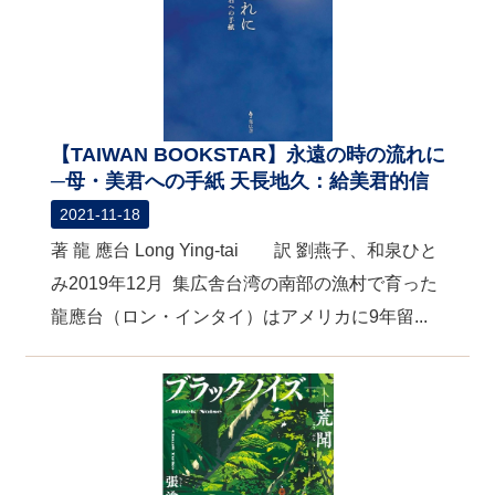
【TAIWAN BOOKSTAR】永遠の時の流れに
─母・美君への手紙 天長地久：給美君的信
2021-11-18
著 龍 應台 Long Ying-tai 訳 劉燕子、和泉ひと
み2019年12月 集広舎台湾の南部の漁村で育った
龍應台（ロン・インタイ）はアメリカに9年留...