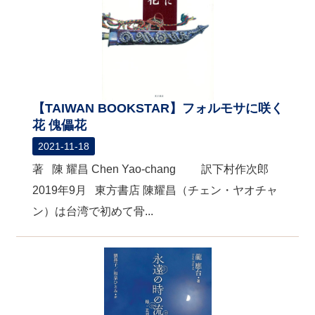
【TAIWAN BOOKSTAR】フォルモサに咲く
花 傀儡花
2021-11-18
著 陳 耀昌 Chen Yao-chang 訳下村作次郎
2019年9月 東方書店 陳耀昌（チェン・ヤオチャ
ン）は台湾で初めて骨...