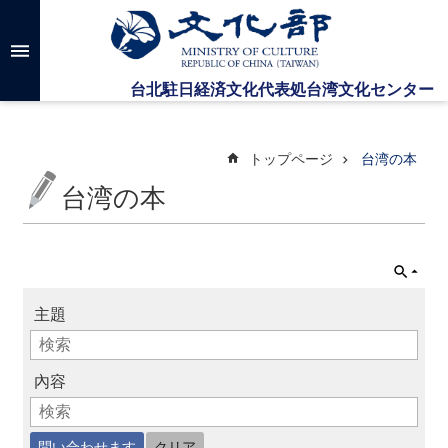
メインのコンテンツブロックにジャンプします
高
度
な
検
索
トップページ
台湾の本
台湾の本
台
湾
文
化
セ
主題
ン
タ
ー
に
內容
つ
い
て