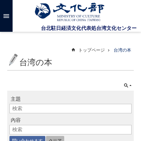
メインのコンテンツブロックにジャンプします
高
度
な
検
索
トップページ
台湾の本
台湾の本
台
湾
文
化
セ
主題
ン
タ
ー
に
內容
つ
い
て