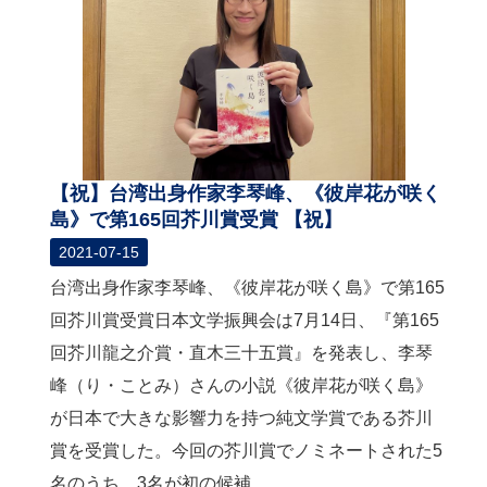
関
連
リ
ン
ク
ホ
ー
【祝】台湾出身作家李琴峰、《彼岸花が咲く
ム
島》で第165回芥川賞受賞 【祝】
2021-07-15
サ
イ
台湾出身作家李琴峰、《彼岸花が咲く島》で第165
ト
回芥川賞受賞日本文学振興会は7月14日、『第165
マ
ッ
回芥川龍之介賞・直木三十五賞』を発表し、李琴
プ
峰（り・ことみ）さんの小説《彼岸花が咲く島》
が日本で大きな影響力を持つ純文学賞である芥川
賞を受賞した。今回の芥川賞でノミネートされた5
名のうち、3名が初の候補...