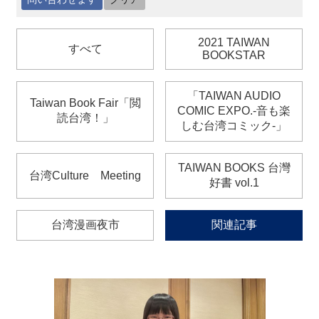
最
2021 TAIWAN
すべて
新
BOOKSTAR
情
報
と
「TAIWAN AUDIO
Taiwan Book Fair「閲
申
COMIC EXPO.‐音も楽
読台湾！」
込
しむ台湾コミック‐」
過
TAIWAN BOOKS 台灣
台湾Culture Meeting
去
好書 vol.1
行
事
台湾漫画夜市
関連記事
台
湾
の
本