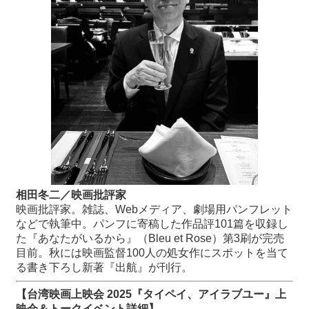
相田冬二／映画批評家
映画批評家。雑誌、Webメディア、劇場用パンフレット
などで執筆中。パンフに寄稿した作品評101篇を収録し
た『あなたがいるから』（Bleu et Rose）第3刷が完売
目前。秋には映画監督100人の処女作にスポットを当て
る書き下ろし新著『出航』が刊行。
【台湾映画上映会 2025『タイペイ、アイラブユー』上
映会＆トークイベント詳細】