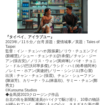
『タイペイ、アイラブユー』
2023年／11５分／台湾 原題：愛情城事／英題：Tales of
Taipei
監督：イン・チェンハオ(殷振豪)／リウ・チュエンフイ
(劉權慧)／シュー・チェンチエ(許承傑)／チャン・ジー
アン(張吉安)／ノリス・ウォン(黃綺琳)／パオ・チョニ
ン・ドルジ(巴沃邱寧多傑)／ラシド・ハミ(哈希德阿米)
／レミー・ホアン(黃婕妤)／リー・シンジエ(李心潔)
出演：チャン・チェン (張震)、チェン・シューファン
(陳淑芳)、カリーナ・ラム(林嘉欣)、サミー・チェン(鄭
秀文)
©️Kurouma Studios
◆金馬奨2023クロージング作品
台北の街を新聞配達員がバイクで駆け巡り、10章の物語
が綴られていく。孤独な人々の心と、さまざまな形の愛