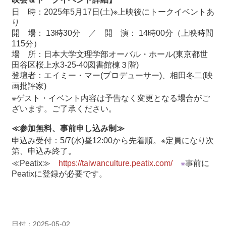
日 時：2025年5月17日(土)※上映後にトークイベントあ
り
開 場： 13時30分 ／ 開 演： 14時00分（上映時間
115分）
場 所：日本大学文理学部オーバル・ホール(東京都世
田谷区桜上水3-25-40図書館棟３階)
登壇者：エイミー・マー(プロデューサー)、相田冬二(映
画批評家)
※ゲスト・イベント内容は予告なく変更となる場合がご
ざいます。ご了承ください。
≪参加無料、事前申し込み制≫
申込み受付：5/7(水)昼12:00から先着順。※定員になり次
第、申込み終了。
≪Peatix≫
https://taiwanculture.peatix.com/
※
事前に
Peatixに登録が必要です。
日付：2025-05-02