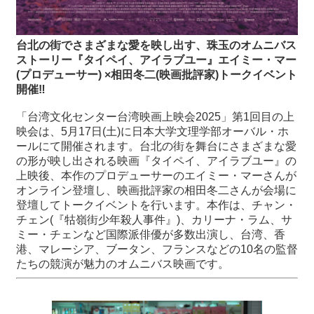
関
連
リ
台北の街でさまざまな愛を映し出す、珠玉のオムニバス
ン
ストーリー『タイペイ、アイラブユー』エイミー・マー
ク
(プロデューサー) ×相田冬二(映画批評家)トークイベント
開催‼
ホ
「台湾文化センター台湾映画上映会2025」第1回目の上
ー
映会は、5月17日(土)に日本大学文理学部オーバル・ホ
ム
ールにて開催されます。台北の街を舞台にさまざまな愛
の形が映し出される映画『タイペイ、アイラブユー』の
サ
上映後、本作のプロデューサーのエイミー・マーさんが
イ
オンライン登壇し、映画批評家の相田冬二さんが会場に
ト
登壇してトークイベントを行います。本作は、チャン・
マ
チェン(『牯嶺街少年殺人事件』)、カリーナ・ラム、サ
ッ
ミー・チェンなど国際派俳優が多数出演し、台湾、香
プ
港、マレーシア、ブータン、フランスなどの10名の監督
たちの競演が魅力のオムニバス映画です。