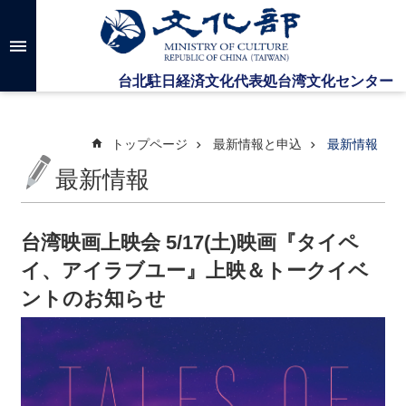
メインのコンテンツブロックにジャンプします
高
度
な
検
索
トップページ
最新情報と申込
最新情報
最新情報
台
湾
文
台湾映画上映会 5/17(土)映画『タイペ
化
イ、アイラブユー』上映＆トークイベ
セ
ン
ントのお知らせ
タ
ー
に
つ
い
て