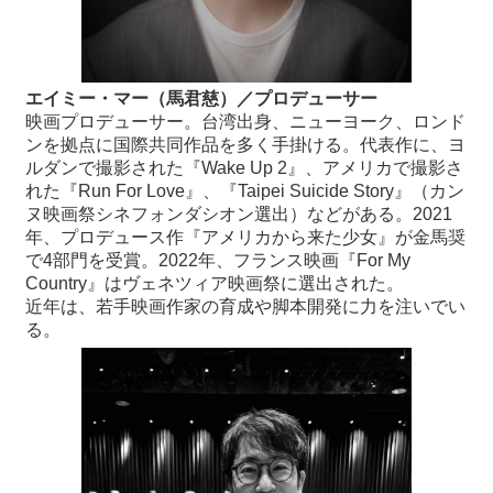
エイミー・マー（馬君慈）／プロデューサー
映画プロデューサー。台湾出身、ニューヨーク、ロンド
ンを拠点に国際共同作品を多く手掛ける。代表作に、ヨ
ルダンで撮影された『Wake Up 2』、アメリカで撮影さ
れた『Run For Love』、『Taipei Suicide Story』（カン
ヌ映画祭シネフォンダシオン選出）などがある。2021
年、プロデュース作『アメリカから来た少女』が金馬奨
で4部門を受賞。2022年、フランス映画『For My
Country』はヴェネツィア映画祭に選出された。
近年は、若手映画作家の育成や脚本開発に力を注いでい
る。