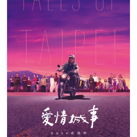
最
新
情
報
と
申
込
過
去
行
事
台
湾
の
本