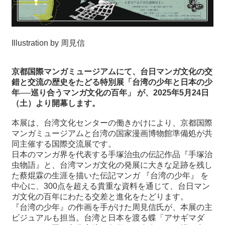
関
連
リ
ン
Illustration by 周見信
ク
京都国際マンガミュージアムにて、台日マンガ文化の交
ホ
錯と交流の歴史をたどる特別展「台湾の少年と日本の少
ー
年──巡り合うマンガ文化の百年」
が、
2025
年
5
月
24
日
ム
（土）より開幕します。
サ
本展は、台湾文化センターの働きかけにより、京都国際
イ
マンガミュージアムと台湾の国家漫画博物館準備処が共
ト
同主催する国際交流展です。
マ
日本のマンガ界を代表する手塚治虫の伝記作品『手塚治
ッ
虫物語』と、台湾マンガ文化の発展に大きな足跡を残し
プ
た蔡焜霖の生涯を描いた伝記マンガ 『台湾の少年』 を
中心に、300点を超える貴重な資料を通じて、台日マン
ガ文化の百年にわたる交差と進化をたどります。
『台湾の少年』の作画を手がけた周見信氏が、本展の主
ビジュアルも担当。台湾と日本を渡る蝶「アサギマダ