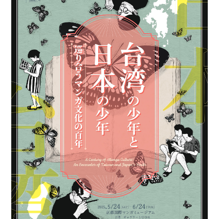
最
新
情
報
と
申
込
過
去
行
事
台
湾
の
本