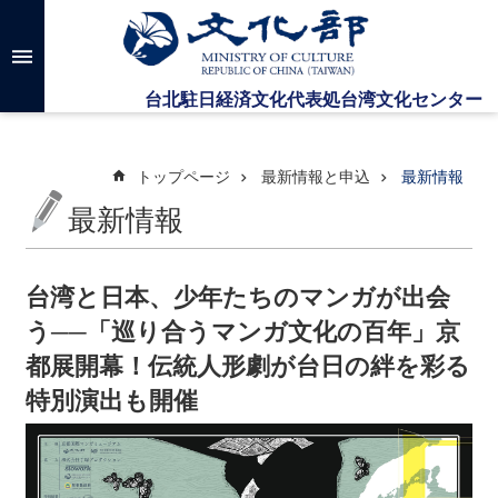
メインのコンテンツブロックにジャンプします
高
度
な
検
索
トップページ
最新情報と申込
最新情報
最新情報
台
湾
文
台湾と日本、少年たちのマンガが出会
化
う──「巡り合うマンガ文化の百年」京
セ
ン
都展開幕！伝統人形劇が台日の絆を彩る
タ
特別演出も開催
ー
に
つ
い
て