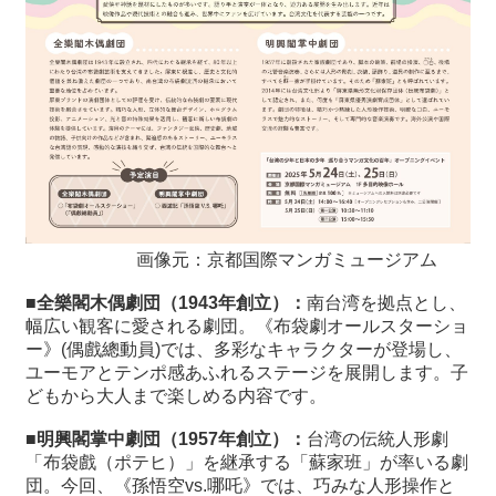
画像元：京都国際マンガミュージアム
■
全樂閣木偶劇団（
1943
年創立）：
南台湾を拠点とし、
幅広い観客に愛される劇団。《布袋劇オールスターショ
ー》(偶戲總動員)では、多彩なキャラクターが登場し、
ユーモアとテンポ感あふれるステージを展開します。子
どもから大人まで楽しめる内容です。
■
明興閣掌中劇団（
1957年創立）：
台湾の伝統人形劇
「布袋戲（ポテヒ）」を継承する「蘇家班」が率いる劇
団。今回、《孫悟空vs.哪吒》では、巧みな人形操作と