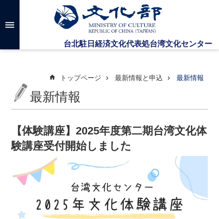
メインのコンテンツブロックにジャンプします
高
度
な
検
索
トップページ
最新情報と申込
最新情報
最新情報
台
湾
文
【体験講座】2025年度第二期台湾文化体
化
験講座受付開始しました
セ
ン
タ
ー
に
つ
い
て