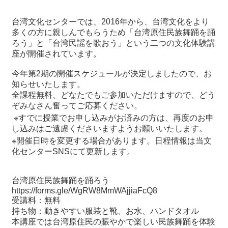
関
連
台湾文化センターでは、2016年から、台湾文化をより
リ
多くの方に親しんでもらうため「台湾原住民族舞踊を踊
ン
ろう」と「台湾民謡を歌おう」という二つの文化体験講
ク
座が開催されています。
今年第2期の開催スケジュールが決定しましたので、お
ホ
知らせいたします。
ー
全課程無料、どなたでもご参加いただけますので、どう
ム
ぞみなさん奮ってご応募ください。
※すでに授業でお申し込みがお済みの方は、再度のお申
サ
し込みはご遠慮くださいますようお願いいたします。
イ
ト
※開催日時を変更する場合があります。日程情報は当文
マ
化センターSNSにて更新します。
ッ
プ
台湾原住民族舞踊を踊ろう
https://forms.gle/WgRW8MmWAjjiaFcQ8
受講料：無料
持ち物：動きやすい服装と靴、お水、ハンドタオル
本講座では台湾原住民の賑やかで楽しい民族舞踊を体験