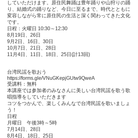
していただけます。原住民舞踊は豊年踊りや山狩りの踊
り、結婚式の踊りなど、今日に至るまで、時代とともに
変容しながら常に原住民の生活と深く関わってきた文化
です。
日程：火曜日 10:30～12:30
8月19日、26日
9月2日、16日、30日
10月7日、21日、28日
11月4日、11日、18日、25日(計13回)
台湾民謡を歌おう
https://forms.gle/VNuGKepjGUtw9QweA
受講料：無料
本講座では参加者のみなさんに美しい台湾民謡を歌う歌
唱指導をしていただきます
コツをつかんで、楽しくみんなで台湾民謡を歌いましょ
う！
日程
月曜日 午後3時～5時
7月14日、28日
8月4日、18日、25日