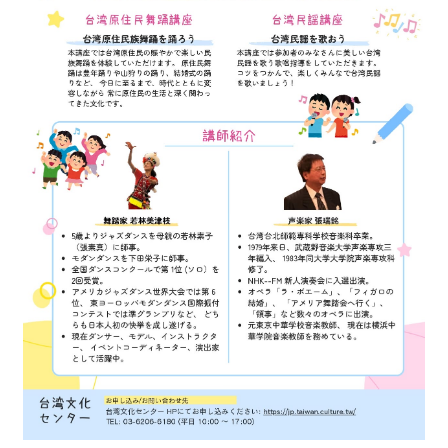
最
新
情
報
と
申
込
過
去
行
事
台
湾
の
本