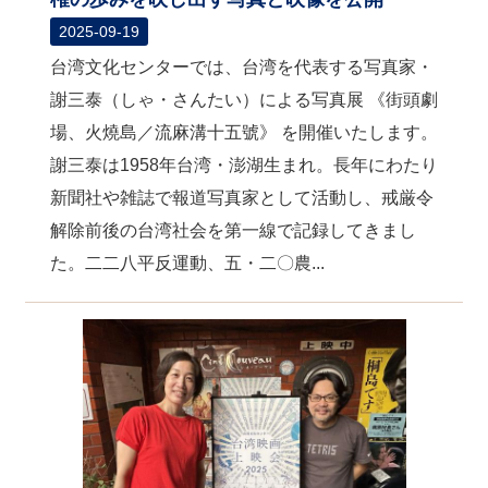
2025-09-19
台湾文化センターでは、台湾を代表する写真家・
謝三泰（しゃ・さんたい）による写真展 《街頭劇
場、火燒島／流麻溝十五號》 を開催いたします。
謝三泰は1958年台湾・澎湖生まれ。長年にわたり
新聞社や雑誌で報道写真家として活動し、戒厳令
解除前後の台湾社会を第一線で記録してきまし
た。二二八平反運動、五・二〇農...