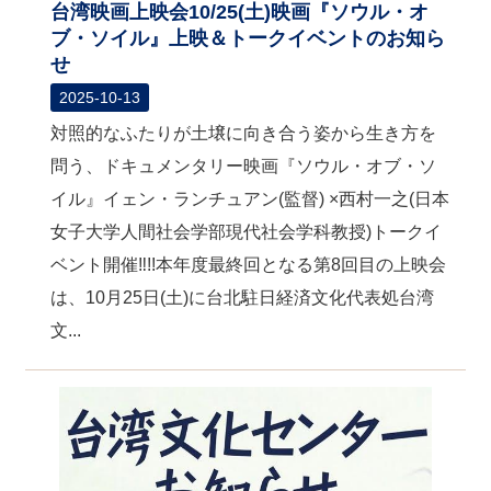
台湾映画上映会10/25(土)映画『ソウル・オ
ブ・ソイル』上映＆トークイベントのお知ら
せ
2025-10-13
対照的なふたりが土壌に向き合う姿から生き方を
問う、ドキュメンタリー映画『ソウル・オブ・ソ
イル』イェン・ランチュアン(監督) ×西村一之(日本
女子大学人間社会学部現代社会学科教授)トークイ
ベント開催‼!!本年度最終回となる第8回目の上映会
は、10月25日(土)に台北駐日経済文化代表処台湾
文...