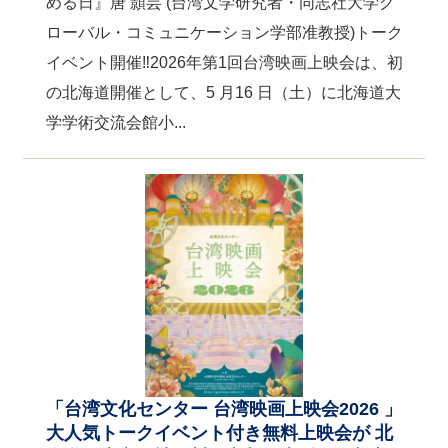
める日』唐 顥芸 (台湾文学研究者・同志社大学グ
関
連
ローバル・コミュニケーション学部准教授)トーク
リ
イベント開催‼2026年第1回台湾映画上映会は、初
ン
ク
の北海道開催として、5 月16 日（土）に北海道大
学学術交流会館小...
ホ
ー
ム
サ
イ
ト
マ
ッ
プ
「台湾文化センター 台湾映画上映会2026 」
大人気トークイベント付き無料上映会が 北