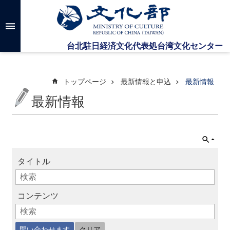
メインのコンテンツブロックにジャンプします
高
度
な
検
索
トップページ
最新情報と申込
最新情報
最新情報
台
湾
文
化
セ
タイトル
ン
タ
ー
に
コンテンツ
つ
い
て