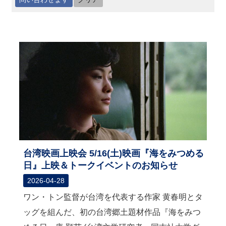
最
新
情
報
と
申
込
過
去
行
事
台湾映画上映会 5/16(土)映画『海をみつめる
日』上映＆トークイベントのお知らせ
台
2026-04-28
湾
の
ワン・トン監督が台湾を代表する作家 黄春明とタ
本
ッグを組んだ、初の台湾郷土題材作品『海をみつ