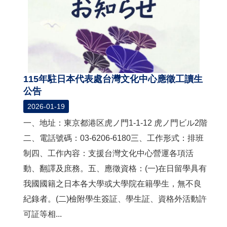
115年駐日本代表處台灣文化中心應徵工讀生
公告
2026-01-19
一、地址：東京都港区虎ノ門1-1-12 虎ノ門ビル2階
二、電話號碼：03-6206-6180三、工作形式：排班
制四、工作內容：支援台灣文化中心營運各項活
動、翻譯及庶務。五、應徵資格：(一)在日留學具有
我國國籍之日本各大學或大學院在籍學生，無不良
紀錄者。(二)檢附學生簽証、學生証、資格外活動許
可証等相...