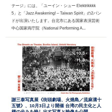
テージ」には、「ユーイン・シュー Elektrikkkk
5」と「Jazz Awakening! – Taiwan Spirit」の2バン
ドが出演いたします。台北市にある国家表演芸術
中心国家両庁院（National Performing A...
謝三泰写真展《街頭劇場、火燒島／流麻溝十
五號》、10月3日より開催 台湾の民主化と人
権の歩みを映し出す写真と映像を公開