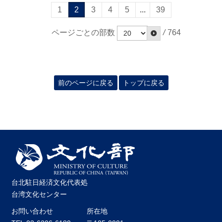
1
2
3
4
5
...
39
ページごとの部数
/
764
前のページに戻る
トップに戻る
台北駐日経済文化代表処
台湾文化センター
お問い合わせ
所在地