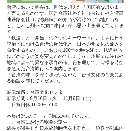
台湾において駅弁は、世代を超えた「国民的な思い出」
と言えるものです。国営台湾鉄路会社（台鉄）や台湾高
最
速鉄路会社（台湾高鉄）の弁当や沿線のご当地弁当な
新
ど、どれも列車の旅に味わい深い思い出を添えてくれま
情
す。
報
「鉄道」と「弁当」の２つのキーワードは、まさに日本
と
統治下における台湾の近代化と、日本の食文化の流入を
申
象徴するものです。およそ100年の時を経て、鉄道弁当
込
はどのように姿を変えたのでしょうか。本展では時代や
地域によって異なる駅弁の味、姿を通して、皆様を時空
過
を超えた台湾旅行へご案内します。
去
「台湾の味」を深く味わいながら、台湾文化の背景にあ
行
る物語を感じてください。
事
展示場所：台湾文化センター
展示期間：9月10日（火）-11月8日（金）
台
土日祝日休,10:00~17:00
湾
の
本展は3つのテーマで構成されています。
本
一、台湾における駅弁の誕生
駅弁が誕生した日本統治時代を出発点に、旅客が列車内