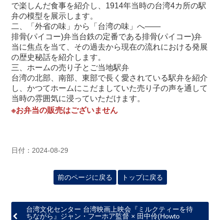
関
で楽しんだ食事を紹介し、1914年当時の台湾4カ所の駅
連
弁の模型を展示します。
リ
二、「外省の味」から「台湾の味」へ――
ン
排骨(パイコー)弁当台鉄の定番である排骨(パイコー)弁
ク
当に焦点を当て、その過去から現在の流れにおける発展
の歴史秘話を紹介します。
三、ホームの売り子とご当地駅弁
ホ
台湾の北部、南部、東部で長く愛されている駅弁を紹介
ー
し、かつてホームにこだましていた売り子の声を通して
ム
当時の雰囲気に浸っていただけます。
※お弁当の販売はございません
サ
イ
ト
マ
日付：2024-08-29
ッ
プ
前のページに戻る
トップに戻る
台湾文化センター 台湾映画上映会『ミルクティーを待
ちながら』ジャン・フーホア監督 × 田中伶(Howto