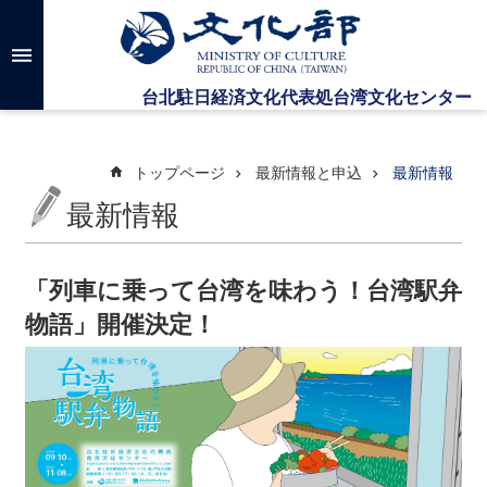
メインのコンテンツブロックにジャンプします
高
度
な
検
索
トップページ
最新情報と申込
最新情報
最新情報
台
湾
文
「列車に乗って台湾を味わう！台湾駅弁
化
物語」開催決定！
セ
ン
タ
ー
に
つ
い
て