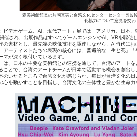
森美術館館長の片岡真実と台湾文化センターセンター長曾
化協力について意見を交わ
：ビデオゲーム、AI、現代アート」展では、アメリカ、日本、韓
で開催され、出展作品はすべてゲームエンジンやAI、VRを駆
作の素材とし、最先端の映像技術を駆使しながら、AI時代に
、アーティストたちの表現の核心には、普遍的な「生と死」「
ーマが深く根付いているます。
ーは、日本の主要な美術館との連携を通じて、台湾のアートを
ることで、台湾のアートチームが日本で活動する機会を創出し
本のいたるところで台湾文化が感じられ、毎日が台湾文化の日
の心を動かすことを目指し、台湾文化の主体性と豊かな生命力