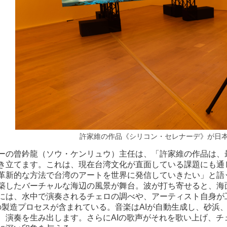
許家維の作品《シリコン・セレナーデ》が日
ーの曾鈐龍（ソウ・ケンリュウ）主任は、「許家維の作品は、最
き立てます。これは、現在台湾文化が直面している課題にも通
革新的な方法で台湾のアートを世界に発信していきたい」と語
築したバーチャルな海辺の風景が舞台。波が打ち寄せると、海
には、水中で演奏されるチェロの調べや、アーティスト自身が工業
プの製造プロセスが含まれている。音楽はAIが自動生成し、砂浜
、演奏を生み出します。さらにAIの歌声がそれを歌い上げ、