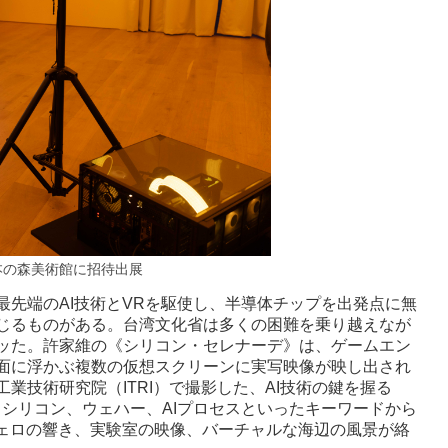
本の森美術館に招待出展
先端のAI技術とVRを駆使し、半導体チップを出発点に無
じるものがある。台湾文化省は多くの困難を乗り越えなが
ッた。許家維の《シリコン・セレナーデ》は、ゲームエン
面に浮かぶ複数の仮想スクリーンに実写映像が映し出され
技術研究院（ITRI）で撮影した、AI技術の鍵を握る
、シリコン、ウェハー、AIプロセスといったキーワードから
チェロの響き、実験室の映像、バーチャルな海辺の風景が絡