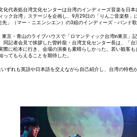
化代表処台湾文化センターは台湾のインディーズ音楽を日本
ック台湾」ステージを企画し、9月29日の「りんご音楽祭」に台湾か
「馬念先」（マー・ニエンシエン）の3組のインディーズ・バンド
、東京・青山のライブハウスで「ロマンティック台湾in東京」
。同記者会見で挨拶した曽鈐龍・台湾文化センター長は、「台
実際に松本に行き、会場の演奏も素晴らしかった。若い観客も
知ってもらえることを期待した。
いずれも英語や日本語を交えながら自己紹介し、台湾の特色