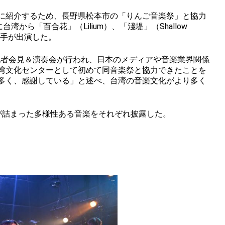
に紹介するため、長野県松本市の「りんご音楽祭」と協力
ら「百合花」（Lilium）、「淺堤」（Shallow
歌手が出演した。
記者会見＆演奏会が行われ、日本のメディアや音楽業界関係
湾文化センターとして初めて同音楽祭と協力できたことを
多く、感謝している」と述べ、台湾の音楽文化がより多く
が詰まった多様性ある音楽をそれぞれ披露した。