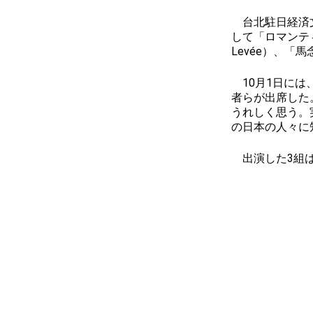
台北駐日経済文
して「ロマンティ
Levée）、
10月1日には
者らが出席した
うれしく思う。
の日本の人々に
出演した3組は