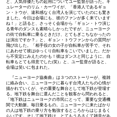
と、人気俳優たちの起用についてユー監督が語った。キ
ュレーターのリム・カーワイが、「香港人であるギョ
ン・トウが、違和感なく台湾人を演じていたのにも驚き
ました。今日は会場にも、彼のファンが多く来ています
ね！」と語ると、さっそく会場から「ギョン・トウ演じ
る青年のダンスも素晴らしかったですが、ニューヨーク
の街で自転車に乗るときだけ、とてもぎこちなかったの
は演出ですか？」と、ギョン・トウファンからの質問が
飛び出した。「相手役の女の子が自転車が苦手で、それ
にあわせて彼はゆっくり自転車をこいでいました。だか
ら不安定にみえたのかも！彼はダンスと同じように、自
転車もとても得意でした(笑)」と、ユー監督が語ると、
会場は笑いに包まれた。
『ニューヨーク協奏曲』は３つのストーリーが、複雑
に絡み合い、ニューヨークに暮らす台湾人たちの心情が
描かれていくが、その重要な舞台として地下鉄が登場す
る。地下鉄を舞台に選んだことを観客から問われると、
「地下鉄はニューヨークの市民にとって、重要な交通機
関で大動脈。毎日乗るもの。ニューヨークに来たばかり
の人は地下鉄の乗り方を勉強するところからはじまるく
らいです。そして地下鉄は、とてもうるさくて雑音があ