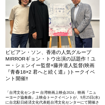
最
新
情
報
と
申
込
ビビアン・ソン、香港の人気グループ
過
去
MIRRORギョン・トウ出演の話題作！ユ
行
ー・シェンイー監督×藤井道人監督(映画
事
『青春18×2 君へと続く道』)トークイベ
ント開催‼
台
湾
の
「台湾文化センター 台湾映画上映会2024」映画『ニュ
本
ーヨーク協奏曲』上映会トークイベントが、9月25日(水)
に台北駐日経済文化代表処台湾文化センターにて開催さ