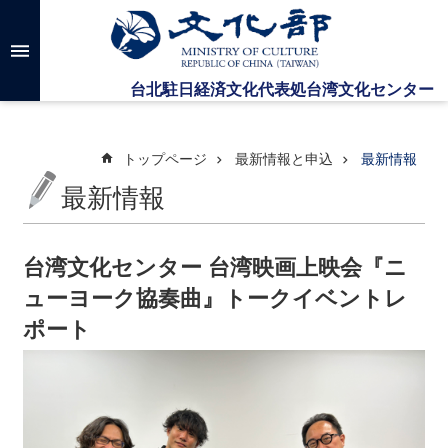
メインのコンテンツブロックにジャンプします
高
度
な
検
索
トップページ
最新情報と申込
最新情報
最新情報
台
湾
文
台湾文化センター 台湾映画上映会『ニ
化
ューヨーク協奏曲』トークイベントレ
セ
ン
ポート
タ
ー
に
つ
い
て