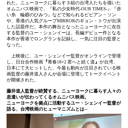
関
れた。ニューヨークに暮らす３組の台湾人たちを描いた
連
オムニバス映画で、『私の少女時代-OUR TIMES-』『赤
リ
い糸 輪廻のひみつ』などで知られるビビアン・ソン
ン
や、香港の人気グループMIRRORのギョン・トウが出演
ク
した話題作だ。本作の舞台となったニューヨークに在住
する監督のユー・シェンイーは、長編デビュー作となる
本作が香港でロングランを記録し、一気に注目の監督と
ホ
なった。
ー
ム
上映後に、ユー・シェンイー監督がオンラインで登壇
し、日台合作映画
『
青春18×2 君へと続く道
』
が台湾、
サ
日本にて大ヒットした、今最も動向が注目されている映
イ
画監督の藤井道人さんが会場に登壇してトークイベント
ト
が開催された。
マ
ッ
藤井道人監督が絶賛する、ニューヨークに暮らす人々の
プ
息遣いが伝わってくるオムニバス映画。
ニューヨークを拠点に活動するユー・シェンイー監督が
語る、台湾映画のヒューマニズムとは─