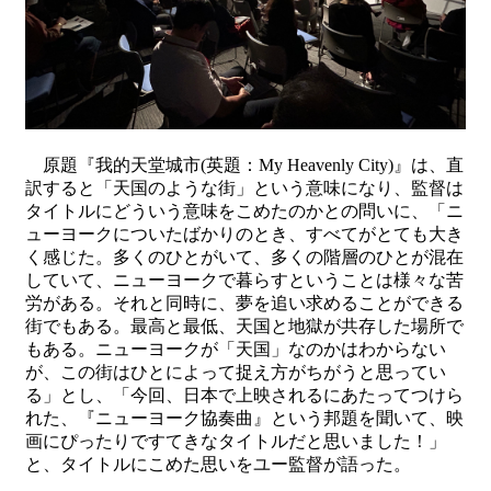
原題『我的天堂城市(英題：My Heavenly City)』は、直
訳すると「天国のような街」という意味になり、監督は
タイトルにどういう意味をこめたのかとの問いに、「ニ
ューヨークについたばかりのとき、すべてがとても大き
く感じた。多くのひとがいて、多くの階層のひとが混在
していて、ニューヨークで暮らすということは様々な苦
労がある。それと同時に、夢を追い求めることができる
街でもある。最高と最低、天国と地獄が共存した場所で
もある。ニューヨークが「天国」なのかはわからない
が、この街はひとによって捉え方がちがうと思ってい
る」とし、「今回、日本で上映されるにあたってつけら
れた、『ニューヨーク協奏曲』という邦題を聞いて、映
画にぴったりですてきなタイトルだと思いました！」
と、タイトルにこめた思いをユー監督が語った。