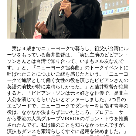
実は４歳までニューヨークで暮らし、祖父が台湾にル
ーツをもっている藤井監督は、「実は主演のビビアン・
ソンさんとは台湾で知り合って、いまもメル友なんで
す。」と、『ニューヨーク協奏曲』のトークイベントに
呼ばれたことにつよいご縁を感じたという。「ニューヨ
ークで通訳として働く女性の役を演じたビビアンさんの
英語の演技が特に素晴らしかった。」と藤井監督が絶賛
すると、「ビビアン・ソンは元々好きな俳優で、是非主
人公を演じてもらいたいとオファーしました。2つ目の
エピソードで、ニューヨークでダンサーを目指す青年の
役は、なかなか決まらずにいたところ、プロデューサー
から香港の人気グループMIRRORのギョン・トウを推薦
されたんです。私は彼のことを知らなかったんですが、
演技もダンスも素晴らしくすぐに起用を決めました。」