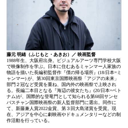
藤元 明緒（ふじもと・あきお）／ 映画監督
1988年生、大阪府出身。ビジュアルアーツ専門学校大阪
で映像制作を学ぶ。日本に住むあるミャンマー人家族の
物語を描いた長編初監督作『僕の帰る場所』(18/日本=ミ
ャンマー) が、第30回東京国際映画祭「アジアの未来」
部門２冠など受賞を重ね、国内外の映画祭で上映され
る。長編二本目となる『海辺の彼女たち』(20/日本=ベト
ナム)が、国際的な登竜門として知られる第68回サンセ
バスチャン国際映画祭の新人監督部門に選出。同作に
て、新藤兼人賞2022金賞、第３回大島渚賞を受賞。現
在、アジアを中心に劇映画やドキュメンタリーなどの制
作活動を行っている。