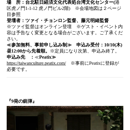
場 所：台北駐日経済文化代表処台湾文化センター(
港
区虎ノ門1-1-12 虎ノ門ビル2階) ※会場地図は２ページ
目参照
登壇者：ツァイ・チョンロン監督、藤元明緒監督
※ツァイ監督はオンライン登壇 ※ゲスト・イベント内
容は予告なく変更となる場合がございます。ご了承くだ
さい。
≪参加無料、事前申し込み制≫ 申込み受付：10/10(木)
昼12:00から先着順。
※定員になり次第、申込み終了。
申込み先 ：
≪
Peatix≫
https://taiwanculture.peatix.com/
※事前にPeatixに登録が
必要です。
『9発の銃弾』