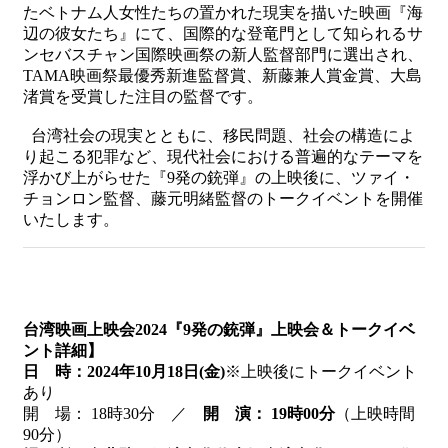
たベトナム人女性たちの置かれた現実を描いた映画『海
辺の彼女たち』にて、国際的な登竜門として知られるサ
ンセバスチャン国際映画祭の新人監督部門に選出され、
TAMA映画祭最優秀新進監督賞、新藤兼人賞金賞、大島
渚賞を受賞した注目の監督です。
台湾社会の現実とともに、移民問題、社会の構造によ
り起こる犯罪など、現代社会における普遍的なテーマを
浮かび上がらせた『9発の銃弾』の上映後に、ツァイ・
チョンロン監督、藤元明緒監督のトークイベントを開催
いたします。
台湾映画上映会2024『9発の銃弾』上映会＆トークイベ
ント詳細】
日 時：2024年10月18日(金)
※上映後にトークイベント
あり
開 場： 18時30分 ／
開 演： 19時00分
（上映時間
90分）