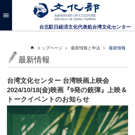
メインのコンテンツブロックにジャンプします
高
度
な
検
索
トップページ
最新情報と申込
最新情報
最新情報
台
湾
文
台湾文化センター 台湾映画上映会
化
2024/10/18(金)映画『9発の銃弾』上映＆
セ
ン
トークイベントのお知らせ
タ
ー
に
つ
い
て