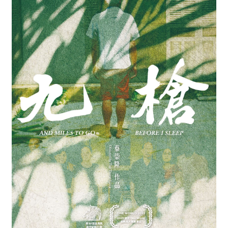
最
新
情
報
と
申
込
過
去
行
事
台
湾
の
本