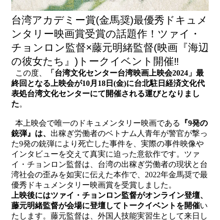
関
連
台湾アカデミー賞(金馬奨)最優秀ドキュメ
リ
ンタリー映画賞受賞の話題作！ツァイ・
ン
ク
チョンロン監督×藤元明緒監督(映画『海辺
の彼女たち』)トークイベント開催‼
この度、
「台湾文化センター台湾映画上映会2024」最
ホ
終回となる上映会が10月18日(金)に台北駐日経済文化代
ー
表処台湾文化センターにて開催される運びとなりまし
ム
た
。
サ
本上映会で唯一のドキュメンタリー映画である
『9発の
イ
銃弾』は、
出稼ぎ労働者のベトナム人青年が警官が撃っ
ト
た9発の銃弾により死亡した事件を、実際の事件映像や
マ
インタビューを交えて真実に迫った意欲作です。ツァ
ッ
イ・チョンロン監督は、台湾の出稼ぎ労働者の現状と台
プ
湾社会の歪みを如実に伝えた本作で、2022年金馬奨で最
優秀ドキュメンタリー映画賞を受賞しました。
上映後にはツァイ・チョンロン監督がオンライン登壇、
藤元明緒監督が会場に登壇してトークイベントを開催
い
たします。藤元監督は、外国人技能実習生として来日し