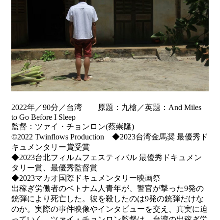
2022年／90分／台湾 原題：九槍／英題：And Miles
to Go Before I Sleep
監督：ツァイ・チョンロン(蔡崇隆)
©️2022 Twinflows Production ◆2023台湾金馬奨 最優秀ド
キュメンタリー賞受賞
◆2023台北フィルムフェスティバル 最優秀ドキュメン
タリー賞、最優秀監督賞
◆2023マカオ国際ドキュメンタリー映画祭
出稼ぎ労働者のベトナム人青年が、警官が撃った9発の
銃弾により死亡した。彼を殺したのは9発の銃弾だけな
のか。実際の事件映像やインタビューを交え、真実に迫
っていく。ツァイ・チョンロン監督は、台湾の出稼ぎ労