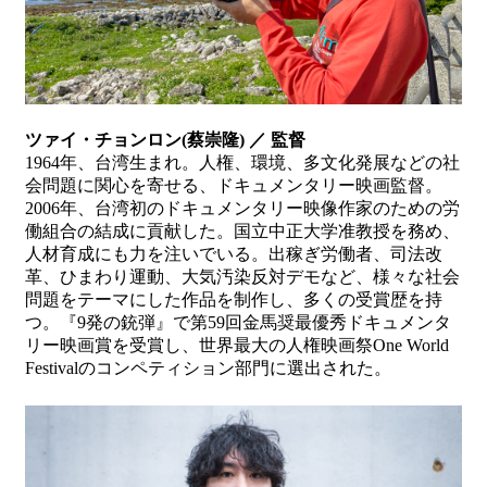
ツァイ・チョンロン(蔡崇隆) ／ 監督
1964年、台湾生まれ。人権、環境、多文化発展などの社
会問題に関心を寄せる、ドキュメンタリー映画監督。
2006年、台湾初のドキュメンタリー映像作家のための労
働組合の結成に貢献した。国立中正大学准教授を務め、
人材育成にも力を注いでいる。出稼ぎ労働者、司法改
革、ひまわり運動、大気汚染反対デモなど、様々な社会
問題をテーマにした作品を制作し、多くの受賞歴を持
つ。『9発の銃弾』で第59回金馬奨最優秀ドキュメンタ
リー映画賞を受賞し、世界最大の人権映画祭One World
Festivalのコンペティション部門に選出された。