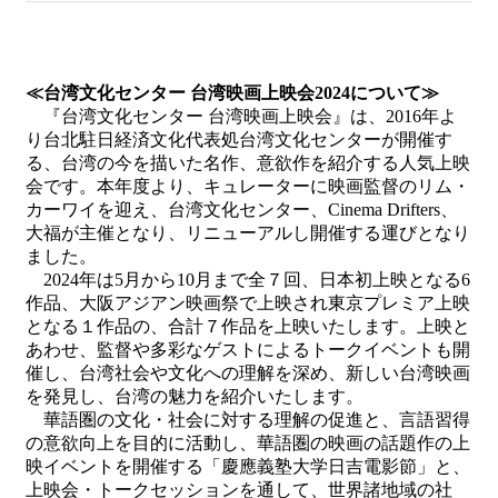
≪台湾文化センター 台湾映画上映会2024について≫
『台湾文化センター 台湾映画上映会』は、2016年よ
り台北駐日経済文化代表処台湾文化センターが開催す
る、台湾の今を描いた名作、意欲作を紹介する人気上映
会です。本年度より、キュレーターに映画監督のリム・
カーワイを迎え、台湾文化センター、Cinema Drifters、
大福が主催となり、リニューアルし開催する運びとなり
ました。
2024年は5月から10月まで全７回、日本初上映となる6
作品、大阪アジアン映画祭で上映され東京プレミア上映
となる１作品の、合計７作品を上映いたします。上映と
あわせ、監督や多彩なゲストによるトークイベントも開
催し、台湾社会や文化への理解を深め、新しい台湾映画
を発見し、台湾の魅力を紹介いたします。
華語圏の文化・社会に対する理解の促進と、言語習得
の意欲向上を目的に活動し、華語圏の映画の話題作の上
映イベントを開催する「慶應義塾大学日吉電影節」と、
上映会・トークセッションを通して、世界諸地域の社