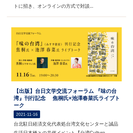
トに招き、オンラインの方式で対談...
【出版】台日文学交流フォーラム 『味の台
湾』刊行記念 焦桐氏×池澤春菜氏ライブト
ーク
2021-11-16
台北駐日経済文化代表処台湾文化センターと誠品
生活日本橋との共催イベント【台湾Culture