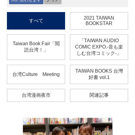
最
2021 TAIWAN
すべて
新
BOOKSTAR
情
報
と
「TAIWAN AUDIO
Taiwan Book Fair「閲
申
COMIC EXPO.‐音も楽
読台湾！」
込
しむ台湾コミック‐」
過
TAIWAN BOOKS 台灣
台湾Culture Meeting
去
好書 vol.1
行
事
台湾漫画夜市
関連記事
台
湾
の
本