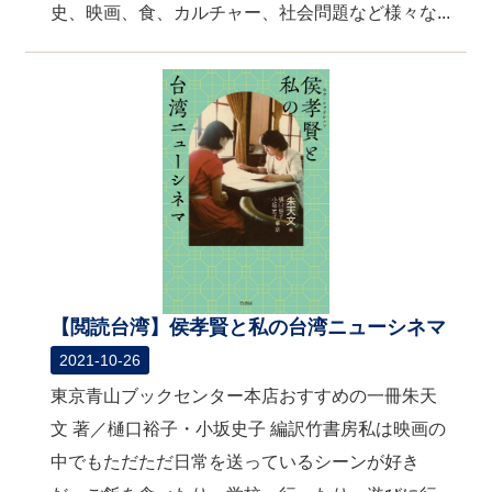
史、映画、食、カルチャー、社会問題など様々な...
【閲読台湾】侯孝賢と私の台湾ニューシネマ
2021-10-26
東京青山ブックセンター本店おすすめの一冊朱天
文 著／樋口裕子・小坂史子 編訳竹書房私は映画の
中でもただただ日常を送っているシーンが好き