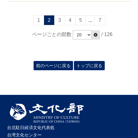
1
2
3
4
5
...
7
ページごとの部数
/
126
前のページに戻る
トップに戻る
台北駐日経済文化代表処
台湾文化センター