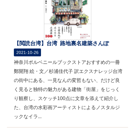
【閲読台湾】台湾 路地裏名建築さんぽ
2021-10-26
神奈川ポルベニールブックストアおすすめの一冊
鄭開翔 絵・文／杉浦佳代子 訳エクスナレッジ台湾
の街中にある、一見なんの変哲もない、だけど良
く見ると独特の魅力がある建物「街屋」をじっく
り観察し、スケッチ100点に文章を添えて紹介し
た、台湾の水彩画アーティストによるノスタルジ
ックなイラ...