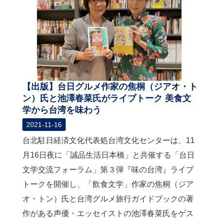
関
連
リ
ン
ク
ホ
ー
【出版】台日グルメ作家の焦桐（ジアオ・ト
ム
ン）氏と池澤春菜氏がライブトーク 美食文
学から台湾を味わう
サ
イ
2021-11-16
ト
台北駐日経済文化代表処台湾文化センターは、11
マ
ッ
月16日夜に「誠品生活日本橋」と共催する「台日
プ
文学交流フォーラム」第３弾『味の台湾』ライブ
トークを開催し、「飲食文学」作家の焦桐（ジア
オ・トン）氏と台湾グルメ旅行ガイドブックの著
作がある声優・エッセイストの池澤春菜氏をゲス