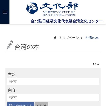
メインのコンテンツブロックにジャンプします
高
度
な
検
索
トップページ
台湾の本
台湾の本
台
湾
文
化
セ
主題
ン
タ
ー
に
內容
つ
い
て