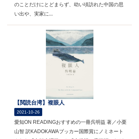
のことだけにとどまらず、幼い頃訪れた中国の思
い出や、実家に...
【閲読台湾】複眼人
2021-10-26
愛知ON READINGおすすめの一冊呉明益 著／小栗
山智 訳KADOKAWAブッカー国際賞にノミネート