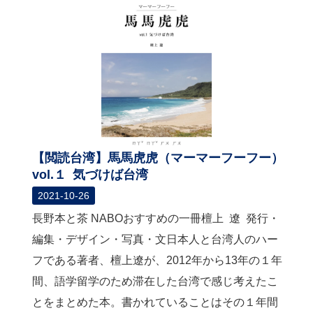
【閲読台湾】馬馬虎虎（マーマーフーフー）
vol.１ 気づけば台湾
2021-10-26
長野本と茶 NABOおすすめの一冊檀上 遼 発行・
編集・デザイン・写真・文日本人と台湾人のハー
フである著者、檀上遼が、2012年から13年の１年
間、語学留学のため滞在した台湾で感じ考えたこ
とをまとめた本。書かれていることはその１年間