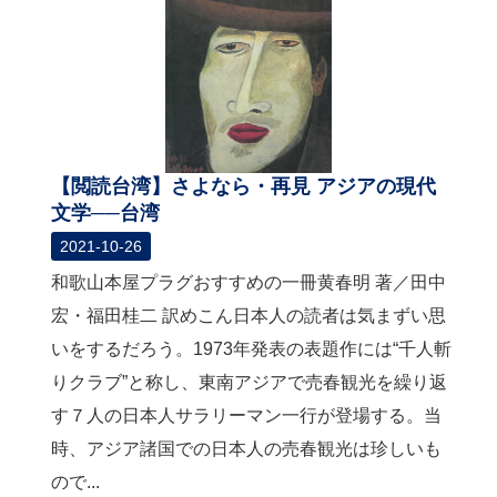
【閲読台湾】さよなら・再見 アジアの現代
文学──台湾
2021-10-26
和歌山本屋プラグおすすめの一冊黄春明 著／田中
宏・福田桂二 訳めこん日本人の読者は気まずい思
いをするだろう。1973年発表の表題作には“千人斬
りクラブ”と称し、東南アジアで売春観光を繰り返
す７人の日本人サラリーマン一行が登場する。当
時、アジア諸国での日本人の売春観光は珍しいも
ので...