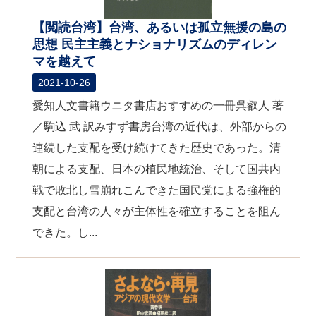
【閲読台湾】台湾、あるいは孤立無援の島の
思想 民主主義とナショナリズムのディレン
マを越えて
2021-10-26
愛知人文書籍ウニタ書店おすすめの一冊呉叡人 著
／駒込 武 訳みすず書房台湾の近代は、外部からの
連続した支配を受け続けてきた歴史であった。清
朝による支配、日本の植民地統治、そして国共内
戦で敗北し雪崩れこんできた国民党による強権的
支配と台湾の人々が主体性を確立することを阻ん
できた。し...