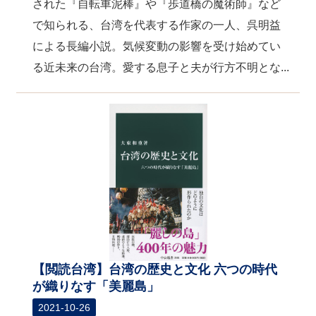
された『自転車泥棒』や『歩道橋の魔術師』など
で知られる、台湾を代表する作家の一人、呉明益
による長編小説。気候変動の影響を受け始めてい
る近未来の台湾。愛する息子と夫が行方不明とな...
【閲読台湾】台湾の歴史と文化 六つの時代
が織りなす「美麗島」
2021-10-26