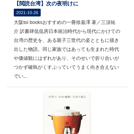
【閲読台湾】次の夜明けに
2021-10-26
大阪toi booksおすすめの一冊徐嘉澤 著／三須祐
介 訳書肆侃侃房日本統治時代から現代にかけての
台湾の歴史を、ある親子三世代の姿とともに描き
出した物語。同じ家族ではあっても生まれた時代
や価値観にはずれがあり、そのせいで折り合いが
つかず確執がくすぶっていてうまく向き合えない
でい...