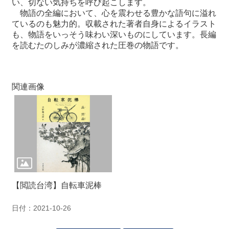
い、切ない気持ちを呼び起こします。
関
物語の全編において、心を震わせる豊かな語句に溢れ
連
ているのも魅力的。収載された著者自身によるイラスト
リ
も、物語をいっそう味わい深いものにしています。長編
ン
を読むたのしみが濃縮された圧巻の物語です。
ク
ホ
関連画像
ー
ム
サ
イ
ト
マ
ッ
プ
【閲読台湾】自転車泥棒
日付：2021-10-26