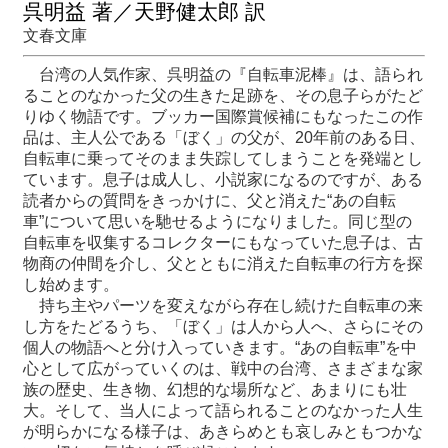
呉明益 著／天野健太郎 訳
文春文庫
最
新
台湾の人気作家、呉明益の『自転車泥棒』は、語られ
情
ることのなかった父の生きた足跡を、その息子らがたど
報
りゆく物語です。ブッカー国際賞候補にもなったこの作
と
品は、主人公である「ぼく」の父が、20年前のある日、
申
自転車に乗ってそのまま失踪してしまうことを発端とし
込
ています。息子は成人し、小説家になるのですが、ある
読者からの質問をきっかけに、父と消えた“あの自転
車”について思いを馳せるようになりました。同じ型の
過
自転車を収集するコレクターにもなっていた息子は、古
去
物商の仲間を介し、父とともに消えた自転車の行方を探
行
し始めます。
事
持ち主やパーツを変えながら存在し続けた自転車の来
し方をたどるうち、「ぼく」は人から人へ、さらにその
台
個人の物語へと分け入っていきます。“あの自転車”を中
湾
心として広がっていくのは、戦中の台湾、さまざまな家
の
族の歴史、生き物、幻想的な場所など、あまりにも壮
本
大。そして、当人によって語られることのなかった人生
が明らかになる様子は、あきらめとも哀しみともつかな