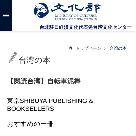
メインのコンテンツブロックにジャンプします
高
度
な
検
索
トップページ
台湾の本
台湾の本
台
湾
文
【閲読台湾】自転車泥棒
化
セ
ン
東京
SHIBUYA PUBLISHING &
タ
BOOKSELLERS
ー
に
つ
おすすめの一冊
い
て