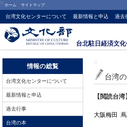
:::
ホーム
サイトマップ
メインのコンテンツブロックにジャンプします
台湾文化センターについて
最新情報と申込
過去
:::
:::
情報の総覧
台湾の
台湾文化センターについて
最新情報と申込
【閲読台湾
過去行事
大阪
梅田 
台湾の本