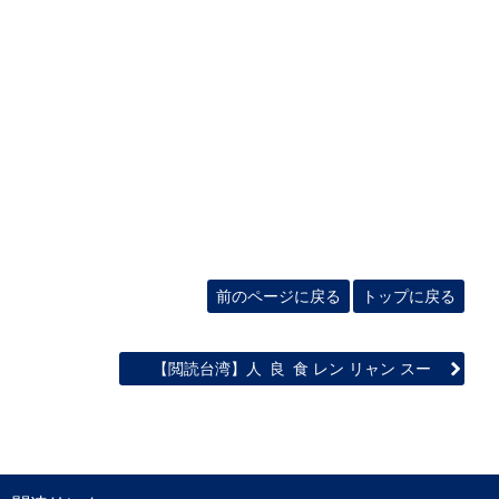
前のページに戻る
トップに戻る
【閲読台湾】人 良 食 レン リャン スー