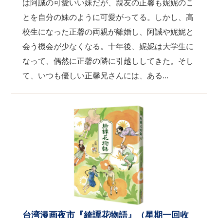
は阿誠の可愛いい妹だが、親友の正馨も妮妮のこ
とを自分の妹のように可愛がってる。しかし、高
校生になった正馨の両親が離婚し、阿誠や妮妮と
会う機会が少なくなる。十年後、妮妮は大学生に
なって、偶然に正馨の隣に引越ししてきた。そし
て、いつも優しい正馨兄さんには、ある...
台湾漫画夜市『綺譚花物語』（星期一回收