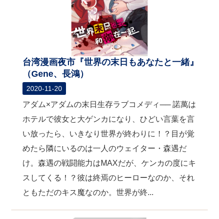
台湾漫画夜市『世界の末日もあなたと一緒』
（Gene、長鴻）
2020-11-20
アダム×アダムの末日生存ラブコメディ── 諾萬は
ホテルで彼女と大ゲンカになり、ひどい言葉を言
い放ったら、いきなり世界が終わりに！？目が覚
めたら隣にいるのは一人のウェイター・森遇だ
け。森遇の戦闘能力はMAXだが、ケンカの度にキ
スしてくる！？彼は終焉のヒーローなのか、それ
ともただのキス魔なのか。世界が終...