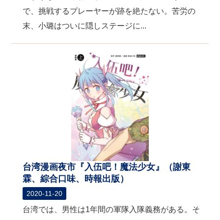
で、挑戦するプレーヤーが跡を絶たない。苦労の
末、小璐はついに隠しステージに...
台湾漫画夜市『入伍吧！魔法少女』（謝東
霖、綜合口味、時報出版）
2020-11-20
台湾では、男性は1年間の軍隊入隊義務がある。そ