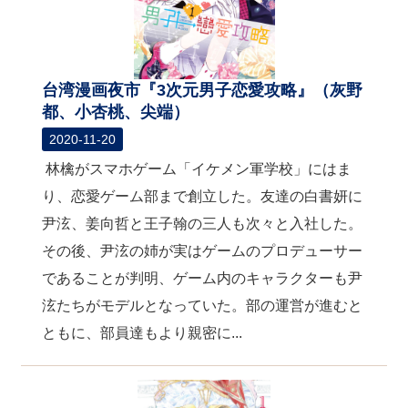
台湾漫画夜市『3次元男子恋愛攻略』（灰野
都、小杏桃、尖端）
2020-11-20
林檎がスマホゲーム「イケメン軍学校」にはま
り、恋愛ゲーム部まで創立した。友達の白書妍に
尹泫、姜向哲と王子翰の三人も次々と入社した。
その後、尹泫の姉が実はゲームのプロデューサー
であることが判明、ゲーム内のキャラクターも尹
泫たちがモデルとなっていた。部の運営が進むと
ともに、部員達もより親密に...