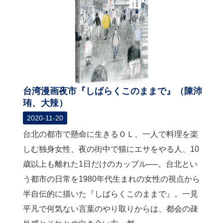
台湾漫画夜市『しばらくこのままで』（陳沛
珛、大辣）
2020-11-20
台北の都市で懸命に生きるＯＬ、一人で料理を楽
しむ独身女性、夜の街中で猫にエサをやる人、10
歳以上も離れた1日だけのカップル──。台北とい
う都市の日常を1980年代生まれの女性の視点から
半自伝的に描いた『しばらくこのままで』。一見
平凡で何気ない言葉のやり取りからは、都会の疎