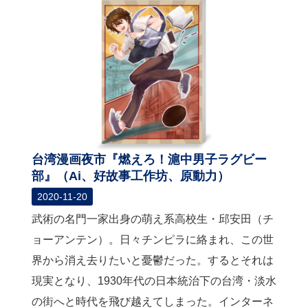
台湾漫画夜市『燃えろ！滬中男子ラグビー
部』（Ai、好故事工作坊、原動力）
2020-11-20
武術の名門一家出身の萌え系高校生・邱安田（チ
ョーアンテン）。日々チンピラに絡まれ、この世
界から消え去りたいと憂鬱だった。するとそれは
現実となり、1930年代の日本統治下の台湾・淡水
の街へと時代を飛び越えてしまった。インターネ