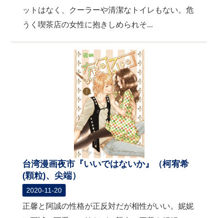
ットはなく、クーラーや清潔なトイレもない。危
うく喫茶店の女性に抱きしめられそ...
台湾漫画夜市『いいではないか』（柯宥希
(顆粒)、尖端）
2020-11-20
正馨と阿誠の性格が正反対だが相性がいい。妮妮