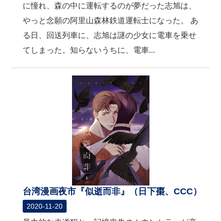
に憧れ、森の中に運転するのが夢だった志旭は、
やっと念願の阿里山森林鉄道運転士になった。 あ
る日、回送列車に、志旭は謎の少女に電車を乗せ
てしまった。知らないうちに、電車...
台湾漫画夜市『似逝而非』（日下棗、CCC）
2020-11-20