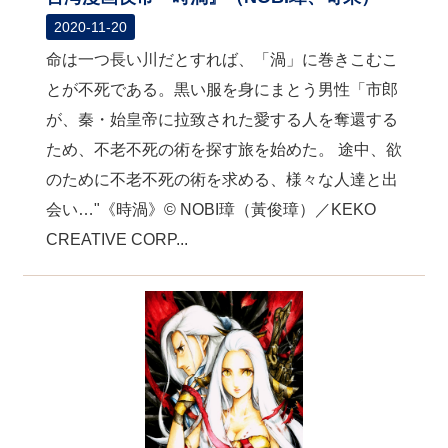
2020-11-20
命は一つ長い川だとすれば、「渦」に巻きこむこ
とが不死である。黒い服を身にまとう男性「市郎
が、秦・始皇帝に拉致された愛する人を奪還する
ため、不老不死の術を探す旅を始めた。 途中、欲
のために不老不死の術を求める、様々な人達と出
会い…"《時渦》© NOBI璋（黃俊璋）／KEKO
CREATIVE CORP...