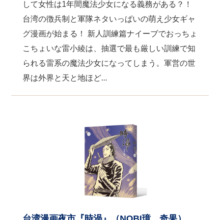
して女性は1年間魔法少女になる義務がある？！
台湾の徴兵制と軍隊ネタいっぱいの萌え少女ギャ
グ漫画が始まる！ 新人訓練篇ナイーブでおっちょ
こちょいな雷小綾は、抽選で最も厳しい訓練で知
られる雷系の魔法少女になってしまう。軍営の世
界は外界と天と地ほど...
台湾漫画夜市『時渦』（NOBI璋、奇果）