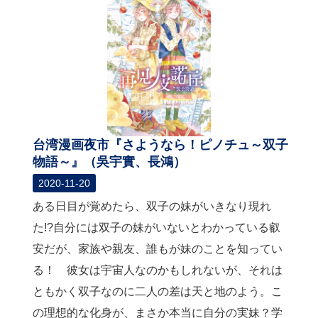
台湾漫画夜市『さようなら！ピノチュ～双子
物語～』（吳宇實、長鴻）
2020-11-20
ある日目が覚めたら、双子の妹がいきなり現れ
た!?自分には双子の妹がいないとわかっている叡
安だが、家族や親友、誰もが妹のことを知ってい
る！ 彼女は宇宙人なのかもしれないが、それは
ともかく双子なのに二人の差は天と地のよう。こ
の理想的な化身が、まさか本当に自分の実妹？学