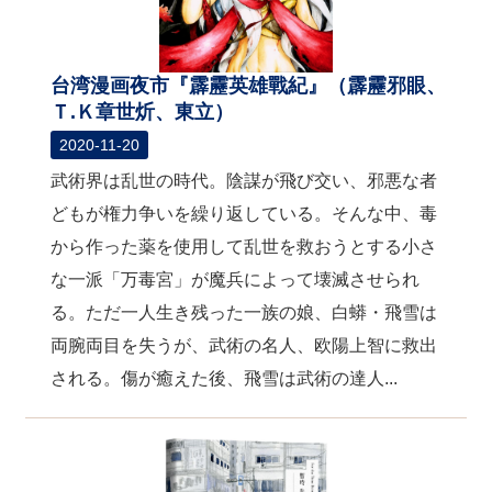
台湾漫画夜市『霹靂英雄戰紀』（霹靂邪眼、
Ｔ.Ｋ章世炘、東立）
2020-11-20
武術界は乱世の時代。陰謀が飛び交い、邪悪な者
どもが権力争いを繰り返している。そんな中、毒
から作った薬を使用して乱世を救おうとする小さ
な一派「万毒宮」が魔兵によって壊滅させられ
る。ただ一人生き残った一族の娘、白蟒・飛雪は
両腕両目を失うが、武術の名人、欧陽上智に救出
される。傷が癒えた後、飛雪は武術の達人...