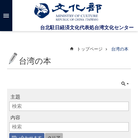
メインのコンテンツブロックにジャンプします
高
度
な
検
索
トップページ
台湾の本
台湾の本
台
湾
文
化
セ
主題
ン
タ
ー
に
內容
つ
い
て