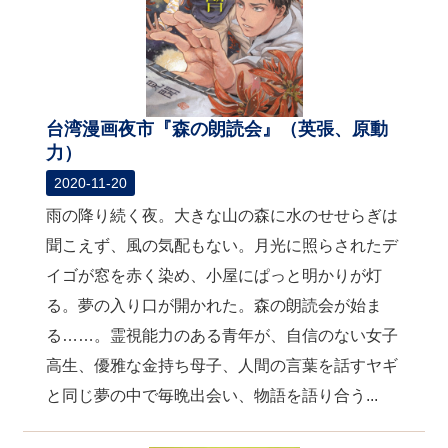
台湾漫画夜市『森の朗読会』（英張、原動
力）
2020-11-20
雨の降り続く夜。大きな山の森に水のせせらぎは
聞こえず、風の気配もない。月光に照らされたデ
イゴが窓を赤く染め、小屋にぱっと明かりが灯
る。夢の入り口が開かれた。森の朗読会が始ま
る……。霊視能力のある青年が、自信のない女子
高生、優雅な金持ち母子、人間の言葉を話すヤギ
と同じ夢の中で毎晩出会い、物語を語り合う...