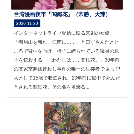
台湾漫画夜市『閻鐵花』（常勝、大辣）
2020-11-20
インターネットライブ配信に映る京劇の女優。
「峨眉山を離れ、江南に……」と口ずさんだとと
ころで背中を向け、椅子に縛られている議員の息
子を銃殺する。「わたしは……閻鉄花。」30年前
の閻家京劇団皆殺し事件の唯一の生存者で あり犯
人として15歳で収監され、20年前に獄中で死んだ
とされる閻鉄花。その名を名乗る...