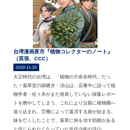
関
連
リ
ン
ク
ホ
ー
台湾漫画夜市『植物コレクターのノート』
ム
（英張、CCC）
2020-11-20
サ
イ
大正時代の台湾は、「植物の大命名時代」だっ
ト
た！薬草堂の跡継ぎ・涼山は、店番中に誤って植
マ
ッ
物学者・佐々木がまだ発表していない採集レポー
プ
トを燃やしてしまう。これにより父親に植物園へ
送り込まれ、労働によって返済する旅が始まる。
妹を亡くしたことで、薬草に病を治す効能がある
と信じられなくなっていた反抗少年の涼山...