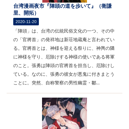
台湾漫画夜市『陣頭の道を歩いて』（衛謙
里、開拓）
2020-11-20
「陣頭」は、台湾の伝統民俗文化の一つ、その中
の「官將首」の発祥地は新荘地蔵庵と言われてい
る。官將首とは、神様を迎える祭りに、神輿の隣
に神様を守り、厄除けする神様の使いである将軍
のこと。張勇は陣頭の官將首を担当し、厄除けし
ている。なのに、張勇の彼女が悪鬼に付きまとう
ことに。突然、自称警察の男性幽霊・鄒...