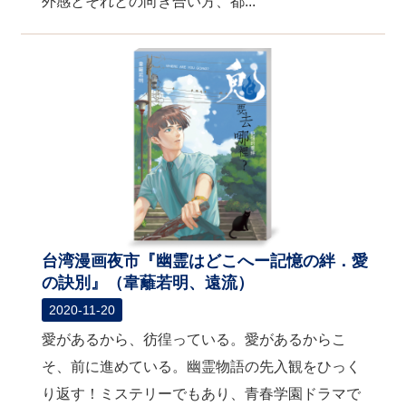
外感とそれとの向き合い方、都...
台湾漫画夜市『幽霊はどこへー記憶の絆．愛
の訣別』（韋蘺若明、遠流）
2020-11-20
愛があるから、彷徨っている。愛があるからこ
そ、前に進めている。幽霊物語の先入観をひっく
り返す！ミステリーでもあり、青春学園ドラマで