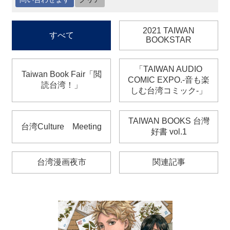
最
2021 TAIWAN
すべて
新
BOOKSTAR
情
報
と
「TAIWAN AUDIO
Taiwan Book Fair「閲
申
COMIC EXPO.‐音も楽
読台湾！」
込
しむ台湾コミック‐」
過
TAIWAN BOOKS 台灣
台湾Culture Meeting
去
好書 vol.1
行
事
台湾漫画夜市
関連記事
台
湾
の
本