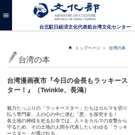
メインのコンテンツブロックにジャンプします
高
度
な
検
索
トップページ
台湾の本
台湾の本
台
湾
文
台湾漫画夜市『今日の会長もラッキース
化
ター！』（Twinkle、長鴻）
セ
ン
タ
魅力たっぷりの「ラッキースター」たちはカルマを切り
ー
払う専門家。人の心の中に潜む「悪」を探究する！
に
各土地の神様を祀るお寺では、人
々
をカルマの攻撃から
つ
守るため、その土地の人間を代表したいわゆる「ラッキ
い
ースター」が選ばれる。
て