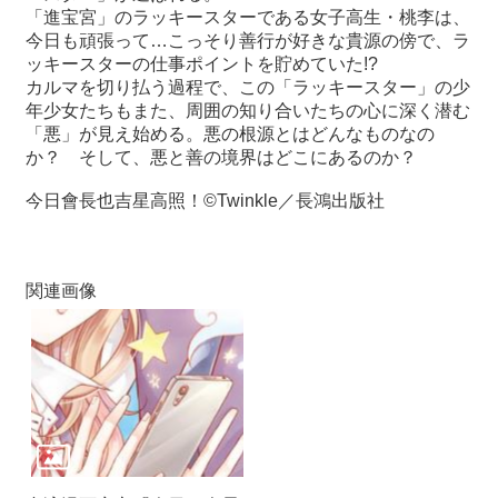
「進宝宮」のラッキースターである女子高生・桃李は、
今日も頑張って…こっそり善行が好きな貴源の傍で、ラ
最
ッキースターの仕事ポイントを貯めていた
!?
新
カルマを切り払う過程で、この「ラッキースター」の少
情
年少女たちもまた、周囲の知り合いたちの心に深く潜む
報
「悪」が見え始める。悪の根源とはどんなものなの
と
か？ そして、悪と善の境界はどこにあるのか？
申
込
今日會長也吉星高照！©Twinkle／長鴻出版社
過
去
関連画像
行
事
台
湾
の
本