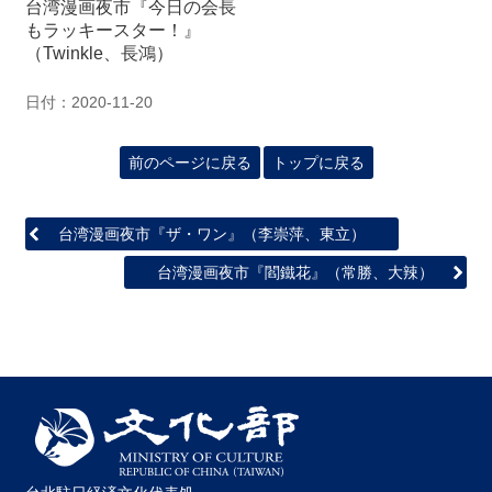
台湾漫画夜市『今日の会長
関
もラッキースター！』
連
（Twinkle、長鴻）
リ
ン
ク
日付：2020-11-20
前のページに戻る
トップに戻る
ホ
ー
ム
台湾漫画夜市『ザ・ワン』（李崇萍、東立）
サ
台湾漫画夜市『閻鐵花』（常勝、大辣）
イ
ト
マ
ッ
プ