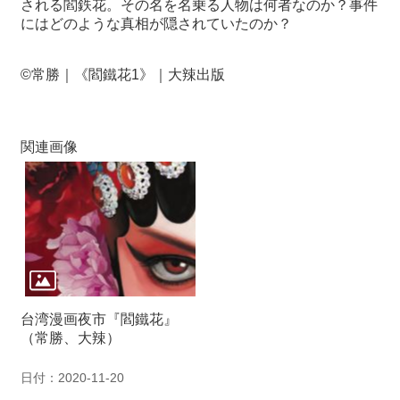
される閻鉄花。その名を名乗る人物は何者なのか？事件
にはどのような真相が隠されていたのか？
最
新
©
常勝｜《閻鐵花1》｜大辣出版
情
報
と
申
関連画像
込
過
去
行
事
台
台湾漫画夜市『閻鐵花』
湾
（常勝、大辣）
の
本
日付：2020-11-20