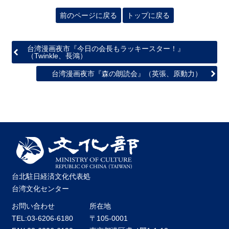
関
連
前のページに戻る
トップに戻る
リ
ン
ク
台湾漫画夜市『今日の会長もラッキースター！』
（Twinkle、長鴻）
台湾漫画夜市『森の朗読会』（英張、原動力）
ホ
ー
ム
サ
イ
ト
マ
ッ
プ
台北駐日経済文化代表処
台湾文化センター
お問い合わせ
所在地
TEL:03-6206-6180
〒105-0001