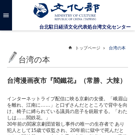
メインのコンテンツブロックにジャンプします
高
度
な
検
索
トップページ
台湾の本
台湾の本
台
湾
文
台湾漫画夜市『閻鐵花』（常勝、大辣）
化
セ
ン
インターネットライブ配信に映る京劇の女優。「峨眉山
タ
を離れ、江南に……」と口ずさんだとところで背中を向
ー
け、椅子に縛られている議員の息子を銃殺する。「わた
に
しは……閻鉄花。」
つ
30
年前の閻家京劇団皆殺し事件の唯一の生存者で あり
い
犯人として
15
歳で収監され、
20
年前に獄中で死んだと
て