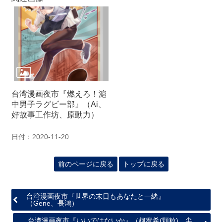
関
連
リ
ン
ク
ホ
ー
台湾漫画夜市『燃えろ！滬
ム
中男子ラグビー部』（Ai、
好故事工作坊、原動力）
サ
イ
ト
日付：2020-11-20
マ
ッ
前のページに戻る
トップに戻る
プ
台湾漫画夜市『世界の末日もあなたと一緒』
（Gene、長鴻）
台湾漫画夜市『いいではないか』（柯宥希(顆粒)、尖