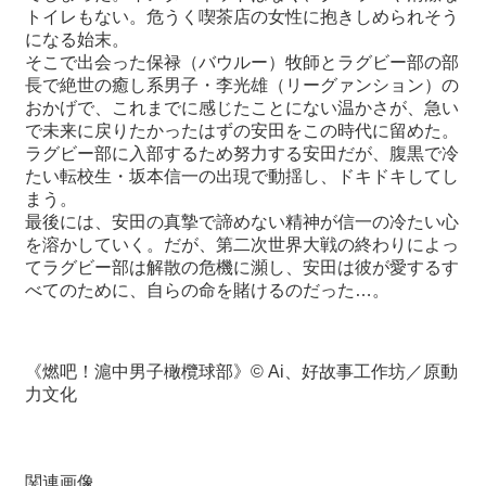
トイレもない。危うく喫茶店の女性に抱きしめられそう
になる始末。
最
そこで出会った保禄（バウルー）牧師とラグビー部の部
新
長で絶世の癒し系男子・李光雄（リーグァンション）の
情
おかげで、これまでに感じたことにない温かさが、急い
報
で未来に戻りたかったはずの安田をこの時代に留めた。
と
ラグビー部に入部するため努力する安田だが、腹黒で冷
申
たい転校生・坂本信
⼀
の出現で動揺し、ドキドキしてし
込
まう。
最後には、安田の真摯で諦めない精神が信
⼀
の冷たい心
過
を溶かしていく。だが、第二次世界大戦の終わりによっ
去
てラグビー部は解散の危機に瀕し、安田は彼が愛するす
行
べてのために、自らの命を賭けるのだった…。
事
台
《燃吧！滬中男子橄欖球部》© Ai、好故事工作坊／原動
湾
力文化
の
本
関連画像