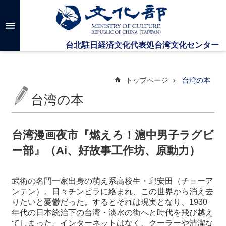
メインのコンテンツブロックにジャンプします
高
度
な
検
索
トップページ
台湾の本
台湾の本
台
湾
文
台湾漫画夜市『燃えろ！滬中男子ラグビ
化
ー部』（Ai、好故事工作坊、原動力）
セ
ン
タ
武術の名門一家出身の萌え系高校生・邱安田（チョーア
ー
ンテン）。日
々
チンピラに絡まれ、この世界から消え去
に
りたいと憂鬱だった。するとそれは現実となり、
1930
つ
年代の日本統治下の台湾・淡水の街へと時代を飛び越え
い
てしまった。インターネットはなく、クーラーや清潔な
て