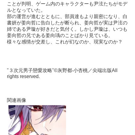
ことが判明、ゲーム内のキャラクターも尹泫たちがモデ
ルとなっていた。
最
部の運営が進むとともに、部員達もより親密になり、白
新
書妍が姜向哲に告白したが断られ、姜向哲が実は尹泫の
情
姉である尹璇が好きだと気付く。しかし尹璇は、いつも
報
姜向哲の兄である姜向瑀のことばかり見ている。
と
様
々
な感情が交差し、これが幻なのか、現実なのか？
申
込
過
"
３次元男子戀愛攻略
"©
灰野都‧小杏桃／尖端出版
All
去
rights reserved.
行
事
関連画像
台
湾
の
本