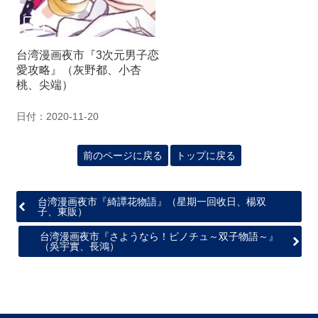
関
連
リ
ン
台湾漫画夜市『3次元男子恋
ク
愛攻略』（灰野都、小杏
桃、尖端）
ホ
日付：2020-11-20
ー
ム
前のページに戻る
トップに戻る
サ
イ
ト
台湾漫画夜市『綺譚花物語』（星期一回收日、楊双
マ
子、東販）
ッ
台湾漫画夜市『さようなら！ピノチュ～双子物語～』
プ
（吳宇實、長鴻）