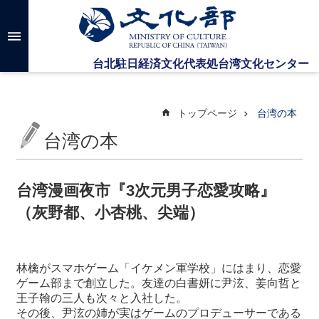
メインのコンテンツブロックにジャンプします
高
度
な
検
索
トップページ
台湾の本
台湾の本
台
湾
文
台湾漫画夜市『3次元男子恋愛攻略』
化
（灰野都、小杏桃、尖端）
セ
ン
タ
ー
林檎がスマホゲーム「イケメン軍学校」にはまり、恋愛
に
ゲーム部まで創立した。友達の白書妍に尹泫、姜向哲と
つ
王子翰の三人も次
々
と入社した。
い
その後、尹泫の姉が実はゲームのプロデューサーである
て