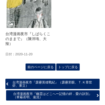
関
連
リ
ン
ク
台湾漫画夜市『しばらくこ
ホ
のままで』（陳沛珛、大
ー
辣）
ム
日付：2020-11-20
サ
イ
ト
前のページに戻る
トップに戻る
マ
ッ
プ
台湾漫画夜市『霹靂英雄戰紀』（霹靂邪眼、Ｔ.Ｋ章世
炘、東立）
台湾漫画夜市『幽霊はどこへー記憶の絆．愛の訣別』
（韋蘺若明、遠流）