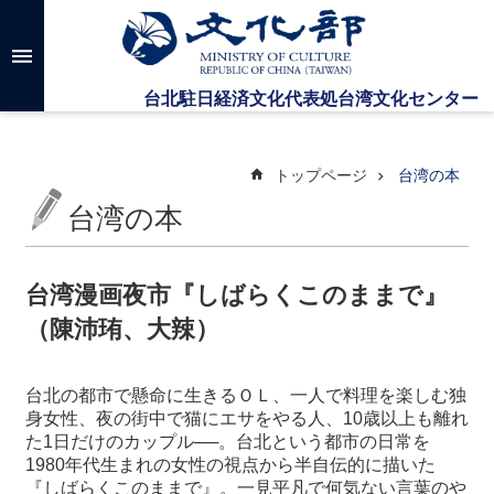
メインのコンテンツブロックにジャンプします
高
度
な
検
索
トップページ
台湾の本
台湾の本
台
湾
文
台湾漫画夜市『しばらくこのままで』
化
（陳沛珛、大辣）
セ
ン
タ
台北の都市で懸命に生きるＯＬ、一人で料理を楽しむ独
ー
身女性、夜の街中で猫にエサをやる人、
10
歳以上も離れ
に
た
1
日だけのカップル──。台北という都市の日常を
つ
1980
年代生まれの女性の視点から半自伝的に描いた
い
『しばらくこのままで』。一見平凡で何気ない言葉のや
て