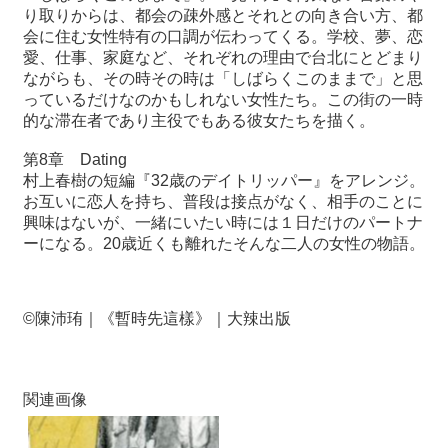
り取りからは、都会の疎外感とそれとの向き合い方、都
会に住む女性特有の口調が伝わってくる。学校、夢、恋
最
愛、仕事、家庭など、それぞれの理由で台北にとどまり
新
ながらも、その時その時は「しばらくこのままで」と思
情
っているだけなのかもしれない女性たち。この街の一時
報
的な滞在者であり主役でもある彼女たちを描く。
と
申
第
8
章
Dating
込
村上春樹の短編『
32
歳のデイトリッパー』をアレンジ。
お互いに恋人を持ち、普段は接点がなく、相手のことに
興味はないが、一緒にいたい時には１日だけのパートナ
過
ーになる。
20
歳近くも離れたそんな二人の女性の物語。
去
行
事
©
陳沛
珛
｜《暫時先這樣
》｜大辣出版
台
湾
の
関連画像
本