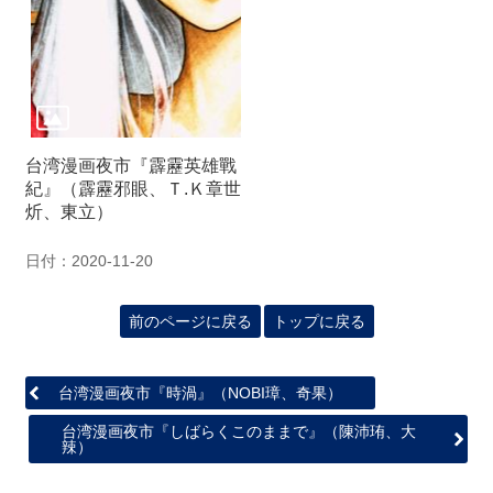
関
連
リ
ン
ク
台湾漫画夜市『霹靂英雄戰
ホ
紀』（霹靂邪眼、Ｔ.Ｋ章世
ー
炘、東立）
ム
サ
日付：2020-11-20
イ
ト
前のページに戻る
トップに戻る
マ
ッ
プ
台湾漫画夜市『時渦』（NOBI璋、奇果）
台湾漫画夜市『しばらくこのままで』（陳沛珛、大
辣）