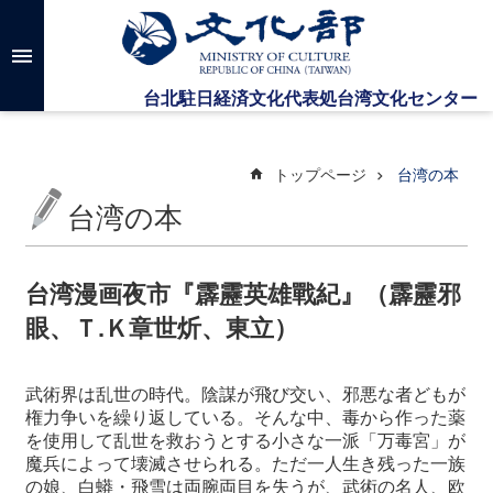
メインのコンテンツブロックにジャンプします
高
度
な
検
索
トップページ
台湾の本
台湾の本
台
湾
文
台湾漫画夜市『霹靂英雄戰紀』（霹靂邪
化
眼、Ｔ.Ｋ章世炘、東立）
セ
ン
タ
武術界は乱世の時代。陰謀が飛び交い、邪悪な者どもが
ー
権力争いを繰り返している。そんな中、毒から作った薬
に
を使用して乱世を救おうとする小さな一派「万毒宮」が
つ
魔兵によって壊滅させられる。ただ一人生き残った一族
い
の娘、白蟒・飛雪は両腕両目を失うが、武術の名人、欧
て