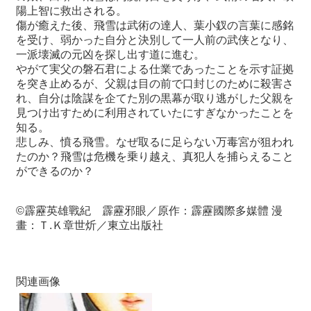
陽上智に救出される。
傷が癒えた後、飛雪は武術の達人、葉小釵の言葉に感銘
最
を受け、弱かった自分と決別して一人前の武侠となり、
新
一派壊滅の元凶を探し出す道に進む。
情
やがて実父の磐石君による仕業であったことを示す証拠
報
を突き止めるが、父親は目の前で口封じのために殺害さ
と
れ、自分は陰謀を企てた別の黒幕が取り逃がした父親を
申
見つけ出すために利用されていたにすぎなかったことを
込
知る。
悲しみ、憤る飛雪。なぜ取るに足らない万毒宮が狙われ
過
たのか？飛雪は危機を乗り越え、真犯人を捕らえること
去
ができるのか？
行
事
©
霹靂英雄戰紀 霹靂邪眼／原作：霹靂國際多媒體 漫
畫：Ｔ.Ｋ章世炘／東立出版社
台
湾
の
本
関連画像