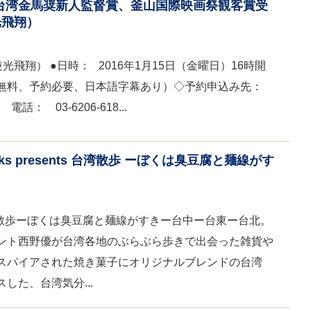
台湾金馬奨新人監督賞、釜山国際映画祭観客賞受
光飛翔）
飛翔） ●日時： 2016年1月15日（金曜日）16時開
無料、予約必要、日本語字幕あり）◇予約申込み先：
m 電話： 03-6206-618...
oks presents 台湾散歩 ーぼくは臭豆腐と麺線がす
ents 台湾散歩ーぼくは臭豆腐と麺線がすきー台中ー台東ー台北。
ント西野優が台湾各地のぶらぶら歩きで出会った雑貨や
スパイアされた焼き菓子にオリジナルブレンドの台湾
した、台湾気分...