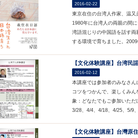
2016-02-22
東京在住の台湾人作家、温又
1980年に台湾人の両親の間
湾語混じりの中国語を話す両
する環境で育ちました。200
【文化体験講座】台湾民
2016-02-12
本講座では参加者のみなさん
コツをつかんで、楽しくみん
象：どなたでもご参加いただけ
3/28、4/4、4/18、4/25、5/9、5
【文化体験講座】台灣原