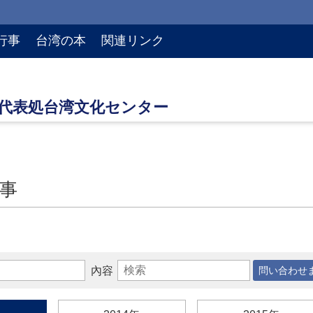
行事
台湾の本
関連リンク
事
內容