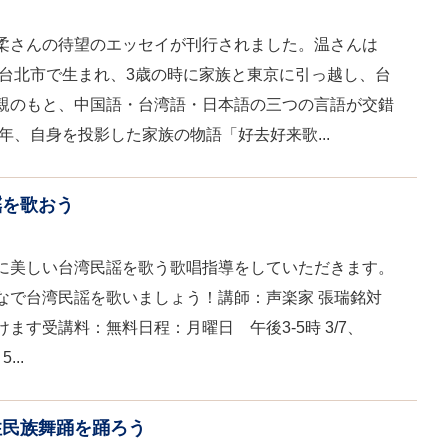
柔さんの待望のエッセイが刊行されました。温さんは
に台北市で生まれ、3歳の時に家族と東京に引っ越し、台
親のもと、中国語・台湾語・日本語の三つの言語が交錯
9年、自身を投影した家族の物語「好去好来歌...
謡を歌おう
に美しい台湾民謡を歌う歌唱指導をしていただきます。
なで台湾民謡を歌いましょう！講師：声楽家 張瑞銘対
ます受講料：無料日程：月曜日 午後3-5時 3/7、
...
住民族舞踊を踊ろう