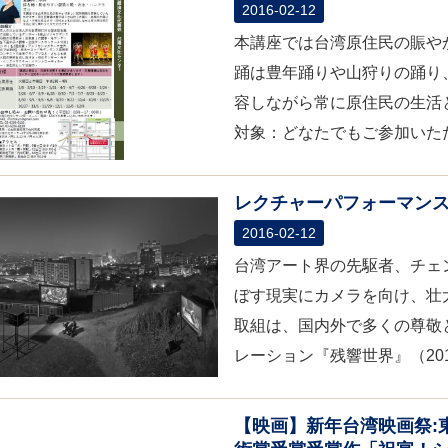
2016-02-12
本講座では台湾原住民の賑や
踊は豊年踊りや山狩りの踊り
容しながら常に原住民の生活
対象：どなたでもご参加いただ
レクチャーパフォーマン
2016-02-12
台湾アート界の先駆者、チェ
ぼす現実にカメラを向け、壮
取組は、国内外で多くの尊敬
レーション『残響世界』（20
【映画】新年台湾映画祭: