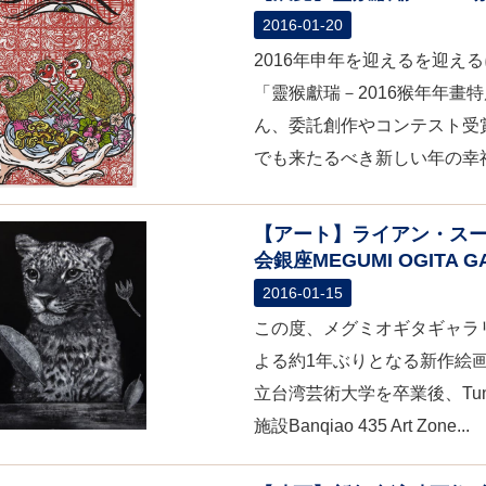
2016-01-20
2016年申年を迎えるを迎え
「靈猴獻瑞－2016猴年年畫
ん、委託創作やコンテスト受
でも来たるべき新しい年の幸福・
【アート】ライアン・スー （蘇
会銀座MEGUMI OGITA G
2016-01-15
この度、メグミオギタギャラリ
よる約1年ぶりとなる新作絵画展
立台湾芸術大学を卒業後、Tu
施設Banqiao 435 Art Zone...