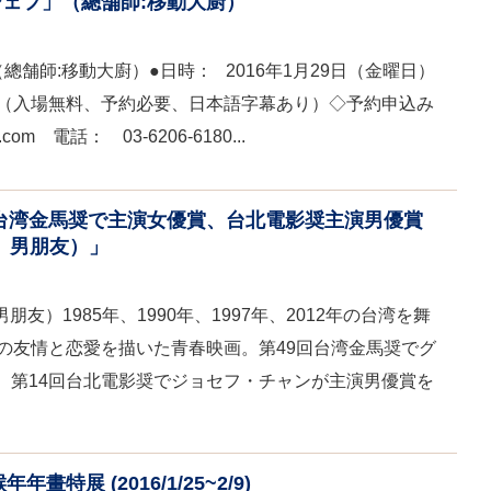
ェフ」（總舗師:移動大廚）
舗師:移動大廚）●日時： 2016年1月29日（金曜日）
）（入場無料、予約必要、日本語字幕あり）◇予約申込み
.com 電話： 03-6206-6180...
台湾金馬奨で主演女優賞、台北電影奨主演男優賞
友。男朋友）」
男朋友）1985年、1990年、1997年、2012年の台湾を舞
性の友情と恋愛を描いた青春映画。第49回台湾金馬奨でグ
、第14回台北電影奨でジョセフ・チャンが主演男優賞を
畫特展 (2016/1/25~2/9)