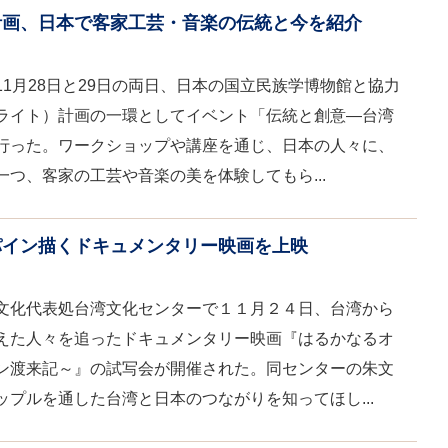
計画、日本で客家工芸・音楽の伝統と今を紹介
1月28日と29日の両日、日本の国立民族学博物館と協力
ライト）計画の一環としてイベント「伝統と創意―台湾
行った。ワークショップや講座を通じ、日本の人々に、
つ、客家の工芸や音楽の美を体験してもら...
パイン描くドキュメンタリー映画を上映
文化代表処台湾文化センターで１１月２４日、台湾から
えた人々を追ったドキュメンタリー映画『はるかなるオ
ン渡来記～』の試写会が開催された。同センターの朱文
プルを通した台湾と日本のつながりを知ってほし...