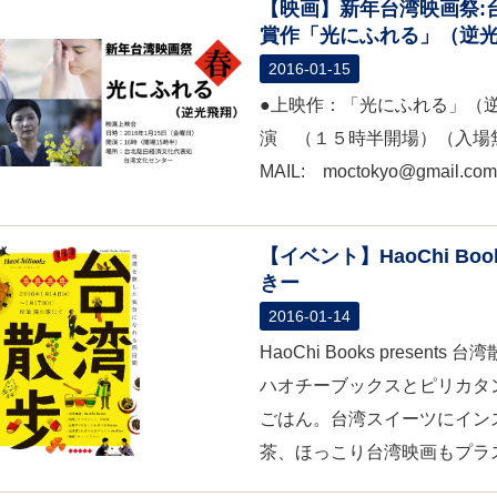
【映画】新年台湾映画祭:
賞作「光にふれる」（逆
2016-01-15
●上映作：「光にふれる」（逆光
演 （１５時半開場）（入場
MAIL: moctokyo@gmail.co
【イベント】HaoChi Bo
きー
2016-01-14
HaoChi Books pres
ハオチーブックスとピリカタ
ごはん。台湾スイーツにイン
茶、ほっこり台湾映画もプラス