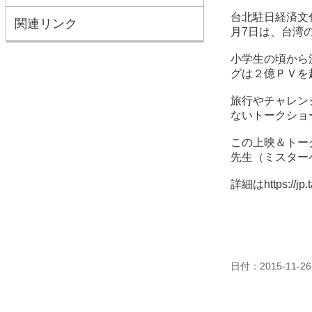
台北駐日経済文
関連リンク
月7日は、台湾
小学生の頃から
グは２億ＰＶを
旅行やチャレン
ないトークショ
この上映＆トー
先生（ミスター
詳細は
https://j
日付：2015-11-26