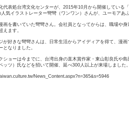
化代表処台湾文化センターが、2015年10月から開催している
の人気イラストレーター彎彎（ワンワン）さんが、ユーモアあ
漫画を書いていた彎彎さん。会社員となってからは、職場や身近
超えます。
ジが好きな彎彎さんは、日常生活からアイディアを得て、漫画
ーとなりました。
クショーは今までに、台湾出身の直木賞作家・東山彰良氏や島
ペッツ）氏などを招いて開催、延べ300人以上が来場しました
p.taiwan.culture.tw/News_Content.aspx?n=365&s=5946