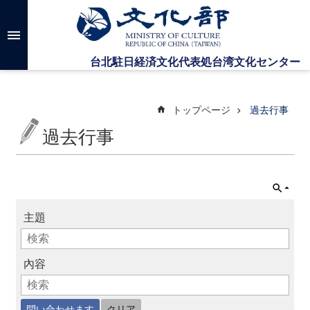
メインのコンテンツブロックにジャンプします
高
度
な
検
索
トップページ
過去行事
過去行事
台
湾
文
化
セ
主題
ン
タ
ー
に
內容
つ
い
て