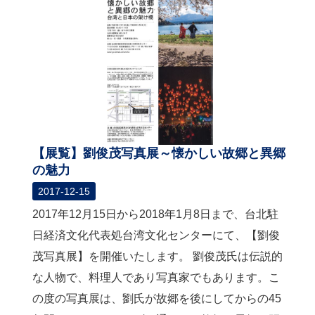
関
連
リ
ン
ク
ホ
ー
ム
【展覧】劉俊茂写真展～懐かしい故郷と異郷
サ
の魅力
イ
2017-12-15
ト
マ
2017年12月15日から2018年1月8日まで、台北駐
ッ
日経済文化代表処台湾文化センターにて、【劉俊
プ
茂写真展】を開催いたします。 劉俊茂氏は伝説的
な人物で、料理人であり写真家でもあります。こ
の度の写真展は、劉氏が故郷を後にしてからの45