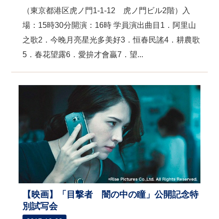
（東京都港区虎ノ門1-1-12 虎ノ門ビル2階）入
場：15時30分開演：16時 学員演出曲目1．阿里山
之歌2．今晚月亮星光多美好3．恒春民謠4．耕農歌
5．春花望露6．愛拚才會贏7．望...
【映画】「目撃者 闇の中の瞳」公開記念特
別試写会