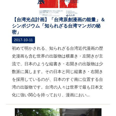
【台湾光点計画】「台湾原創漫画の能量」＆
シンポジウム「知られざる台湾マンガの秘
密」
2017-10-11
初めて明かされる、知られざる台湾近代漫画の歴
史漫画も含む世界の出版物は横書き・左開きが主
流で、日本のような縦書き・右開きの出版物は少
数派に属します。その日本と同じ縦書き・右開き
を採用しているのが、日本のすぐ南に位置する台
湾の出版物です。台湾の人々は世界で最も日本文
化に強い関心を持っており、漫画におい...