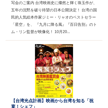
写会のご案内 台湾映画史に燦然と輝く珠玉作が、
五年の沈黙を破り待望の日本公開決定！ 台湾の国
民的人気絵本作家ジミー・リャオのベストセラー
「星空」を、 『九月に降る風』『百日告別』のト
ム・リン監督が映像化！ 10月20...
【台湾光点計画】映画から台湾を知る「祝
宴！シェフ」