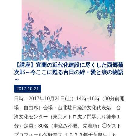
【講座】宜蘭の近代化建設に尽くした 西郷菊
次郎 ～今ここに甦る台日の絆・愛と涙の物語
～
2017-10-21
日時：2017年10月21日(土）14時~16時（30分前開
場、自由席）会場：台北駐日経済文化代表処 台
湾文化センター（東京メトロ虎ノ門駅より徒歩１
分）定員：80名（申込み不要、先着順）◯ゲスト
プロフィール佐野幸夫 １９３３年千葉県生まれ。