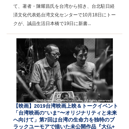
て、著者・陳耀昌氏を台湾から招き、台北駐日経
済文化代表処台湾文化センターで10月18日にトー
クが、誠品生活日本橋で19日に新書...
【映画】2019台湾映画上映＆トークイベント
「台湾映画の"いま"〜オリジナリティと未来
へ向けて」第7回は台湾の生命力を独特のブ
ラックユーモアで描いた未公開作品『大仏+