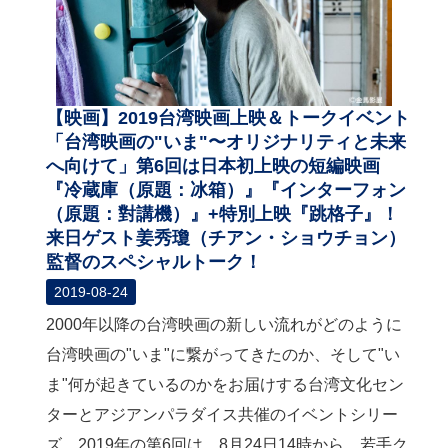
【映画】2019台湾映画上映＆トークイベント
「台湾映画の"いま"〜オリジナリティと未来
へ向けて」第6回は日本初上映の短編映画
『冷蔵庫（原題：冰箱）』『インターフォン
（原題：對講機）』+特別上映『跳格子』！
来日ゲスト姜秀瓊（チアン・ショウチョン）
監督のスペシャルトーク！
2019-08-24
2000年以降の台湾映画の新しい流れがどのように
台湾映画の"いま"に繋がってきたのか、そして"い
ま"何が起きているのかをお届けする台湾文化セン
ターとアジアンパラダイス共催のイベントシリー
ズ、2019年の第6回は、8月24日14時から、若手ク