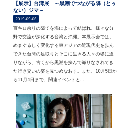
【展示】台湾展 ～黒潮でつながる隣（とぅ
ない）ジマ～
2019-09-06
百キロ余りの隔てを海によって結ばれ、様々な分
野で交流が深化する台湾と沖縄。本展示会では、
めまぐるしく変化する東アジアの近現代史を歩ん
できた台湾の足取りとそこに生きる人々の姿に迫
りながら、古くから黒潮を挟んで織りなされてき
た行き交いの姿を見つめなおす。また、10月5日か
ら11月4日まで、関連イベントと...