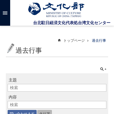
メインのコンテンツブロックにジャンプします
高
度
な
検
索
トップページ
過去行事
過去行事
台
湾
文
化
セ
主題
ン
タ
ー
に
內容
つ
い
て