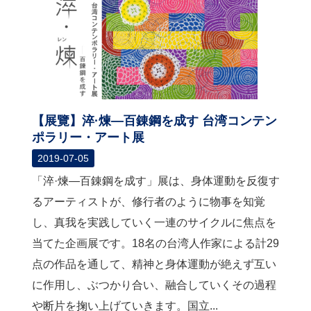
【展覽】淬·煉―百錬鋼を成す 台湾コンテン
ポラリー・アート展
2019-07-05
「淬·煉―百錬鋼を成す」展は、身体運動を反復す
るアーティストが、修行者のように物事を知覚
し、真我を実践していく一連のサイクルに焦点を
当てた企画展です。18名の台湾人作家による計29
点の作品を通して、精神と身体運動が絶えず互い
に作用し、ぶつかり合い、融合していくその過程
や断片を掬い上げていきます。国立...