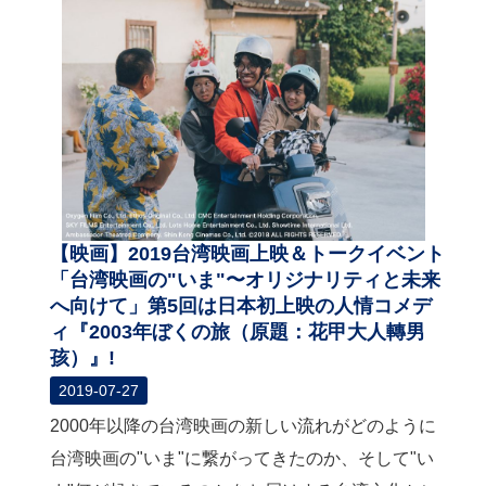
【映画】2019台湾映画上映＆トークイベント
「台湾映画の"いま"〜オリジナリティと未来
へ向けて」第5回は日本初上映の人情コメデ
ィ『2003年ぼくの旅（原題：花甲大人轉男
孩）』!
2019-07-27
2000年以降の台湾映画の新しい流れがどのように
台湾映画の"いま"に繋がってきたのか、そして"い