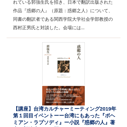
れている郭強生氏を招き、日本で翻訳出版された
作品『惑郷の人』（原題：惑郷之人）について、
同書の翻訳者である関西学院大学社会学部教授の
西村正男氏と対談した。会場には...
【講座】台湾カルチャーミーティング2019年
第１回目イベントーー台湾にもあった『ボヘ
ミアン・ラプソディ』ー小説『惑郷の人』著