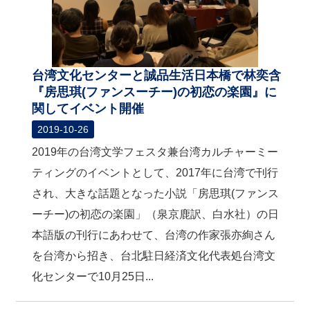
台湾文化センターと誠品生活日本橋で林奕含
『房思琪(ファンスーチー)の初恋の楽園』に
関してイベント開催
2019-10-26
2019年の台湾文学フェスタ兼台湾カルチャーミー
ティングのイベントとして、2017年に台湾で刊行
され、大きな話題となった小説「房思琪(ファンス
ーチー)の初恋の楽園」（泉京鹿訳、白水社）の日
本語版の刊行にあわせて、台湾の作家張亦絢さん
を台湾から招き、台北駐日経済文化代表処台湾文
化センターで10月25日...