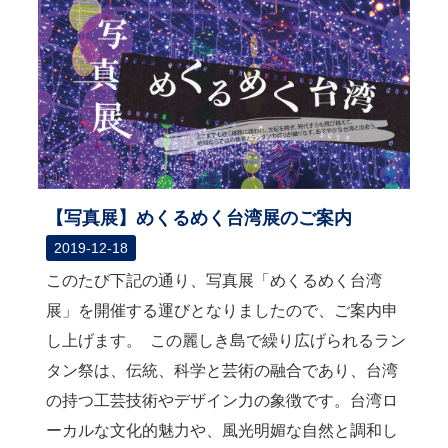
関
連
リ
ン
ク
ホ
ー
ム
【写真展】めくるめく台湾展のご案内
サ
2019-12-18
イ
ト
このたび下記の通り、写真展「めくるめく台湾
マ
展」を開催する運びとなりましたので、ご案内申
ッ
プ
し上げます。 この麗しき島で繰り広げられるラン
タン祭は、伝統、科学と芸術の融合であり、台湾
の持つ工芸技術やデザイン力の象徴です。台湾ロ
ーカルな文化的魅力や、風光明媚な自然と調和し