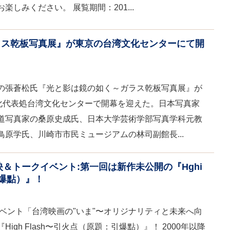
しみください。 展覧期間：201...
ラス乾板写真展』が東京の台湾文化センターにて開
の張蒼松氏『光と影は鏡の如く～ガラス乾板写真展』が
文化代表処台湾文化センターで開幕を迎えた。日本写真家
道写真家の桑原史成氏、日本大学芸術学部写真学科元教
原学氏、川崎市市民ミュージアムの林司副館長...
映＆トークイベント:第一回は新作未公開の『Hghi
引爆點）』！
イベント「台湾映画の"いま"〜オリジナリティと未来へ向
gh Flash〜引火点（原題：引爆點）』！ 2000年以降