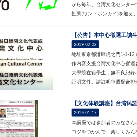
から毎年、台湾文化センター
虹凱(ワン・ホンカイ)を迎え、
【公告】本中心徵選工讀
2019-02-22
地址東京都港區虎之門1-1-12
作内容支援台灣文化中心營運
大學院在籍學生，無不良紀錄
証明文件。請註明每週配合排班
【文化体験講座】台湾民
2019-01-17
本講座では参加者のみなさん
コツをつかんで、楽しくみん