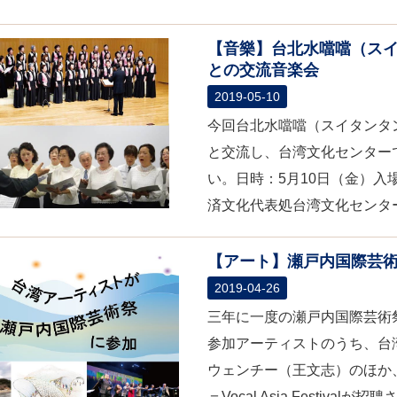
【音樂】台北水噹噹（ス
との交流音楽会
2019-05-10
今回台北水噹噹（スイタンタ
と交流し、台湾文化センター
い。日時：5月10日（金）入場
済文化代表処台湾文化センター（
【アート】瀬戸内国際芸術祭
2019-04-26
三年に一度の瀬戸内国際芸術
参加アーティストのうち、台
ウェンチー（王文志）のほか
＝Vocal Asia Festival