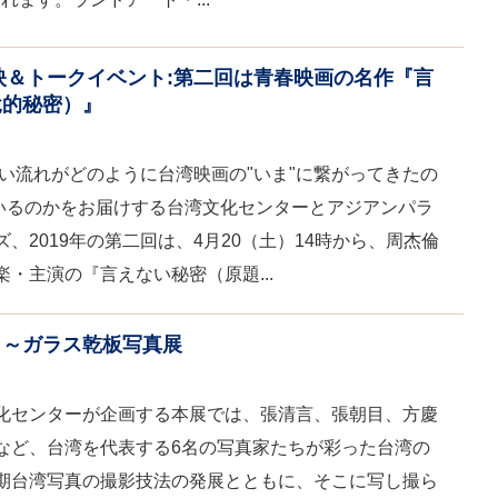
上映＆トークイベント:第二回は青春映画の名作『言
說的秘密）』
しい流れがどのように台湾映画の"いま"に繋がってきたの
ているのかをお届けする台湾文化センターとアジアンパラ
、2019年の第二回は、4月20（土）14時から、周杰倫
・主演の『言えない秘密（原題...
く～ガラス乾板写真展
化センターが企画する本展では、張清言、張朝目、方慶
など、台湾を代表する6名の写真家たちが彩った台湾の
期台湾写真の撮影技法の発展とともに、そこに写し撮ら