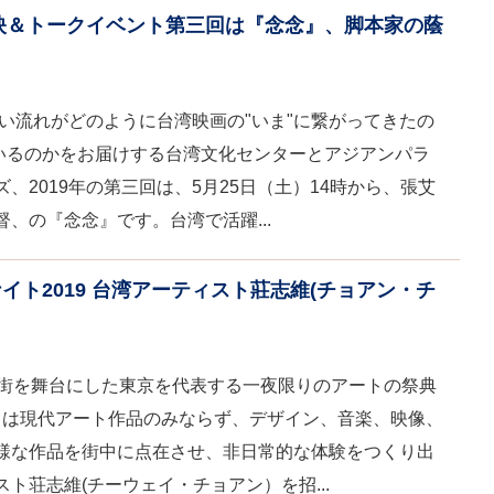
上映＆トークイベント第三回は『念念』、脚本家の蔭
しい流れがどのように台湾映画の"いま"に繋がってきたの
ているのかをお届けする台湾文化センターとアジアンパラ
、2019年の第三回は、5月25日（土）14時から、張艾
、の『念念』です。台湾で活躍...
ト2019 台湾アーティスト莊志維(チョアン・チ
の街を舞台にした東京を代表する一夜限りのアートの祭典
 」は現代アート作品のみならず、デザイン、音楽、映像、
様な作品を街中に点在させ、非日常的な体験をつくり出
ト荘志維(チーウェイ・チョアン）を招...