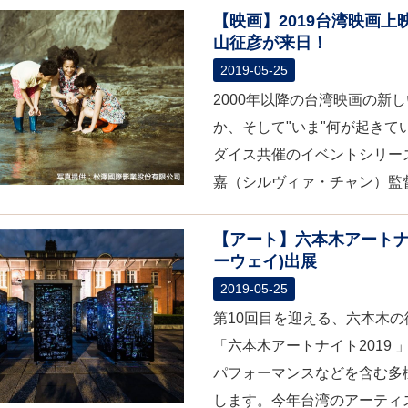
【映画】2019台湾映画
山征彦が来日！
2019-05-25
2000年以降の台湾映画の新
か、そして"いま"何が起き
ダイス共催のイベントシリーズ
嘉（シルヴィァ・チャン）監督
【アート】六本木アートナイ
ーウェイ)出展
2019-05-25
第10回目を迎える、六本木
「六本木アートナイト2019
パフォーマンスなどを含む多
します。今年台湾のアーティス