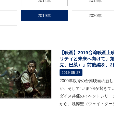
2014年
2015年
年
2019年
2020年
年
【映画】2019台湾映画
リティと未来へ向けて」第
克、巴萊）』前後編を、2
2019-05-27
2000年以降の台湾映画の新
か、そして"いま"何が起き
ダイス共催のイベントシリーズ、
から、魏徳聖（ウェイ・ダーシ