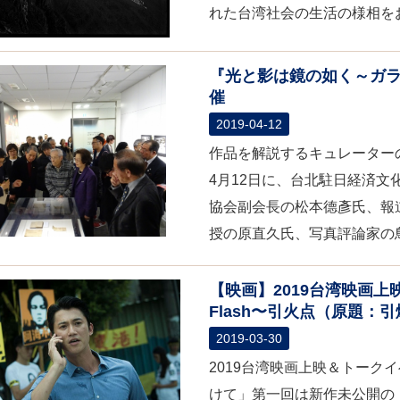
れた台湾社会の生活の様相をお楽
『光と影は鏡の如く～ガ
催
2019-04-12
作品を解説するキュレーター
4月12日に、台北駐日経済
協会副会長の松本德彥氏、報
授の原直久氏、写真評論家の鳥
【映画】2019台湾映画上
Flash〜引火点（原題：
2019-03-30
2019台湾映画上映＆トーク
けて」第一回は新作未公開の『Hi