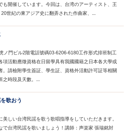
でも開催しています。今回は、台湾のアーティスト、王
20世紀の東アジア史に翻弄された作曲家、...
生
 虎ノ門ビル2階電話號碼03-6206-6180工作形式排班制工
各項活動應徵資格在日留學具有我國國籍之日本各大學或
者。請檢附學生簽証、學生証、資格外活動許可証等相關
之時段及天數。...
謡を歌おう
に美しい台湾民謡を歌う歌唱指導をしていただきます。
なで台湾民謡を歌いましょう！講師：声楽家 張瑞銘対