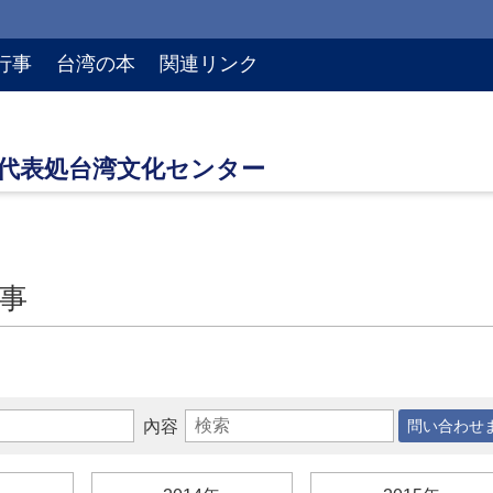
行事
台湾の本
関連リンク
事
內容