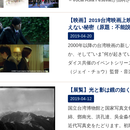
【映画】2019台湾映画
えない秘密（原題：不能
2019-04-20
2000年以降の台湾映画の新
か、そして"いま"何が起き
ダイス共催のイベントシリーズ
（ジェイ・チョウ）監督・音楽
【展覧】光と影は鏡の如
2019-04-12
国立台湾博物館と国家写真文
綿、鄧南光、洪孔達、吳金淼
近代写真史をたどります。初