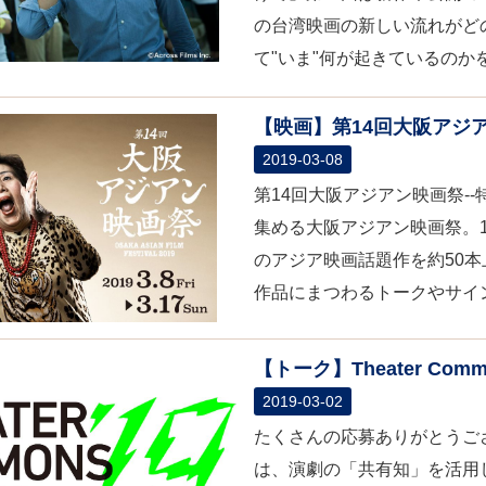
の台湾映画の新しい流れがど
て"いま"何が起きているのかを
【映画】第14回大阪アジ
2019-03-08
第14回大阪アジアン映画祭-
集める大阪アジアン映画祭。
のアジア映画話題作を約50
作品にまつわるトークやサイン
【トーク】Theater Commons
2019-03-02
たくさんの応募ありがとうご
は、演劇の「共有知」を活用