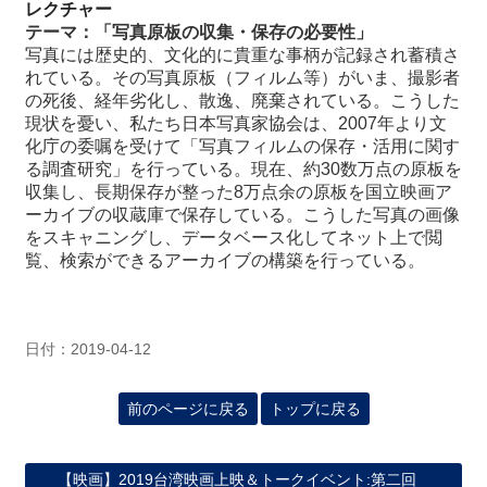
レクチャー
テーマ：「写真原板の収集・保存の必要性」
写真には歴史的、文化的に貴重な事柄が記録され蓄積さ
れている。その写真原板（フィルム等）がいま、撮影者
の死後、経年劣化し、散逸、廃棄されている。こうした
現状を憂い、私たち日本写真家協会は、2007年より文
化庁の委嘱を受けて「写真フィルムの保存・活用に関す
る調査研究」を行っている。現在、約30数万点の原板を
収集し、長期保存が整った8万点余の原板を国立映画ア
ーカイブの収蔵庫で保存している。こうした写真の画像
をスキャニングし、データベース化してネット上で閲
覧、検索ができるアーカイブの構築を行っている。
日付：2019-04-12
前のページに戻る
トップに戻る
【映画】2019台湾映画上映＆トークイベント:第二回