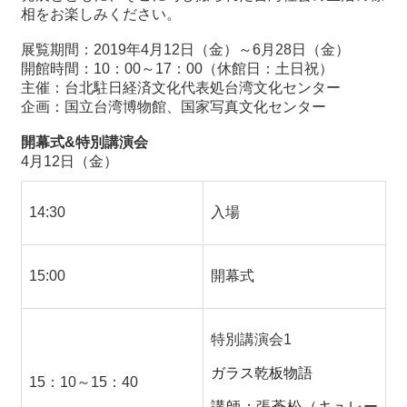
相をお楽しみください。
最
展覧期間：
201
9
年
4
月
12
日（
金
）
～6
月
28
日（金）
新
開館時間：
10
：
00
～
17
：
00
（休館日：土日祝）
情
主催：台北駐日経済文化代表処台湾文化センター
報
企画：国立台湾博物館、国家写真文化センター
と
申
開幕式&特別講演会
込
4
月
12
日（
金
）
過
14:30
入場
去
行
事
15:00
開幕式
台
湾
特別講演会
1
の
本
ガラス乾板物語
15
：
10
～
15
：
40
講師：張蒼松（キュレー