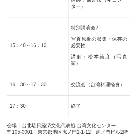
関
ター）
連
リ
ン
特別講演会
2
ク
写真原板の収集・保存の
15
：
40
～
16
：
10
必要性
ホ
ー
講師：
松本徳彦
（写真
ム
家）
サ
イ
ト
16
：
30
～
17
：
30
交流会（台湾料理軽食）
マ
ッ
プ
17
：
30
終了
会場：台北駐日経済文化代表処
台湾文化センター
〒
105-0001
東京都港区虎ノ門
1-1-12
虎ノ門ビル
2
階