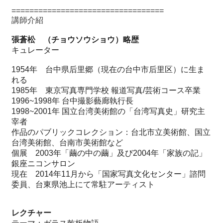
==================================
講師介紹
張蒼松 （チョウソウショウ）略歴
キュレーター
1954
年 台中県后里郷（現在の台中市后里区）に生ま
れる
1985
年 東京写真専門学校 報道写真
/
芸術コース卒業
1996~1998
年
台中撮影藝廊執行長
1998~2001
年 国立台湾美術館の「台湾写真史」研究主
宰者
作品のパブリックコレクション：台北市立美術館、国立
台湾美術館、台南市美術館など
個展
2003
年「繭の中の繭」及び
2004
年「家族の記」
銀座ニコンサロン
現在
2014
年
11
月から「国家写真文化センター」諮問
委員、台東県池上にて常駐アーティスト
レクチャー