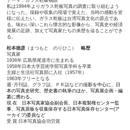
テーマ：ガラス乾板物語
私は
1994
年よりガラス乾板写真の調査に取り組むよう
になった。採録や収集の現場で覚えた、当時の感動を皆
様に伝えたい。ガラス乾板は台湾写真文化の原点であ
る。味わい深いこれら懐古的な影像から、写真史や経済
発展の足跡、加えて写真家たちの来歴を辿ることができ
る。
松本徳彦
（まつもと のりひこ）
略歴
写真家
1936年 広島県尾道市に生まれる
1958年日本大学芸術学部写真学科を卒業
主婦と生活社写真部に入社（1957年）
1963年フリーとなる
週･月刊誌、グラフ誌、ＰＲ誌などの撮
影を中心に、日
本の写真史研究、歴史書の執筆のほか、写真展企画・編
纂に携わる。
現
在 日本写真家協会副会長、日本複製権センター監
事、写真原板を収集保存する日本写真保存センター
(
ア
ーカイブ
)
委員など
受 賞 日本写真協会功労賞