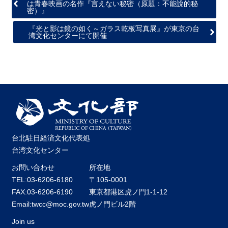
は青春映画の名作『言えない秘密（原題：不能說的秘
密）』
『光と影は鏡の如く～ガラス乾板写真展』が東京の台
湾文化センターにて開催
台北駐日経済文化代表処
台湾文化センター
お問い合わせ
所在地
TEL:03-6206-6180
〒105-0001
FAX:03-6206-6190
東京都港区虎ノ門1-1-12
Email:twcc@moc.gov.tw
虎ノ門ビル2階
Join us