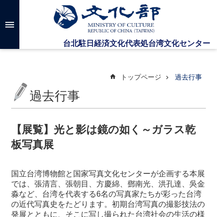
メインのコンテンツブロックにジャンプします
高
度
な
検
索
トップページ
過去行事
過去行事
台
湾
文
【展覧】光と影は鏡の如く～ガラス乾
化
板写真展
セ
ン
タ
国立台湾博物館と国家写真文化センターが企画する本展
ー
では、張清言、張朝目、方慶綿、鄧南光、洪孔達、吳金
に
淼など、台湾を代表する
6
名の写真家たちが彩った台湾
つ
の近代写真史をたどります。初期台湾写真の撮影技法の
い
発展とともに、そこに写し撮られた台湾社会の生活の様
て