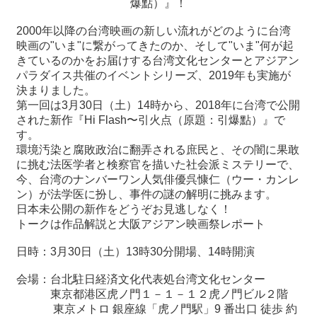
爆點）』！
2000
年以降の台湾映画の新しい流れがどのように台湾
最
映画の
"
いま
"
に繋がってきたのか、そして
"
いま
"
何が起
新
きているのかをお届けする台湾文化センターとアジアン
情
パラダイス共催のイベントシリーズ、
2019
年も実施が
報
決まりました。
と
第一回は
3
月
30
日（土）
14
時から、
2018
年に台湾で公開
申
された新作『
Hi Flash
〜引火点（原題：引爆點）』で
込
す。
環境汚染と腐敗政治に翻弄される庶民と、その闇に果敢
過
に挑む法医学者と検察官を描いた社会派ミステリーで、
去
今、台湾のナンバーワン人気俳優呉慷仁（ウー・カンレ
行
ン）が法学医に扮し、事件の謎の解明に挑みます。
事
日本未公開の新作をどうぞお見逃しなく！
トークは作品解説と大阪アジアン映画祭レポート
台
日時：3月30日（土）13時30分開場、14時開演
湾
の
会場：台北駐日経済文化代表処台湾文化センター
本
東京都港区虎ノ門１－１－１２虎ノ門ビル２階
東京メトロ 銀座線「虎ノ門駅」
9
番出口 徒歩 約