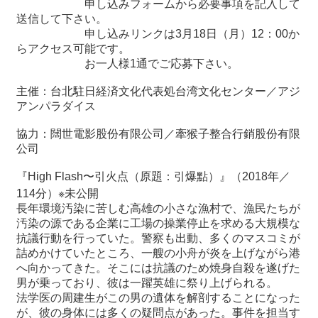
申し込みフォームから必要事項を記入して
送信して下さい。
申し込みリンクは
3
月
18
日（月）
12
：
00
か
らアクセス可能です。
お一人様
1
通でご応募下さい。
主催：台北駐日経済文化代表処台湾文化センター／アジ
アンパラダイス
協力：闊世電影股份有限公司／牽猴子整合行銷股份有限
公司
『
High Flash
〜引火点（原題：引爆點）』（
2018
年／
114
分）
※
未公開
長年環境汚染に苦しむ高雄の小さな漁村で、漁民たちが
汚染の源である企業に工場の操業停止を求める大規模な
抗議行動を行っていた。警察も出動、多くのマスコミが
詰めかけていたところ、一艘の小舟が炎を上げながら港
へ向かってきた。そこには抗議のため焼身自殺を遂げた
男が乗っており、彼は一躍英雄に祭り上げられる。
法学医の周建生がこの男の遺体を解剖することになった
が、彼の身体には多くの疑問点があった。事件を担当す