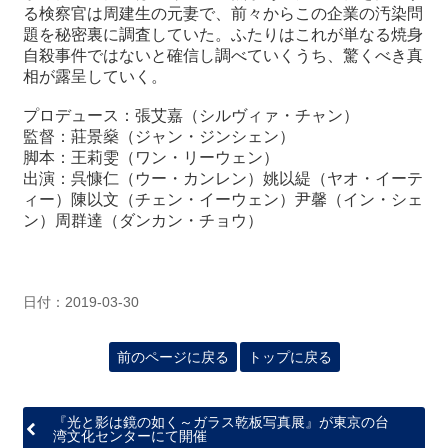
る検察官は周建生の元妻で、前々からこの企業の汚染問
題を秘密裏に調査していた。ふたりはこれが単なる焼身
自殺事件ではないと確信し調べていくうち、驚くべき真
相が露呈していく。
プロデュース：張艾嘉（シルヴィァ・チャン）
監督：莊景
燊
（ジャン・ジンシェン）
脚本：王莉雯（ワン・リーウェン）
出演：呉慷仁（ウー・カンレン）姚以緹（ヤオ・イーテ
ィー）陳以文（チェン・イーウェン）尹馨（イン・シェ
ン）周群達（ダンカン・チョウ）
日付：2019-03-30
前のページに戻る
トップに戻る
『光と影は鏡の如く～ガラス乾板写真展』が東京の台
湾文化センターにて開催