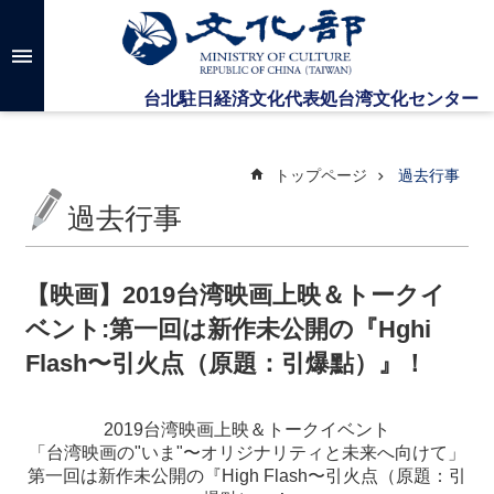
メインのコンテンツブロックにジャンプします
高
度
な
検
索
トップページ
過去行事
過去行事
台
湾
文
【映画】2019台湾映画上映＆トークイ
化
ベント:第一回は新作未公開の『Hghi
セ
ン
Flash〜引火点（原題：引爆點）』！
タ
ー
に
2019
台湾映画上映＆トークイベント
つ
「台湾映画の
"
いま
"
〜オリジナリティと未来へ向けて」
い
第一回は新作未公開の『
High Flash
〜引火点（原題：引
て