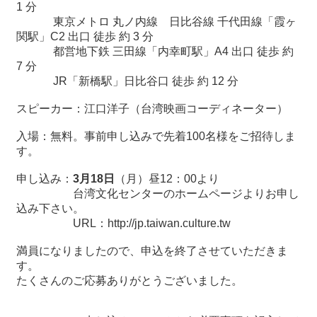
関
1
分
連
東京メトロ 丸ノ内線 日比谷線 千代田線「霞ヶ
リ
関駅」
C2
出口 徒歩 約
3
分
ン
都営地下鉄 三田線「内幸町駅」A4 出口 徒歩 約
ク
7 分
JR「新橋駅」日比谷口 徒歩 約 12 分
ホ
スピーカー：江口洋子（台湾映画コーディネーター）
ー
入場：無料。事前申し込みで先着
100
名様をご招待しま
ム
す。
サ
申し込み：
3
月
18
日
（月）昼
12
：
00
より
イ
台湾文化センターのホームページよりお申し
ト
込み下さい。
マ
URL
：
http://jp.taiwan.culture.tw
ッ
プ
満員になりましたので、申込を終了させていただきま
す。
たくさんのご応募ありがとうございました。