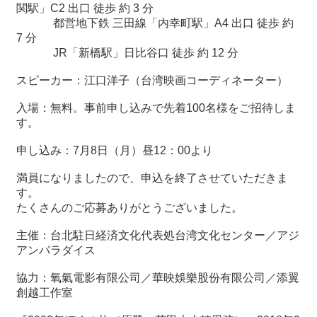
関
関駅」
C2
出口 徒歩 約
3
分
連
都営地下鉄 三田線「内幸町駅」A4 出口 徒歩 約
リ
7 分
ン
JR「新橋駅」日比谷口 徒歩 約 12 分
ク
スピーカー：江口洋子（台湾映画コーディネーター）
ホ
入場：無料。事前申し込みで先着
100
名様をご招待しま
ー
す。
ム
申し込み：
7
月
8
日（月）昼
12
：
00
より
サ
満員になりましたので、申込を終了させていただきま
イ
す。
ト
たくさんのご応募ありがとうございました。
マ
ッ
主催：台北駐日経済文化代表処台湾文化センター／アジ
プ
アンパラダイス
協力：氧氣電影有限公司／華映
娛
樂股份有限公司／添翼
創越工作室