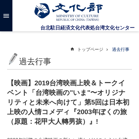
メインのコンテンツブロックにジャンプします
高
度
な
検
索
トップページ
過去行事
過去行事
台
湾
文
【映画】2019台湾映画上映＆トークイ
化
ベント「台湾映画の"いま"〜オリジナ
セ
ン
リティと未来へ向けて」第5回は日本初
タ
上映の人情コメディ『2003年ぼくの旅
ー
に
（原題：花甲大人轉男孩）』!
つ
い
て