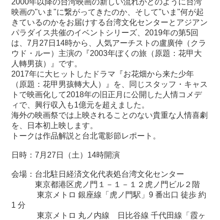
2000
年以降の台湾映画の新しい流れがどのように台湾
映画の
"
いま
"
に繋がってきたのか、そして
"
いま
"
何が起
きているのかをお届けする台湾文化センターとアジアン
最
パラダイス共催のイベントシリーズ、
2019
年の第
5
回
新
は、
7
月
27
日
14
時から、人気アーチストの盧廣仲（クラ
情
ウド・ルー）主演の『
2003
年ぼくの旅（原題：花甲大
報
人轉男孩）』です。
と
2017
年に大ヒットしたドラマ『お花畑から来た少年
申
（原題：花甲男孩轉大人）』を、同じスタッフ・キャス
込
トで映画化して
2018
年の旧正月に公開した人情コメデ
ィで、興行収入も
1
億元を超えました。
過
海外の映画祭では上映されることのない貴重な人情喜劇
去
を、日本初上映します。
行
トークは作品解説と台北電影節レポート。
事
日時：7月27日（土）14時開演
台
会場：台北駐日経済文化代表処台湾文化センター
湾
東京都港区虎ノ門１－１－１２虎ノ門ビル２階
の
東京メトロ 銀座線「虎ノ門駅」
9
番出口 徒歩 約
本
1
分
東京メトロ 丸ノ内線 日比谷線 千代田線「霞ヶ