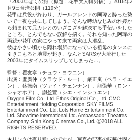
『
2003
年ぼくの旅（原題：花甲大人轉男孩）』
2018
年
2
月
9
日台湾公開（
119
分）
花甲は兵役が終わり、ガールフレンドの阿瑋と酔った勢
いで一夜を共にしてしまう。そんな時幼なじみの雅婷か
ら頼まれて元カレとのいざこざを解決する手伝いをした
ところ、とんでもない誤解を招く。それを知った阿瑋の
両親が花甲の家にやって来て両家は大混乱。
彼は小さい頃から隠れ場所になっている祖母のタンスに
引きこもると地震が起き、なんと
SARS
が大流行した
2003
年にタイムスリップしてしまった
…
。
監督：瞿友寧（チュウ・ヨウニン）
出演：盧廣仲（クラウド・ルー）、嚴正嵐（ベラ・イエ
ン）、蔡振南（ツァイ・チェンナン）、龍劭華（ロン・
シャオホア）、謝盈萱（シエ・インシュエン）
Oxygen Film Co., Ltd. Ethos Original Co., Ltd. CMC
Entertainment Holding Corporation. SKY FILMS
Entertainment Co., Ltd. Lots Home Entertainment Co.,
Ltd. Showtime International Ltd. Ambassador Theatres
Company. Shin Kong Cinemas Co., Ltd.
Ⓒ
2018 ALL
RIGHTS RESERVED.
★リンクは有り難いのですが、写真や記事の転載は固く