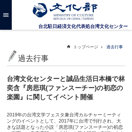
メインのコンテンツブロックにジャンプします
高
度
な
検
索
トップページ
過去行事
過去行事
台
湾
文
台湾文化センターと誠品生活日本橋で林
化
奕含『房思琪(ファンスーチー)の初恋の
セ
ン
楽園』に関してイベント開催
タ
ー
に
2019年の台湾文学フェスタ兼台湾カルチャーミーティ
つ
ングのイベントとして、2017年に台湾で刊行され、大
い
きな話題となった小説「房思琪(ファンスーチー)の初恋
て