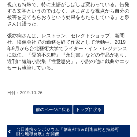
視点も特殊で、特に主語がしばしば変わっている。告発
する文学というのではなく、さまざまな視点から自分の
被害を見てもらおうという効果をもたらしている」と泉
さんは語った。
張亦絢さんは、レストラン、セレクトショップ、新聞
社、映像会社での勤務を経て作家として活動中。2019
年9月から台北藝術大学でライター・イン・レジデンス
に就任。『愛的不久時』『永別書』などの作品があり、
近刊に短編小説集『性意思史』。小説の他に戯曲やエッ
セーも執筆している。
日付：2019-10-26
前のページに戻る
トップに戻る
台日連携シンポジウム「創造都市＆創造農村と持続可
能な地域発展」が開催