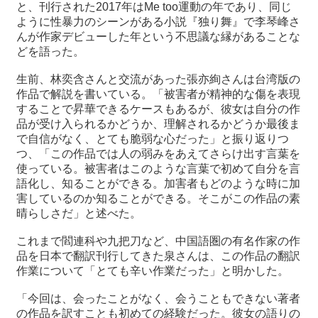
関
と、刊行された2017年はMe too運動の年であり、同じ
連
ように性暴力のシーンがある小説『独り舞』で李琴峰さ
リ
んが作家デビューした年という不思議な縁があることな
ン
どを語った。
ク
生前、林奕含さんと交流があった張亦絢さんは台湾版の
作品で解説を書いている。「被害者が精神的な傷を表現
ホ
することで昇華できるケースもあるが、彼女は自分の作
ー
品が受け入られるかどうか、理解されるかどうか最後ま
ム
で自信がなく、とても脆弱な心だった」と振り返りつ
つ、「この作品では人の弱みをあえてさらけ出す言葉を
サ
使っている。被害者はこのような言葉で初めて自分を言
イ
語化し、知ることができる。加害者もどのような時に加
ト
害しているのか知ることができる。そこがこの作品の素
マ
晴らしさだ」と述べた。
ッ
プ
これまで閻連科や九把刀など、中国語圏の有名作家の作
品を日本で翻訳刊行してきた泉さんは、この作品の翻訳
作業について「とても辛い作業だった」と明かした。
「今回は、会ったことがなく、会うこともできない著者
の作品を訳すことも初めての経験だった。彼女の語りの