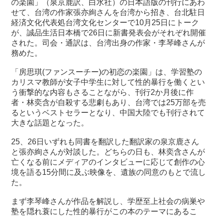
の楽園」（泉京鹿訳、白水社）の日本語版の刊行にあわ
せて、台湾の作家張亦絢さんを台湾から招き、台北駐日
経済文化代表処台湾文化センターで10月25日にトーク
最
が、誠品生活日本橋で26日に新書発表会がそれぞれ開催
新
された。司会・通訳は、台湾出身の作家・李琴峰さんが
情
務めた。
報
と
「房思琪(ファンスーチー)の初恋の楽園」は、学習塾の
申
カリスマ教師が女子中学生に対して性的暴行を働くとい
込
う衝撃的な内容もさることながら、刊行2か月後に作
者・林奕含が自殺する悲劇もあり、台湾では25万部を売
過
るというベストセラーとなり、中国大陸でも刊行されて
去
大きな話題となった。
行
事
25、26日いずれも同書を翻訳した翻訳家の泉京鹿さん
と張亦絢さんが対談した。どちらの日も、林奕含さんが
亡くなる前にメディアのインタビューに応じて創作の心
台
境を語る15分間に及ぶ映像を、遺族の同意のもとで流し
湾
た。
の
本
まず李琴峰さんが作品を解説し、学歴至上社会の病巣や
塾を隠れ蓑にした性的暴行がこの本のテーマにあるこ