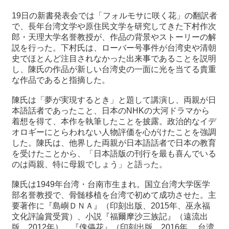
関
連
19日の新書発表会では「フォルモサに咲く花」の翻訳者
リ
で、長年台湾文学や原住民文学を研究してきた下村作次
ン
郎・天理大学名誉教授が、作品の背景やストーリーの解
ク
説を行った。下村氏は、ローバー号事件が台湾史や清朝
史でほとんど注目されなかった出来事であることを説明
し、陳氏の作品が新しい台湾史の一面に光を当てる貴重
ホ
な作品であると指摘した。
ー
ム
陳氏は「夢が実現するとき」と題して講演し、両親が日
本語話者であったこと、日本のNHKの大河ドラマから
サ
着想を得て、本作を執筆したことを披露。政治的なイデ
イ
オロギーにとらわれない人物評価を心がけたことを強調
ト
した。陳氏は、他界した両親が日本語話者で日本の教育
マ
を受けたことから、「日本語版の刊行を最も喜んでいる
ッ
のは両親、特に母親でしょう」と語った。
プ
陳氏は1949年台湾・台南市生まれ。国立台湾大学医学
部名誉教授で、骨髄移植を台湾で初めて成功させた。主
要著作に『島嶼ＤＮＡ』（印刻出版、2015年、巫永福
文化評論賞受賞）、小説『福爾摩沙三族記』（遠流出
版、2012年）、『傀儡花』（印刻出版、2016年、 台湾