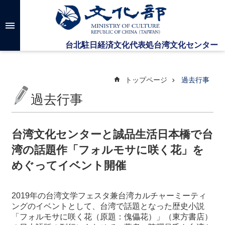
メインのコンテンツブロックにジャンプします
高
度
な
検
索
トップページ
過去行事
過去行事
台
湾
文
台湾文化センターと誠品生活日本橋で台
化
湾の話題作「フォルモサに咲く花」を
セ
ン
めぐってイベント開催
タ
ー
に
2019年の台湾文学フェスタ兼台湾カルチャーミーティ
つ
ングのイベントとして、台湾で話題となった歴史小説
い
「フォルモサに咲く花（原題：傀儡花）」（東方書店）
て