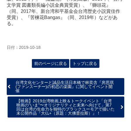
文学賞 図書類長編小説金典賞受賞）、『獅頭花』
（同、2017年、新台湾和平基金会台湾歴史小説賞佳作
受賞）、『苦楝花Bangas』（同、2019年）などがあ
る。
日付：2019-10-18
前のページに戻る
トップに戻る
台湾文化センターと誠品生活日本橋で林奕含『房思琪
(ファンスーチー)の初恋の楽園』に関してイベント開
催
【映画】2019台湾映画上映＆トークイベント「台湾
映画の"いま"〜オリジナリティと未来へ向けて」第7
回は台湾の生命力を独特のブラックユーモアで描いた
未公開作品『大仏+（原題：大佛普拉斯）』！