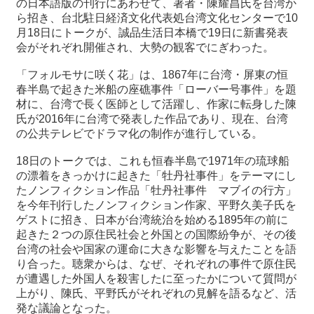
の日本語版の刊行にあわせて、著者・陳耀昌氏を台湾か
ら招き、台北駐日経済文化代表処台湾文化センターで10
月18日にトークが、誠品生活日本橋で19日に新書発表
最
会がそれぞれ開催され、大勢の観客でにぎわった。
新
情
「フォルモサに咲く花」は、1867年に台湾・屏東の恒
報
春半島で起きた米船の座礁事件「ローバー号事件」を題
と
材に、台湾で長く医師として活躍し、作家に転身した陳
申
氏が2016年に台湾で発表した作品であり、現在、台湾
込
の公共テレビでドラマ化の制作が進行している。
過
18日のトークでは、これも恒春半島で1971年の琉球船
去
の漂着をきっかけに起きた「牡丹社事件」をテーマにし
行
たノンフィクション作品「牡丹社事件 マブイの行方」
事
を今年刊行したノンフィクション作家、平野久美子氏を
ゲストに招き、日本が台湾統治を始める1895年の前に
起きた２つの原住民社会と外国との国際紛争が、その後
台
台湾の社会や国家の運命に大きな影響を与えたことを語
湾
り合った。聴衆からは、なぜ、それぞれの事件で原住民
の
が遭遇した外国人を殺害したに至ったかについて質問が
本
上がり、陳氏、平野氏がそれぞれの見解を語るなど、活
発な議論となった。