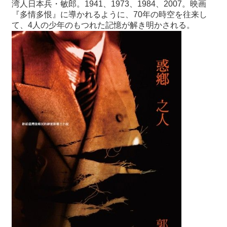
湾人日本兵・敏郎。1941、1973、1984、2007。映画
『多情多恨』に導かれるように、70年の時空を往来し
て、4人の少年のもつれた記憶が解き明かされる。