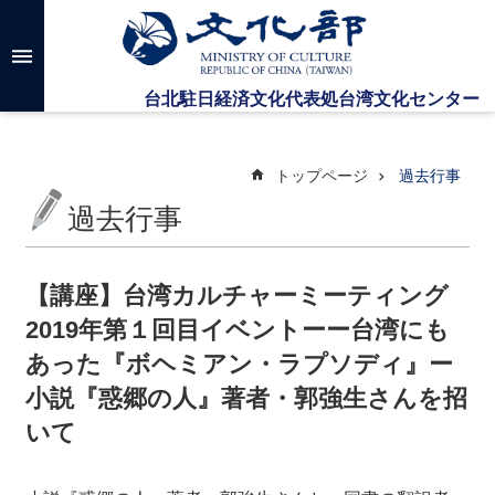
メインのコンテンツブロックにジャンプします
高
度
な
検
索
トップページ
過去行事
過去行事
台
湾
文
【講座】台湾カルチャーミーティング
化
2019年第１回目イベントーー台湾にも
セ
ン
あった『ボヘミアン・ラプソディ』ー
タ
小説『惑郷の人』著者・郭強生さんを招
ー
に
いて
つ
い
て