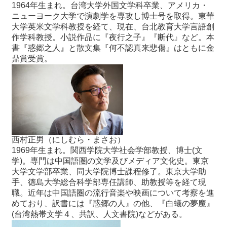
1964年生まれ。台湾大学外国文学科卒業、アメリカ・
ニューヨーク大学で演劇学を専攻し博士号を取得。東華
大学英米文学科教授を経て、現在、台北教育大学言語創
作学科教授。小説作品に『夜行之子』『断代』など。本
書『惑郷之人』と散文集『何不認真来悲傷』はともに金
鼎賞受賞。
西村正男（にしむら・まさお）
1969年生まれ。関西学院大学社会学部教授、博士(文
学)。専門は中国語圏の文学及びメディア文化史。東京
大学文学部卒業、同大学院博士課程修了。東京大学助
手、徳島大学総合科学部専任講師、助教授等を経て現
職。近年は中国語圏の流行音楽や映画について考察を進
めており、訳書には『惑郷の人』の他、『白蟻の夢魔』
(台湾熱帯文学４、共訳、人文書院)などがある。