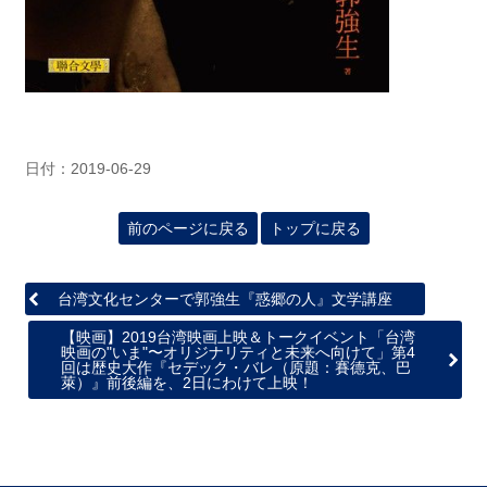
日付：2019-06-29
前のページに戻る
トップに戻る
台湾文化センターで郭強生『惑郷の人』文学講座
【映画】2019台湾映画上映＆トークイベント「台湾
映画の"いま"〜オリジナリティと未来へ向けて」第4
回は歴史大作『セデック・バレ（原題：賽德克、巴
萊）』前後編を、2日にわけて上映！