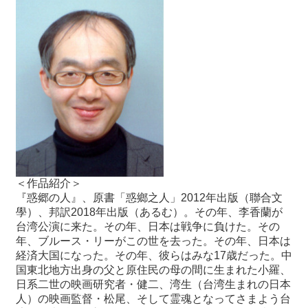
＜作品紹介＞
『惑郷の人』、原書「惑鄉之人」2012年出版（聯合文
學）、邦訳2018年出版（あるむ）。その年、李香蘭が
台湾公演に来た。その年、日本は戦争に負けた。その
年、ブルース・リーがこの世を去った。その年、日本は
経済大国になった。その年、彼らはみな17歳だった。中
国東北地方出身の父と原住民の母の間に生まれた小羅、
日系二世の映画研究者・健二、湾生（台湾生まれの日本
人）の映画監督・松尾、そして霊魂となってさまよう台