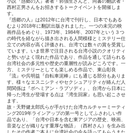
小説『惑郷の人』著者・郭強生さんと、同書の翻訳者・
西村正男さんをお招きするトークイベントを開催しま
す。
最
『惑郷の人』は2012年に台湾で刊行し、日本でもある
新
むより2018年に翻訳出版されました。一つの未完の映
情
画作品をめぐり、1973年、1984年、2007年という３つ
報
の時代を経ながら描き出される人間模様とミステリー仕
と
立ての内容が高く評価され、台湾では数々の賞を受賞し
申
ています。いま世界で注目される台湾小説のクオリティ
込
と勢いがよく現れた作品であり、作品を通して語られる
台湾社会の多元性や歴史の重層性が読みどころです。一
過
方、ミステリーとしても楽しめる作品で、東山彰良
去
『流』や呉明益『自転車泥棒』にも通じる部分もありま
行
す。様々なエスニシティやセクシュアリティが絡んだ人
事
間関係は『ボヘミアン・ラプソディ』、台湾から日本に
帰った湾生が登場する点は『湾生回家』も思い起こさせ
ます。
台
故・天野健太郎氏らが手がけた台湾カルチャーミーティ
湾
ング2019年ラインアップの第一号としてふさわしい作
の
品であり、「台湾や日本を含む東アジアの歴史、映画、
本
音楽などが織りなす重厚な物語」（西村さん）を生み出
したその作者ご本人に台湾社会の今を語ってもらうまた