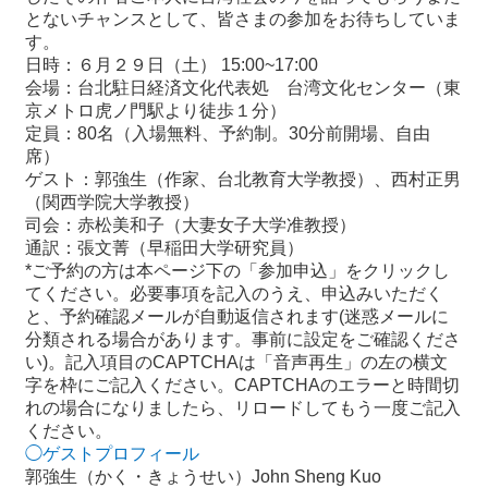
関
とないチャンスとして、皆さまの参加をお待ちしていま
連
す。
リ
日時：６月２９日（土） 15:00~17:00
ン
会場：台北駐日経済文化代表処 台湾文化センター（東
ク
京メトロ虎ノ門駅より徒歩１分）
定員：80名（入場無料、予約制。30分前開場、自由
席）
ホ
ゲスト：郭強生（作家、台北教育大学教授）、西村正男
ー
（関西学院大学教授）
ム
司会：赤松美和子（大妻女子大学准教授）
通訳：張文菁（早稲田大学研究員）
サ
*ご予約の方は本ページ下の「参加申込」をクリックし
イ
てください。必要事項を記入のうえ、申込みいただく
ト
と、予約確認メールが自動返信されます(迷惑メールに
マ
分類される場合があります。事前に設定をご確認くださ
ッ
い)。記入項目のCAPTCHAは「音声再生」の左の横文
プ
字を枠にご記入ください。CAPTCHAのエラーと時間切
れの場合になりましたら、リロードしてもう一度ご記入
ください。
◯ゲストプロフィール
郭強生（かく・きょうせい）John Sheng Kuo