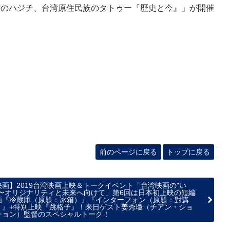
沖縄のハジチ、台湾原住民族のタトゥー『歴史と今』」が開催
前のページに戻る
トップに戻る
映画】2019台湾映画上映＆トークイベント「台湾映画の"い
"〜オリジナリティと未来へ向けて」第6回は日本初上映の短編
画『冷蔵庫（原題：冰箱）』『インターフォン（原題：對講
）』+特別上映『跳格子』！来日ゲスト姜秀瓊（チアン・ショ
チョン）監督のスペシャルトーク！