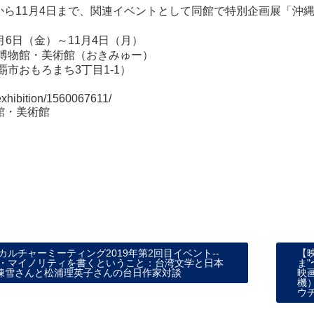
日から11月4日まで、関連イベントとして同館で特別企画展「
9月6日（金）～11月4日（月）
博物館・美術館（おきみゅー）
おもろまち3丁目1-1）
/exhibition/1560067611/
館・美術館
カルチャーミーティング2019年第2回目イベント--
【
・マイノリティを書くということ：台湾文学と日本
ま
-陳雪さんと松浦理英子さんの台日作家対談
映
機
ウ