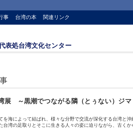
行事
台湾の本
関連リンク
事
湾展 ～黒潮でつながる隣（とぅない）ジマ
てを海によって結ばれ、様々な分野で交流が深化する台湾と沖
た台湾の足取りとそこに生きる人々の姿に迫りながら、古くか