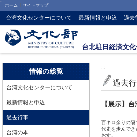
:::
ホーム
サイトマップ
メインのコンテンツブロックにジャンプします
台湾文化センターについて
最新情報と申込
過去
:::
:::
情報の総覧
過去行
台湾文化センターについて
最新情報と申込
【展示】台
過去行事
百キロ余りの隔
代史を歩んでき
台湾の本
おす。