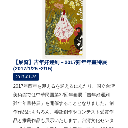
関
連
リ
ン
ク
ホ
ー
ム
【展覧】吉年好運到－2017雞年年畫特展
サ
(2017/1/25~2/15)
イ
2017-01-26
ト
マ
2017年酉年を迎えるを迎えるにあたり、国立台湾
ッ
美術館では中華民国第32回年画展「吉年好運到－
プ
雞年年畫特展」を開催することとなりました。創
作作品はもちろん、委託創作やコンテスト受賞作
品と推薦作品も展示いたします。台湾文化センタ