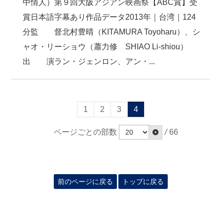
中情人）第９回大阪アジアン映画祭【ABC賞】受
賞日本語字幕あり作品データ2013年｜台湾｜124
分監 督北村豊晴（KITAMURA Toyoharu）、シ
ャオ・リーショウ（蕭力修 SHIAO Li-shiou）
出 演ラン・ジェンロン、アン・...
1
2
3
4
ページごとの部数
/
66
前のページに戻る
トップに戻る