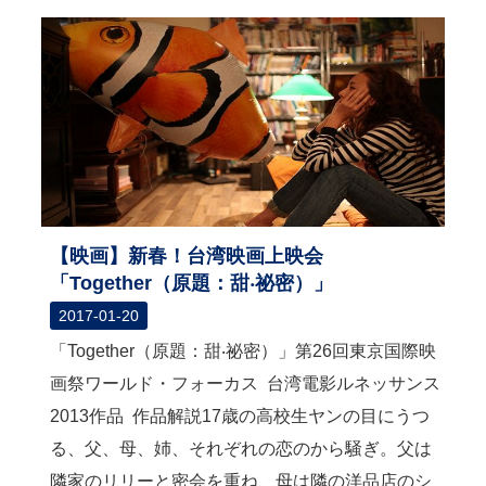
【映画】新春！台湾映画上映会
「Together（原題：甜‧祕密）」
2017-01-20
「Together（原題：甜‧祕密）」第26回東京国際映
画祭ワールド・フォーカス 台湾電影ルネッサンス
2013作品 作品解説17歳の高校生ヤンの目にうつ
る、父、母、姉、それぞれの恋のから騒ぎ。父は
隣家のリリーと密会を重ね、母は隣の洋品店のシ