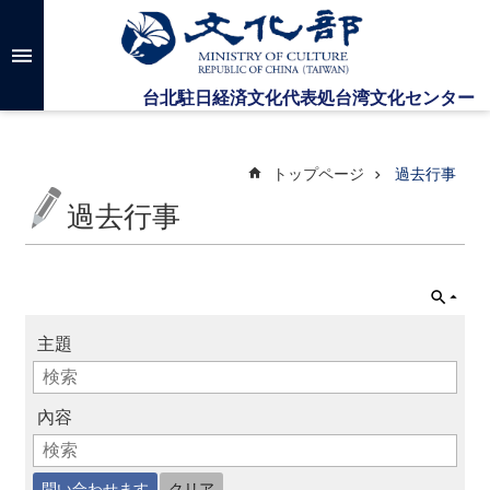
メインのコンテンツブロックにジャンプします
高
度
な
検
索
トップページ
過去行事
過去行事
台
湾
文
化
セ
主題
ン
タ
ー
に
內容
つ
い
て