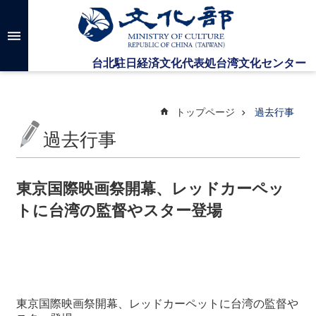
メインのコンテンツブロックにジャンプします
高
度
な
検
索
トップページ
過去行事
過去行事
台
湾
文
東京国際映画祭開幕、レッドカーペッ
化
トに台湾の監督やスター登場
セ
ン
タ
ー
に
つ
い
東京国際映画祭開幕、レッドカーペットに台湾の監督や
て