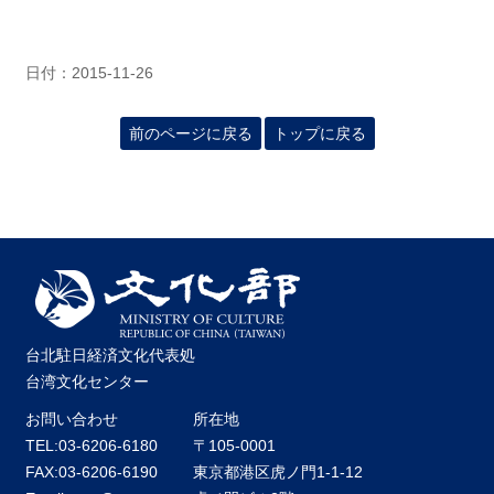
関
連
リ
日付：2015-11-26
ン
ク
前のページに戻る
トップに戻る
ホ
ー
ム
サ
イ
ト
マ
ッ
台北駐日経済文化代表処
プ
台湾文化センター
お問い合わせ
所在地
TEL:03-6206-6180
〒105-0001
FAX:03-6206-6190
東京都港区虎ノ門1-1-12