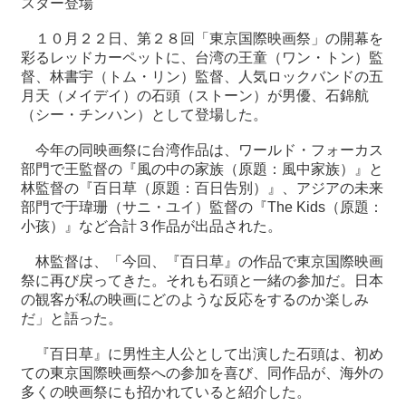
スター登場
１０月２２日、第２８回「東京国際映画祭」の開幕を
最
彩るレッドカーペットに、台湾の王童（ワン・トン）監
新
督、林書宇（トム・リン）監督、人気ロックバンドの五
情
月天（メイデイ）の石頭（ストーン）が男優、石錦航
報
（シー・チンハン）として登場した。
と
申
今年の同映画祭に台湾作品は、ワールド・フォーカス
込
部門で王監督の『風の中の家族（原題：風中家族）』と
林監督の『百日草（原題：百日告別）』、アジアの未来
過
部門で于瑋珊（サニ・ユイ）監督の『The Kids（原題：
去
小孩）』など合計３作品が出品された。
行
事
林監督は、「今回、『百日草』の作品で東京国際映画
祭に再び戻ってきた。それも石頭と一緒の参加だ。日本
の観客が私の映画にどのような反応をするのか楽しみ
台
だ」と語った。
湾
の
『百日草』に男性主人公として出演した石頭は、初め
本
ての東京国際映画祭への参加を喜び、同作品が、海外の
多くの映画祭にも招かれていると紹介した。