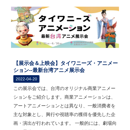
関
連
リ
ン
ク
ホ
ー
ム
【展示会＆上映会】タイワニーズ・アニメー
サ
ション--最新台湾アニメ展示会
イ
2022-04-20
ト
マ
この展示会では、台湾のオリジナル商業アニメー
ッ
ションをご紹介します。商業アニメーションは、
プ
アートアニメーションとは異なり、一般消費者を
主な対象とし、興行や視聴率の獲得を優先した企
画・演出が行われています。 一般的には、劇場向