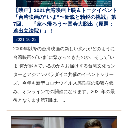
【映画】2021台湾映画上映＆トークイベント
「台湾映画の"いま"〜新鋭と精鋭の挑戦」第
7回、 『家へ帰ろう〜国会大脱出（原題：
逃出立法院）』！
2021-10-23
2000年以降の台湾映画の新しい流れがどのように
台湾映画の"いま"に繋がってきたのか、そして"い
ま"何が起きているのかをお届けする台湾文化セン
ターとアジアンパラダイス共催のイベントシリー
ズ、今年も新型コロナウイルス感染症の影響を鑑
み、オンラインでの開催になります。2021年の最
後となります第7回は、...