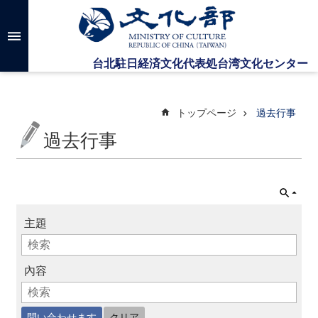
メインのコンテンツブロックにジャンプします
高
度
な
検
索
トップページ
過去行事
過去行事
台
湾
文
化
セ
主題
ン
タ
ー
に
內容
つ
い
て