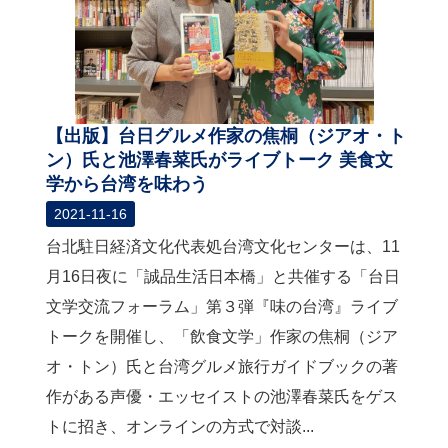
【出版】台日グルメ作家の焦桐（ジアオ・ト
ン）氏と池澤春菜氏がライブトーク 美食文
学から台湾を味わう
2021-11-16
台北駐日経済文化代表処台湾文化センターは、11
月16日夜に「誠品生活日本橋」と共催する「台日
文学交流フォーラム」第３弾『味の台湾』ライブ
トークを開催し、「飲食文学」作家の焦桐（ジア
オ・トン）氏と台湾グルメ旅行ガイドブックの著
作がある声優・エッセイストの池澤春菜氏をゲス
トに招き、オンラインの方式で対談...