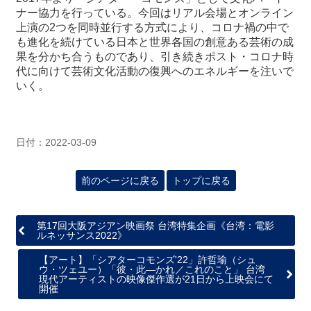
ナー協力を行っている。今回はリアル会場とオンライン
上演の2つを同時並行する方式により、コロナ禍の中で
も進化を続けている日本と世界各国の創意ある芸術の成
果を分かち合うものであり、引き続きポスト・コロナ時
代に向けて芸術文化活動の復興へのエネルギーを注いで
いく。
日付：2022-03-09
前のページに戻る
トップに戻る
第17回大阪アジアン映画祭 台湾特集企画《台湾：電影
ルネッサンス2022》
【アート】「シアターコモンズ'22」許哲瑜（シュ
ウ・ツェユー）「彼・此―かれ／これのこと」 台湾
現代アーティストの映像傑作選が21日から上映会にて
開催