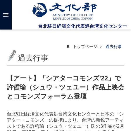
メインのコンテンツブロックにジャンプします
高
度
な
検
索
トップページ
過去行事
過去行事
台
湾
文
【アート】「シアターコモンズ'22」で
化
許哲瑜（シュウ・ツェユー）作品上映会
セ
ン
とコモンズフォーラム登壇
タ
ー
に
台北駐日経済文化代表処台湾文化センターと日本の「シ
つ
アター・コモンズ」の提携により、台湾の新鋭アーティ
い
ストである許哲瑜（シュウ・ツェユー）氏の3作品が2月
て