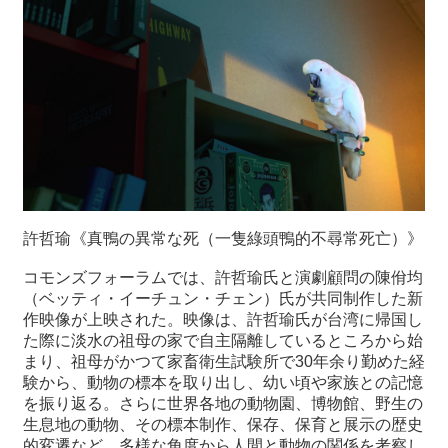
許哲瑜《真鴨の異常な死（一隻綠頭鴨的不尋常死亡）》
コモンズフォーラムでは、許哲瑜氏と演劇顧問の陳佾均
（ベッティ・イーチュン・チェン）氏が共同制作した新
作映像が上映された。映像は、許哲瑜氏が台湾に帰国し
た際に淡水の祖母の家で自主隔離しているところから始
まり、祖母がかつて家畜衛生試験所で30年余り勤めた経
験から、動物の標本を取り出し、幼い頃や家族との記憶
を振り返る。さらに世界各地の動物園、博物館、野生の
生息地の動物、その標本制作、保存、保育と展示の歴史
的変遷など、多様な角度から人間と動物の関係を考察し