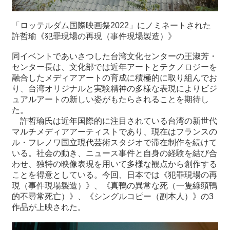
関
連
「ロッテルダム国際映画祭2022」にノミネートされた
リ
許哲瑜《犯罪現場の再現（事件現場製造）》
ン
ク
同イベントであいさつした台湾文化センターの王淑芳・
センター長は、文化部では近年アートとテクノロジーを
融合したメディアアートの育成に積極的に取り組んでお
ホ
り、台湾オリジナルと実験精神の多様な表現によりビジ
ー
ュアルアートの新しい姿がもたらされることを期待し
ム
た。
サ
許哲瑜氏は近年国際的に注目されている台湾の新世代
イ
マルチメディアアーティストであり、現在はフランスの
ト
ル・フレノワ国立現代芸術スタジオで滞在制作を続けて
マ
いる。社会の動き、ニュース事件と自身の経験を結び合
ッ
わせ、独特の映像表現を用いて多様な観点から創作する
プ
ことを得意としている。今回、日本では《犯罪現場の再
現（事件現場製造）》、《真鴨の異常な死（一隻綠頭鴨
的不尋常死亡）》、《シングルコピー（副本人）》の3
作品が上映された。