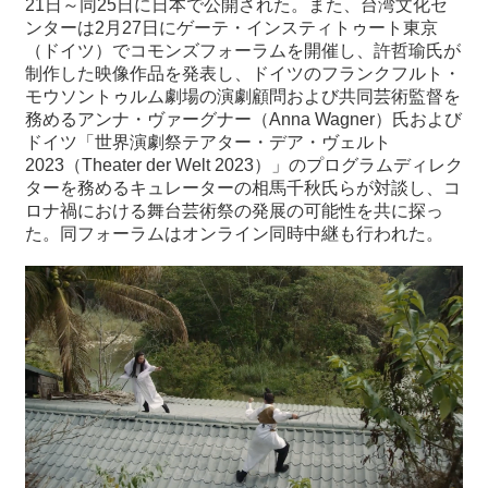
21日～同25日に日本で公開された。また、台湾文化セ
ンターは2月27日にゲーテ・インスティトゥート東京
（ドイツ）でコモンズフォーラムを開催し、許哲瑜氏が
最
制作した映像作品を発表し、ドイツのフランクフルト・
新
モウソントゥルム劇場の演劇顧問および共同芸術監督を
情
務めるアンナ・ヴァーグナー（Anna Wagner）氏および
報
ドイツ「世界演劇祭テアター・デア・ヴェルト
と
2023（Theater der Welt 2023）」のプログラムディレク
申
ターを務めるキュレーターの相馬千秋氏らが対談し、コ
込
ロナ禍における舞台芸術祭の発展の可能性を共に探っ
た。同フォーラムはオンライン同時中継も行われた。
過
去
行
事
台
湾
の
本