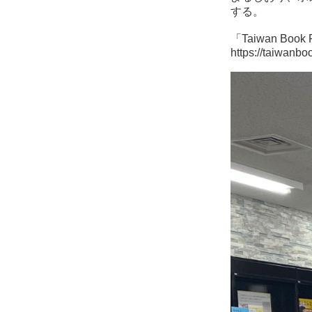
する。
「Taiwan B
https://taiwanboo