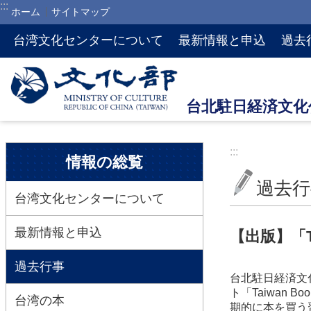
:::
ホーム
サイトマップ
メインのコンテンツブロックにジャンプします
台湾文化センターについて
最新情報と申込
過去
:::
:::
情報の総覧
過去行
台湾文化センターについて
最新情報と申込
【出版】「T
過去行事
台北駐日経済文
ト「Taiwan
台湾の本
期的に本を買う