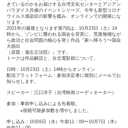
きているのかをお届けする台湾文化センターとアジアン
パラダイス共催のイベントシリーズ、今年も新型コロナ
最
ウイルス感染症の影響を鑑み、オンラインでの開催にな
新
ります。
情
2021年の最後となります第7回は、10月23日（土）14
報
時から、ゾンビに襲われる国会を背景に、荒唐無稽なが
と
ら政治と社会問題の核心を突く作品『家へ帰ろう〜国会
申
大脱出
込
（原題：逃出立法院）』です。
トークは作品解説と、台北電影節について。
過
日時：10月23日（土）14時からオンライン
去
配信プラットフォーム：参加決定者に個別にメールでお
行
知らせします。
事
スピーカー：江口洋子（台湾映画コーディネーター）
台
湾
参加：事前申し込みによる先着順。
の
※視聴可能参加数を増やしました。
本
申し込み：10月6日（水）午前11：00〜10月7日（木）
午前11：00