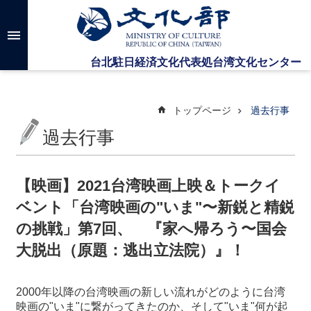
メインのコンテンツブロックにジャンプします
高
度
な
検
索
トップページ
過去行事
過去行事
台
湾
文
【映画】2021台湾映画上映＆トークイ
化
ベント「台湾映画の"いま"〜新鋭と精鋭
セ
ン
の挑戦」第7回、 『家へ帰ろう〜国会
タ
大脱出（原題：逃出立法院）』！
ー
に
つ
2000年以降の台湾映画の新しい流れがどのように台湾
い
映画の"いま"に繋がってきたのか、そして"いま"何が起
て