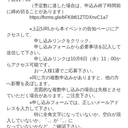
関
（予定数に達した場合は、申込み終了時間前
連
に締め切ることがあります）
リ
https://forms.gle/bFK8t61ZTDXnvC1a7
ン
ク
※上記URLから本イベントの告知ページにア
クセスして、
申し込みリンクをクリック。
ホ
申し込みフォームから必要事項を記入して
ー
送信して下さい。
ム
申し込みリンクは10月6日（水）11：00か
らアクセス可能です。
サ
お一人様1通でご応募下さい。
イ
※同じ方の複数申込みがありますと、他の方
ト
へ影響を及ぼします。
マ
意図的な複数申し込みの場合は失格とさせ
ッ
ていただく場合があります。ご注意下さい。
プ
※申し込みフォームでは、正しいメールアド
レスを入力して下さい。
特に全角文字になっていないか、空白が混
入していないか、「.」が「,」に
なっていないかなど、ご確認下さい。