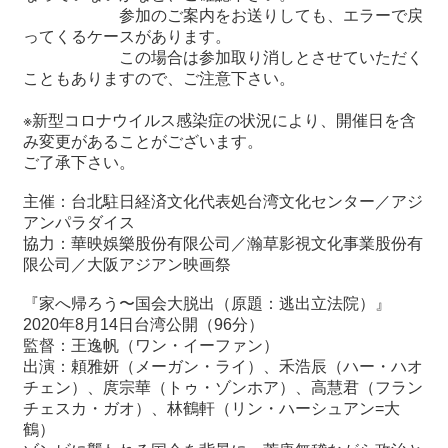
参加のご案内をお送りしても、エラーで戻
ってくるケースがあります。
この場合は参加取り消しとさせていただく
こともありますので、ご注意下さい。
※新型コロナウイルス感染症の状況により、開催日を含
み変更があることがございます。
ご了承下さい。
主催：台北駐日経済文化代表処台湾文化センター／アジ
アンパラダイス
協力：華映娛樂股份有限公司／瀚草影視文化事業股份有
限公司／大阪アジアン映画祭
『家へ帰ろう〜国会大脱出（原題：逃出立法院）』
2020年8月14日台湾公開（96分）
監督：王逸帆（ワン・イーファン）
出演：頼雅妍（メーガン・ライ）、禾浩辰（ハー・ハオ
チェン）、庹宗華（トゥ・ゾンホア）、高慧君（フラン
チェスカ・ガオ）、林鶴軒（リン・ハーシュアン=大
鶴）