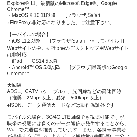
Explorer® 11、最新版のMicrosoft Edge®、Google
Chrome™
・MacOS X 10.11以降 [ブラウザ]Safari
※FireFoxが非対応になりました。ご注意下さい。
【モバイルの場合】
・iOS 11.2以降 [ブラウザ]Safari 但しモバイル用
Webサイトのみ。※iPhoneのデスクトップ用Webサイト
は非対応
・iPad OS14.5以降
・Android™ OS 5.0以降 [ブラウザ]最新版のGoogle
Chrome™
★回線
ADSL、CATV（ケーブル）、光回線などの高速回線
（推奨：2Mbps以上、必須：500kbps以上）
※ISDN、データ通信カードなどは動作保証外です
モバイルの場合、3G/4G LTE回線でも視聴可能ですが、
映像の視聴には多くのデータ通信が発生することから、
Wi-Fiでの通信を推奨しています。また、各携帯事業者
が提供するプランによるデータ通信量の制限等に十分ご