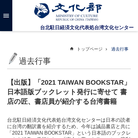
メインのコンテンツブロックにジャンプします
高
度
な
検
索
トップページ
過去行事
過去行事
台
湾
文
【出版】「2021 TAIWAN BOOKSTAR」
化
日本語版ブックレット発行に寄せて 書
セ
ン
店の匠、書店員が紹介する台湾書籍
タ
ー
に
台北駐日経済文化代表処台湾文化センターは日本の読者
つ
に台湾の翻訳書を紹介するため、今年は誠品書店と共に
い
「2021 TAIWAN BOOKSTAR」という日本語のブックレ
て